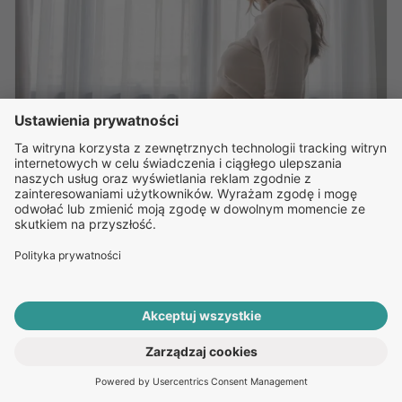
20 KWIETNIA, 2023
Depresja w ciąży – objawy, jak
rozpoznać i jak leczyć?
Podpowiadamy
Redakcja Receptomat.pl
ROZPOCZNIJ E-KONSULTACJĘ
DEPRESJA
PO RECEPTĘ ONLINE