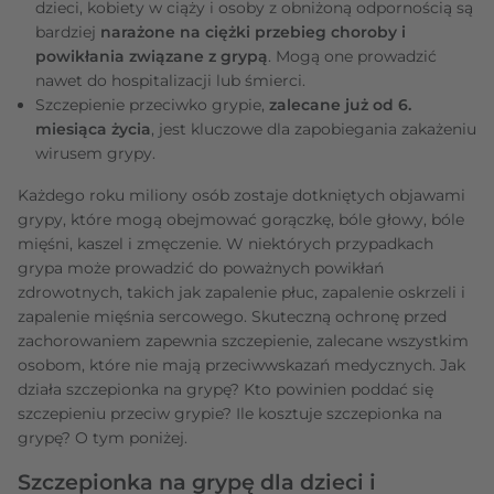
dzieci, kobiety w ciąży i osoby z obniżoną odpornością są
bardziej
narażone na ciężki przebieg choroby i
powikłania związane z grypą
. Mogą one prowadzić
nawet do hospitalizacji lub śmierci.
Szczepienie przeciwko grypie,
zalecane już od 6.
miesiąca życia
, jest kluczowe dla zapobiegania zakażeniu
wirusem grypy.
Każdego roku miliony osób zostaje dotkniętych objawami
grypy, które mogą obejmować gorączkę, bóle głowy, bóle
mięśni, kaszel i zmęczenie. W niektórych przypadkach
grypa może prowadzić do poważnych powikłań
zdrowotnych, takich jak zapalenie płuc, zapalenie oskrzeli i
zapalenie mięśnia sercowego. Skuteczną ochronę przed
zachorowaniem zapewnia szczepienie, zalecane wszystkim
osobom, które nie mają przeciwwskazań medycznych. Jak
działa szczepionka na grypę? Kto powinien poddać się
szczepieniu przeciw grypie? Ile kosztuje szczepionka na
grypę? O tym poniżej.
Szczepionka na grypę dla dzieci i