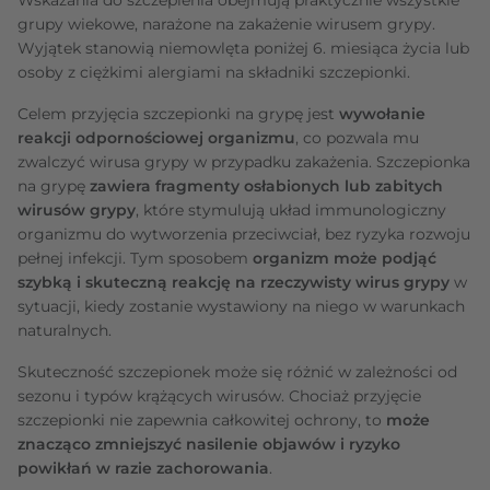
grupy wiekowe, narażone na zakażenie wirusem grypy.
Wyjątek stanowią niemowlęta poniżej 6. miesiąca życia lub
osoby z ciężkimi alergiami na składniki szczepionki.
Celem przyjęcia szczepionki na grypę jest
wywołanie
reakcji odpornościowej organizmu
, co pozwala mu
zwalczyć wirusa grypy w przypadku zakażenia. Szczepionka
na grypę
zawiera fragmenty osłabionych lub zabitych
wirusów grypy
, które stymulują układ immunologiczny
organizmu do wytworzenia przeciwciał, bez ryzyka rozwoju
pełnej infekcji. Tym sposobem
organizm może podjąć
szybką i skuteczną reakcję na rzeczywisty wirus grypy
w
sytuacji, kiedy zostanie wystawiony na niego w warunkach
naturalnych.
Skuteczność szczepionek może się różnić w zależności od
sezonu i typów krążących wirusów. Chociaż przyjęcie
szczepionki nie zapewnia całkowitej ochrony, to
może
znacząco zmniejszyć nasilenie objawów i ryzyko
powikłań w razie zachorowania
.