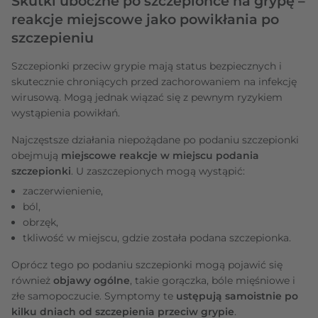
Skutki uboczne po szczepionce na grypę –
reakcje miejscowe jako powikłania po
szczepieniu
Szczepionki przeciw grypie mają status bezpiecznych i
skutecznie chroniących przed zachorowaniem na infekcję
wirusową. Mogą jednak wiązać się z pewnym ryzykiem
wystąpienia powikłań.
Najczęstsze działania niepożądane po podaniu szczepionki
obejmują
miejscowe reakcje w miejscu podania
szczepionki
. U zaszczepionych mogą wystąpić:
zaczerwienienie,
ból,
obrzęk,
tkliwość w miejscu, gdzie została podana szczepionka.
Oprócz tego po podaniu szczepionki mogą pojawić się
również
objawy ogólne
, takie gorączka, bóle mięśniowe i
złe samopoczucie. Symptomy te
ustępują samoistnie po
kilku dniach od szczepienia przeciw grypie
.