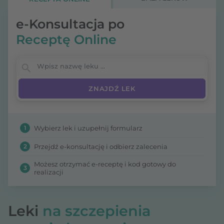
szczepieniu przeciw grypie? Ile kosztuje
szczepionka na grypę? O tym poniżej.
e-Konsultacja po
Receptę Online
Wpisz nazwę leku
1
Wybierz lek i uzupełnij formularz
2
Przejdź e-konsultację i odbierz zalecenia
Możesz otrzymać e-receptę i kod gotowy do
3
realizacji
Leki
na szczepienia