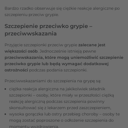
Bardzo rzadko obserwuje się ciężkie reakcje alergiczne po
szczepieniu przeciw grypie.
Szczepienie przeciwko grypie –
przeciwwskazania
Przyjęcie szczepionki przeciw grypie
zalecane jest
większości osób
. Jednocześnie istnieją pewne
przeciwwskazania, które mogą uniemożliwić szczepienie
przeciwko grypie lub będą wymagać dodatkowej
ostrożności
podczas podania szczepionki.
Przeciwwskazaniami do szczepienia na grypę są:
ciężka reakcja alergiczna na jakikolwiek składnik
szczepionki – osoby, które miały w przeszłości ciężką
reakcję alergiczną podczas szczepienia powinny
skonsultować się z lekarzem przed zaszczepieniem,
wysoka gorączka lub ostry przebieg choroby – osoby te
mogą zostać poproszone o odłożenie szczepienia do
momentu wyzdrowienia,