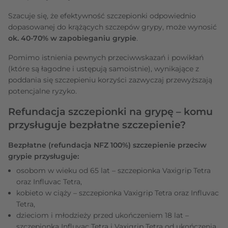
Szacuje się, że efektywność szczepionki odpowiednio
dopasowanej do krążących szczepów grypy, może wynosić
ok. 40-70% w zapobieganiu grypie
.
Pomimo istnienia pewnych przeciwwskazań i powikłań
(które są łagodne i ustępują samoistnie), wynikające z
poddania się szczepieniu korzyści zazwyczaj przewyższają
potencjalne ryzyko.
Refundacja szczepionki na grypę – komu
przysługuje bezpłatne szczepienie?
Bezpłatne (refundacja NFZ 100%) szczepienie przeciw
grypie przysługuje:
osobom w wieku od 65 lat – szczepionka Vaxigrip Tetra
oraz Influvac Tetra,
kobieto w ciąży – szczepionka Vaxigrip Tetra oraz Influvac
Tetra,
dzieciom i młodzieży przed ukończeniem 18 lat –
szczepionka Influvac Tetra i Vaxigrip Tetra od ukończenia