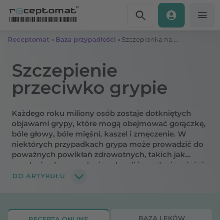
Przejdź do treści
Receptomat
»
Baza przypadłości
»
Szczepionka na grypę dla dzieci i dorosłych – działanie, wskazania, ile kosztuje
Szczepienie
przeciwko grypie
Każdego roku miliony osób zostaje dotkniętych
objawami grypy, które mogą obejmować gorączkę,
bóle głowy, bóle mięśni, kaszel i zmęczenie. W
niektórych przypadkach grypa może prowadzić do
poważnych powikłań zdrowotnych, takich jak
zapalenie płuc, zapalenie oskrzeli i zapalenie mięśnia
sercowego. Skuteczną ochronę przed
DO ARTYKUŁU
zachorowaniem zapewnia szczepienie, zalecane
wszystkim osobom, które nie mają
przeciwwskazań medycznych. Jak działa
szczepionka na grypę? Kto powinien poddać się
BAZA LEKÓW
RECEPTA ONLINE