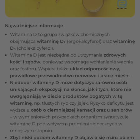
Najważniejsze informacje
Witamina D to grupa związków chemicznych
obejmująca
witaminę D₂
(ergokalcyferol) oraz
witaminę
D₃
(cholekalcyferol).
Witamina D jest niezbędna do utrzymania
zdrowych
kości i zębów
, ponieważ wspomaga wchłanianie wapnia
oraz fosforu. Wspiera także
układ odpornościowy
,
prawidłowe przewodnictwo nerwowe
i
pracę mięśni
.
Niedobór witaminy D może dotyczyć zarówno osób
unikających ekspozycji na słońce, jak i tych, które nie
uwzględniają w diecie produktów bogatych w tę
witaminę
, np. tłustych ryb czy jajek. Ryzyko deficytu jest
wyższe
u osób o ciemniejszej karnacji oraz u seniorów
– w wymienionych przypadkach organizm syntetyzuje
witaminę D pod wpływem promieni słonecznych w
mniejszym stopniu.
Zbyt niski poziom witaminy D objawia się m.in.: bólem