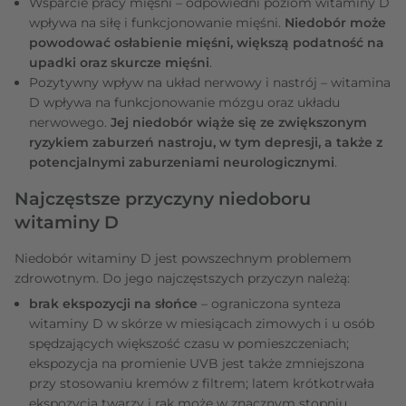
Wsparcie pracy mięśni
– odpowiedni poziom witaminy D
wpływa na siłę i funkcjonowanie mięśni.
Niedobór może
powodować osłabienie mięśni, większą podatność na
upadki oraz skurcze mięśni
.
Pozytywny wpływ na układ nerwowy i nastrój – witamina
D wpływa na funkcjonowanie mózgu oraz układu
nerwowego.
Jej niedobór wiąże się ze zwiększonym
ryzykiem zaburzeń nastroju, w tym depresji, a także z
potencjalnymi zaburzeniami neurologicznymi
.
Najczęstsze przyczyny niedoboru
witaminy D
Niedobór witaminy D jest powszechnym problemem
zdrowotnym. Do jego najczęstszych przyczyn należą:
brak ekspozycji na słońce
– ograniczona synteza
witaminy D w skórze w miesiącach zimowych i u osób
spędzających większość czasu w pomieszczeniach;
ekspozycja na promienie UVB jest także zmniejszona
przy stosowaniu kremów z filtrem; latem krótkotrwała
ekspozycja twarzy i rąk może w znacznym stopniu