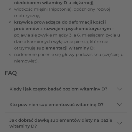
niedoborem witaminy D u ciężarnej
);
wiotkość mięśni (hipotonia), opóźniony rozwój
motoryczny;
krzywica prowadząca do deformacji kości i
problemów z rozwojem psychomotorycznym
–
pojawia się zwykle między 3. a 6. miesiącem życia u
dzieci karmionych wyłącznie piersią, które nie
otrzymują
suplementacji witaminy D
;
nadmierne pocenie się głowy podczas snu (częściej u
niemowląt).
FAQ
Kiedy i jak często badać poziom witaminy D?
Kto powinien suplementować witaminę D?
Jak dobrać dawkę suplementów diety na bazie
witaminy D?