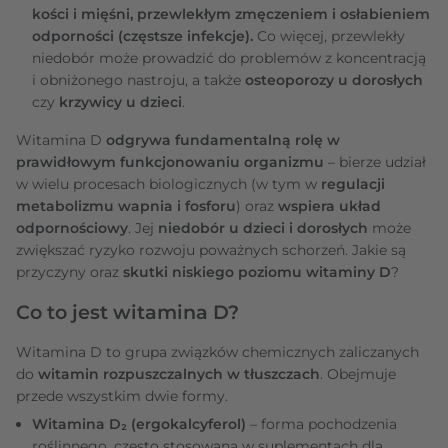
kości i mięśni, przewlekłym zmęczeniem i osłabieniem
odporności (częstsze infekcje).
Co więcej, przewlekły
niedobór może prowadzić do problemów z koncentracją
i obniżonego nastroju, a także
osteoporozy u dorosłych
czy
krzywicy u dzieci
.
Witamina D
odgrywa fundamentalną rolę w
prawidłowym funkcjonowaniu organizmu
– bierze udział
w wielu procesach biologicznych (w tym w
regulacji
metabolizmu wapnia i fosforu
) oraz
wspiera układ
odpornościowy
. Jej
niedobór u dzieci i dorosłych
może
zwiększać ryzyko rozwoju poważnych schorzeń. Jakie są
przyczyny oraz
skutki niskiego poziomu witaminy D
?
Co to jest witamina D?
Witamina D to grupa związków chemicznych zaliczanych
do
witamin rozpuszczalnych w tłuszczach
. Obejmuje
przede wszystkim dwie formy.
Witamina D₂ (ergokalcyferol)
– forma pochodzenia
roślinnego, często stosowana w suplementach dla