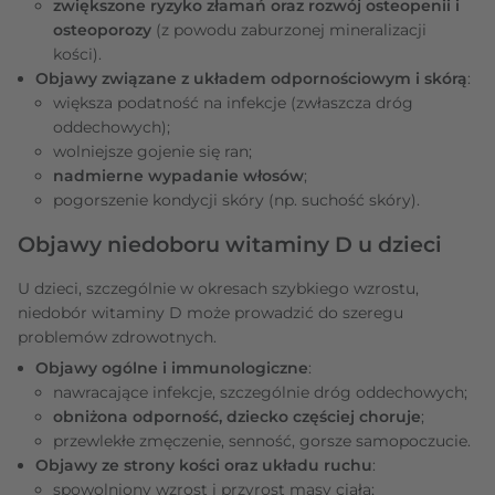
zwiększone ryzyko złamań oraz rozwój osteopenii i
osteoporozy
(z powodu zaburzonej mineralizacji
kości).
Objawy związane z układem odpornościowym i skórą
:
większa podatność na infekcje (zwłaszcza dróg
oddechowych);
wolniejsze gojenie się ran;
nadmierne wypadanie włosów
;
pogorszenie kondycji skóry (np. suchość skóry).
Objawy niedoboru witaminy D u dzieci
U dzieci, szczególnie w okresach szybkiego wzrostu,
niedobór witaminy D może prowadzić do szeregu
problemów zdrowotnych.
Objawy ogólne i immunologiczne
:
nawracające infekcje, szczególnie dróg oddechowych;
obniżona odporność, dziecko częściej choruje
;
przewlekłe zmęczenie, senność, gorsze samopoczucie.
Objawy ze strony kości oraz układu ruchu
:
spowolniony wzrost i przyrost masy ciała;