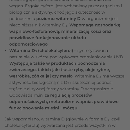
wegan. Ergokalcyferol jest wchłaniany przez organizm i
biologicznie aktywny, choć jego skuteczność w
podnoszeniu
poziomu witaminy D
w organizmie jest
nieco niższa niż witaminy D₃.
Wspomaga gospodarkę
wapniowo-fosforanową, mineralizację kości oraz
prawidłowe funkcjonowanie układu
odpornościowego
.
Witamina D₃ (cholekalcyferol)
– syntetyzowana
naturalnie w skórze pod wpływem promieniowania UVB.
Występuje także w produktach pochodzenia
zwierzęcego, takich jak: tłuste ryby, oleje rybne,
wątróbka, żółtka jaj czy masło
. Witamina D₃ ma wyższą
aktywność biologiczną niż D₂ i skuteczniej podnosi
stężenie aktywnej formy witaminy D w organizmie.
Odpowiada m.in. za
regulację procesów
odpornościowych, metabolizm wapnia, prawidłowe
funkcjonowanie mięśni i mózgu
.
Jak wspomniano, witamina D (głównie w formie D₃, czyli
cholekalcyferolu) wytwarzana jest przede wszystkim w