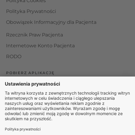
Polityka Cookies
Polityka Prywatności
Obowiązek Informacyjny dla Pacjenta
Rzecznik Praw Pacjenta
Internetowe Konto Pacjenta
RODO
POBIERZ APLIKACJĘ
Organizator udzielania świadczeń telemedycznych jest
podmiotem leczniczym w rozumieniu ustawy z dnia 15
kwietnia 2011 roku o działalności leczniczej, wpisanym do
rejestru podmiotów wykonujących działalność leczniczą pod
numerem: 000000229172.