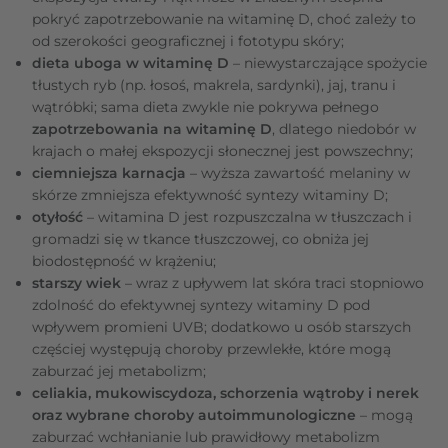
pokryć zapotrzebowanie na witaminę D, choć zależy to
od szerokości geograficznej i fototypu skóry;
dieta uboga w witaminę D
– niewystarczające spożycie
tłustych ryb (np. łosoś, makrela, sardynki), jaj, tranu i
wątróbki; sama dieta zwykle nie pokrywa pełnego
zapotrzebowania na witaminę D
, dlatego niedobór w
krajach o małej ekspozycji słonecznej jest powszechny;
ciemniejsza karnacja
– wyższa zawartość melaniny w
skórze zmniejsza efektywność syntezy witaminy D;
otyłość
– witamina D jest rozpuszczalna w tłuszczach i
gromadzi się w tkance tłuszczowej, co obniża jej
biodostępność w krążeniu;
starszy wiek
– wraz z upływem lat skóra traci stopniowo
zdolność do efektywnej syntezy witaminy D pod
wpływem promieni UVB; dodatkowo u osób starszych
częściej występują choroby przewlekłe, które mogą
zaburzać jej metabolizm;
celiakia, mukowiscydoza, schorzenia wątroby i nerek
oraz wybrane choroby autoimmunologiczne
– mogą
zaburzać wchłanianie lub prawidłowy metabolizm