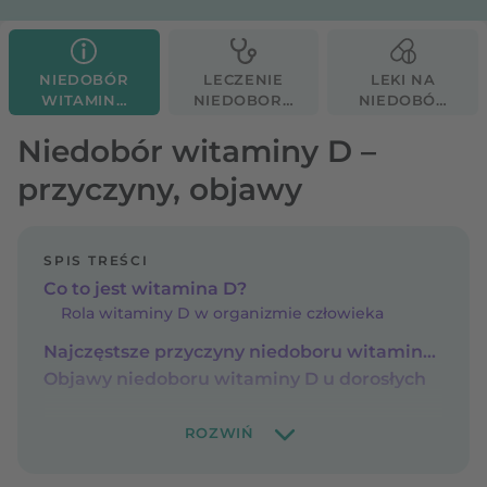
NIEDOBÓR
LECZENIE
LEKI NA
WITAMINY
NIEDOBORU
NIEDOBÓR
D
WITAMINY
WITAMINY
D
D
Niedobór witaminy D –
przyczyny, objawy
SPIS TREŚCI
Co to jest witamina D?
Rola witaminy D w organizmie człowieka
Najczęstsze przyczyny niedoboru witaminy D
Objawy niedoboru witaminy D u dorosłych