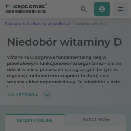
Przejdź do treści
Receptomat
»
Baza przypadłości
»
Niedobór witaminy D – przyczyny, objawy
Niedobór witaminy D
Witamina D
odgrywa fundamentalną rolę w
prawidłowym funkcjonowaniu organizmu
– bierze
udział w wielu procesach biologicznych (w tym w
regulacji metabolizmu wapnia i fosforu
) oraz
wspiera układ odpornościowy
. Jej
niedobór u dzieci
i dorosłych
może zwiększać ryzyko rozwoju
poważnych schorzeń. Jakie są przyczyny oraz
DO ARTYKUŁU
skutki niskiego poziomu witaminy D
?
BAZA LEKÓW
RECEPTA ONLINE