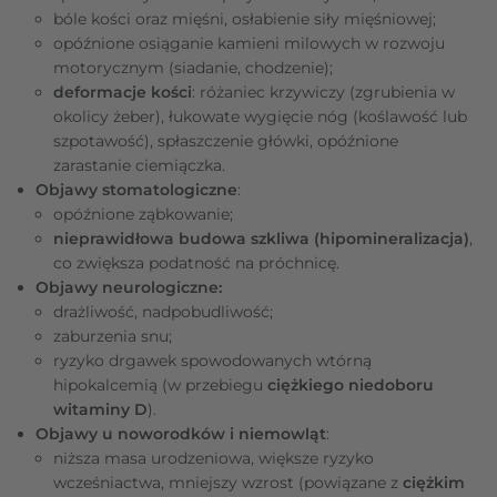
bóle kości oraz mięśni, osłabienie siły mięśniowej;
opóźnione osiąganie kamieni milowych w rozwoju
motorycznym (siadanie, chodzenie);
deformacje kości
: różaniec krzywiczy (zgrubienia w
okolicy żeber), łukowate wygięcie nóg (koślawość lub
szpotawość), spłaszczenie główki, opóźnione
zarastanie ciemiączka.
Objawy stomatologiczne
:
opóźnione ząbkowanie;
nieprawidłowa budowa szkliwa (hipomineralizacja)
,
co zwiększa podatność na próchnicę.
Objawy neurologiczne:
drażliwość, nadpobudliwość;
zaburzenia snu;
ryzyko drgawek spowodowanych wtórną
hipokalcemią (w przebiegu
ciężkiego niedoboru
witaminy D
).
Objawy u noworodków i niemowląt
:
niższa masa urodzeniowa, większe ryzyko
wcześniactwa, mniejszy wzrost (powiązane z
ciężkim