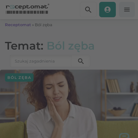
Przejdź do treści
Receptomat
»
Ból zęba
Temat:
Ból zęba
Szukaj:
BÓL ZĘBA