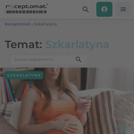
Przejdź do treści
Receptomat
»
Szkarlatyna
Temat:
Szkarlatyna
Szukaj:
SZKARLATYNA