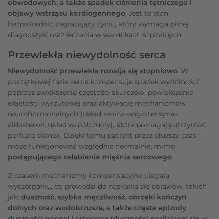
obwodowych, a także spadek ciśnienia tętniczego i
objawy wstrząsu kardiogennego
. Jest to stan
bezpośrednio zagrażający życiu, który wymaga pilnej
diagnostyki oraz leczenia w warunkach szpitalnych.
Przewlekła niewydolność serca
Niewydolność przewlekła rozwija się stopniowo
. W
początkowej fazie serce kompensuje spadek wydolności
poprzez zwiększenie częstości skurczów, powiększenie
objętości wyrzutowej oraz aktywację mechanizmów
neurohormonalnych (układ renina–angiotensyna–
aldosteron, układ współczulny), które pomagają utrzymać
perfuzję tkanek. Dzięki temu pacjent przez dłuższy czas
może funkcjonować względnie normalnie, mimo
postępującego osłabienia mięśnia sercowego
.
Z czasem mechanizmy kompensacyjne ulegają
wyczerpaniu, co prowadzi do nasilania się objawów, takich
jak:
duszność, szybka męczliwość, obrzęki kończyn
dolnych oraz wodobrzusze, a także częste epizody
duszności nocnej i ortopnoe (duszności nasilającej się w