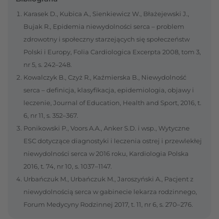
Karasek D., Kubica A., Sienkiewicz W., Błażejewski J.,
Bujak R., Epidemia niewydolności serca – problem
zdrowotny i społeczny starzejących się społeczeństw
Polski i Europy, Folia Cardiologica Excerpta 2008, tom 3,
nr 5, s. 242–248.
Kowalczyk B., Czyż R., Kaźmierska B., Niewydolność
serca – definicja, klasyfikacja, epidemiologia, objawy i
leczenie, Journal of Education, Health and Sport, 2016, t.
6, nr 11, s. 352–367.
Ponikowski P., Voors A.A., Anker S.D. i wsp., Wytyczne
ESC dotyczące diagnostyki i leczenia ostrej i przewlekłej
niewydolności serca w 2016 roku, Kardiologia Polska
2016, t. 74, nr 10, s. 1037–1147.
Urbańczuk M., Urbańczuk M., Jaroszyński A., Pacjent z
niewydolnością serca w gabinecie lekarza rodzinnego,
Forum Medycyny Rodzinnej 2017, t. 11, nr 6, s. 270–276.