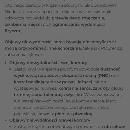
wtórnego zastoju w krążeniu płucnym lub obwodowym.
Niedostateczne zaopatrzenie tkanek w tlen i składniki
odżywcze prowadzi do
przewlekłego zmęczenia,
osłabienia mięśni
oraz
ograniczenia wydolności
fizycznej
.
Objawy niewydolności serca bywają niespecyficzne i
mogą przypominać inne schorzenia,
takie jak POChP czy
zaburzenia lękowe.
Objawy niewydolności lewej komory
Zastój krwi w krążeniu płucnym powoduje
duszność
wysiłkową, napadową duszność nocną (PND)
oraz
kaszel nasilający się w pozycji leżącej
. Mogą
występować również:
kołatania serca, zawroty głowy
i zmniejszona tolerancja wysiłku
. W zaawansowanej
lub ostrej niewydolności lewej komory serca, kiedy
dochodzi do zastoinowego obrzęku płuc, może
pojawić się
kaszel z pienistą plwociną
.
Objawy niewydolności prawej komory
Zastój w krążeniu obwodowym prowadzi do
obrzęków