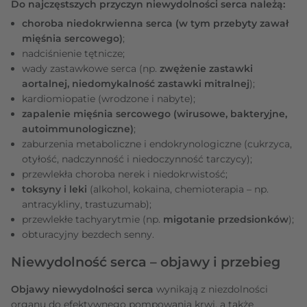
Do najczęstszych przyczyn niewydolności serca należą:
choroba niedokrwienna serca (w tym przebyty zawał
mięśnia sercowego)
;
nadciśnienie tętnicze;
wady zastawkowe serca (np.
zwężenie zastawki
aortalnej, niedomykalność zastawki mitralnej
);
kardiomiopatie (wrodzone i nabyte);
zapalenie mięśnia sercowego (wirusowe, bakteryjne,
autoimmunologiczne)
;
zaburzenia metaboliczne i endokrynologiczne (cukrzyca,
otyłość, nadczynność i niedoczynność tarczycy);
przewlekła choroba nerek i niedokrwistość;
toksyny i leki
(alkohol, kokaina, chemioterapia – np.
antracykliny, trastuzumab);
przewlekłe tachyarytmie (np.
migotanie przedsionków
);
obturacyjny bezdech senny.
Niewydolność serca – objawy i przebieg
Objawy niewydolności serca
wynikają z niezdolności
organu do efektywnego pompowania krwi, a także