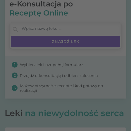
e-Konsultacja po
Receptę Online
Wpisz nazwę leku
1
Wybierz lek i uzupełnij formularz
2
Przejdź e-konsultację i odbierz zalecenia
Możesz otrzymać e-receptę i kod gotowy do
3
realizacji
Leki
na niewydolność serca