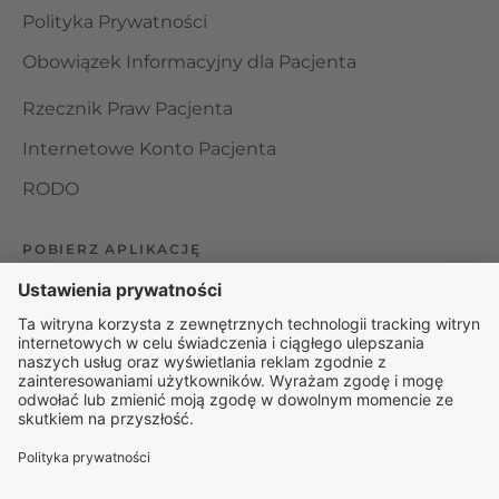
Polityka Prywatności
Obowiązek Informacyjny dla Pacjenta
Rzecznik Praw Pacjenta
Internetowe Konto Pacjenta
RODO
POBIERZ APLIKACJĘ
Organizator udzielania świadczeń telemedycznych jest
podmiotem leczniczym w rozumieniu ustawy z dnia 15
kwietnia 2011 roku o działalności leczniczej, wpisanym do
rejestru podmiotów wykonujących działalność leczniczą pod
numerem: 000000229172.