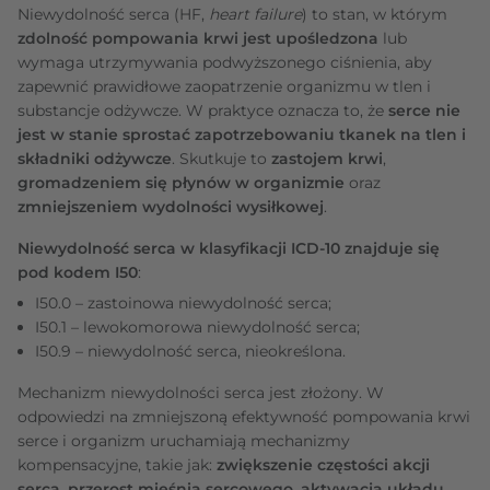
Niewydolność serca (HF,
heart failure
) to stan, w którym
zdolność pompowania krwi jest upośledzona
lub
wymaga utrzymywania podwyższonego ciśnienia, aby
zapewnić prawidłowe zaopatrzenie organizmu w tlen i
substancje odżywcze. W praktyce oznacza to, że
serce nie
jest w stanie sprostać zapotrzebowaniu tkanek na tlen i
składniki odżywcze
. Skutkuje to
zastojem krwi
,
gromadzeniem się płynów w organizmie
oraz
zmniejszeniem wydolności wysiłkowej
.
Niewydolność serca w klasyfikacji ICD-10 znajduje się
pod kodem I50
:
I50.0 – zastoinowa niewydolność serca;
I50.1 – lewokomorowa niewydolność serca;
I50.9 – niewydolność serca, nieokreślona.
Mechanizm niewydolności serca jest złożony. W
odpowiedzi na zmniejszoną efektywność pompowania krwi
serce i organizm uruchamiają mechanizmy
kompensacyjne, takie jak:
zwiększenie częstości akcji
serca, przerost mięśnia sercowego, aktywacja układu