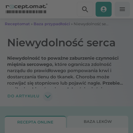
Przejdź do treści
Receptomat
»
Baza przypadłości
»
Niewydolność serca – przyczyny, objawy
Niewydolność serca
Niewydolność to poważne zaburzenie czynności
mięśnia sercowego
, które ogranicza zdolność
narządu do prawidłowego pompowania krwi i
dostarczania tlenu do tkanek. Choroba może
rozwijać się stopniowo lub pojawić nagle.
Przebieg i
nasilenie objawów niewydolności mięśnia
sercowego
zależą od wielu czynników, takich jak:
DO ARTYKUŁU
wiek, schorzenia współistniejące, styl życia czy
wczesne rozpoznanie problemu.
BAZA LEKÓW
RECEPTA ONLINE