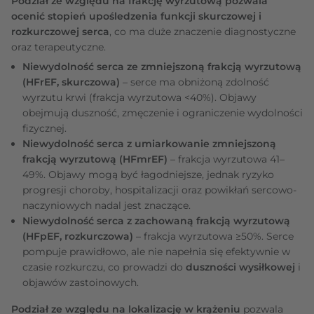
Podział ze względu na frakcję wyrzutową pozwala
ocenić stopień upośledzenia funkcji skurczowej i
rozkurczowej serca
, co ma duże znaczenie diagnostyczne
oraz terapeutyczne.
Niewydolność serca ze zmniejszoną frakcją wyrzutową
(HFrEF, skurczowa)
– serce ma obniżoną zdolność
wyrzutu krwi (frakcja wyrzutowa <40%). Objawy
obejmują duszność, zmęczenie i ograniczenie wydolności
fizycznej.
Niewydolność serca z umiarkowanie zmniejszoną
frakcją wyrzutową (HFmrEF)
– frakcja wyrzutowa 41–
49%. Objawy mogą być łagodniejsze, jednak ryzyko
progresji choroby, hospitalizacji oraz powikłań sercowo-
naczyniowych nadal jest znaczące.
Niewydolność serca z zachowaną frakcją wyrzutową
(HFpEF, rozkurczowa)
– frakcja wyrzutowa ≥50%. Serce
pompuje prawidłowo, ale nie napełnia się efektywnie w
czasie rozkurczu, co prowadzi do
duszności wysiłkowej
i
objawów zastoinowych.
Podział ze względu na lokalizację w krążeniu
pozwala