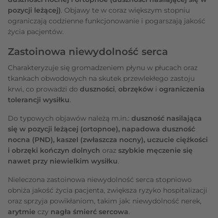
pozycji leżącej)
. Objawy te w coraz większym stopniu
ograniczają codzienne funkcjonowanie i pogarszają jakość
życia pacjentów.
Zastoinowa niewydolność serca
Charakteryzuje się gromadzeniem płynu w płucach oraz
tkankach obwodowych na skutek przewlekłego zastoju
krwi, co prowadzi do
duszności
,
obrzęków
i
ograniczenia
tolerancji wysiłku
.
Do typowych objawów należą m.in.:
duszność nasilająca
się w pozycji leżącej (ortopnoe), napadowa duszność
nocna (PND), kaszel (zwłaszcza nocny), uczucie ciężkości
i obrzęki kończyn dolnych
oraz
szybkie męczenie się
nawet przy niewielkim wysiłku
.
Nieleczona zastoinowa niewydolność serca stopniowo
obniża jakość życia pacjenta, zwiększa ryzyko hospitalizacji
oraz sprzyja powikłaniom, takim jak: niewydolność nerek,
arytmie
czy
nagła śmierć sercowa
.