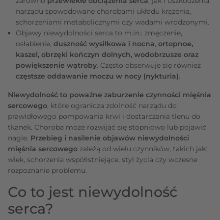
zarówno
przewlekłe obciążenia serca
, jak i uszkodzenia
narządu spowodowane chorobami układu krążenia,
schorzeniami metabolicznymi czy wadami wrodzonymi.
Objawy niewydolności serca
to m.in.: zmęczenie,
osłabienie,
duszność wysiłkowa i nocna
,
ortopnoe,
kaszel, obrzęki kończyn dolnych, wodobrzusze oraz
powiększenie wątroby
. Często obserwuje się również
częstsze oddawanie moczu w nocy (nykturia)
.
Niewydolność to poważne zaburzenie czynności mięśnia
sercowego
, które ogranicza zdolność narządu do
prawidłowego pompowania krwi i dostarczania tlenu do
tkanek. Choroba może rozwijać się stopniowo lub pojawić
nagle.
Przebieg i nasilenie objawów niewydolności
mięśnia sercowego
zależą od wielu czynników, takich jak:
wiek, schorzenia współistniejące, styl życia czy wczesne
rozpoznanie problemu.
Co to jest niewydolność
serca?