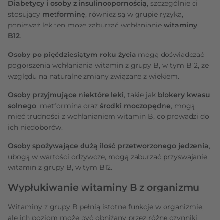
Diabetycy i osoby z insulinoopornością
, szczególnie ci
stosujący
metforminę
, również są w grupie ryzyka,
ponieważ lek ten może zaburzać wchłanianie
witaminy
B12
.
Osoby po pięćdziesiątym roku życia
mogą doświadczać
pogorszenia wchłaniania witamin z grupy B, w tym B12, ze
względu na naturalne zmiany związane z wiekiem.
Osoby przyjmujące niektóre leki
, takie jak
blokery kwasu
solnego
, metformina oraz
środki moczopędne
, mogą
mieć trudności z wchłanianiem witamin B, co prowadzi do
ich niedoborów.
Osoby spożywające dużą ilość przetworzonego jedzenia
,
ubogą w wartości odżywcze, mogą zaburzać przyswajanie
witamin z grupy B, w tym B12.
Wypłukiwanie witaminy B z organizmu
Witaminy z grupy B pełnią istotne funkcje w organizmie,
ale ich poziom może być obniżany przez różne czynniki