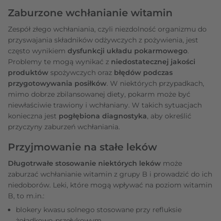
Zaburzone wchłanianie witamin
Zespół złego wchłaniania, czyli niezdolność organizmu do
przyswajania składników odżywczych z pożywienia, jest
często wynikiem
dysfunkcji układu pokarmowego
.
Problemy te mogą wynikać z
niedostatecznej jakości
produktów
spożywczych oraz
błędów podczas
przygotowywania posiłków
. W niektórych przypadkach,
mimo dobrze zbilansowanej diety, pokarm może być
niewłaściwie trawiony i wchłaniany. W takich sytuacjach
konieczna jest
pogłębiona diagnostyka
, aby określić
przyczyny zaburzeń wchłaniania.
Przyjmowanie na stałe leków
Długotrwałe stosowanie niektórych leków
może
zaburzać wchłanianie witamin z grupy B i prowadzić do ich
niedoborów. Leki, które mogą wpływać na poziom witamin
B, to m.in.:
blokery kwasu solnego stosowane przy refluksie
żołądkowo-przełykowym,