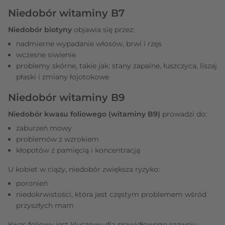
Niedobór witaminy B7
Niedobór biotyny
objawia się przez:
nadmierne wypadanie włosów, brwi i rzęs
wczesne siwienie
problemy skórne, takie jak: stany zapalne, łuszczyca, liszaj
płaski i zmiany łojotokowe
Niedobór witaminy B9
Niedobór kwasu foliowego (witaminy B9)
prowadzi do:
zaburzeń mowy
problemów z wzrokiem
kłopotów z pamięcią i koncentracją
U kobiet w ciąży, niedobór zwiększa ryzyko:
poronień
niedokrwistości, która jest częstym problemem wśród
przyszłych mam
Kwas foliowy jest kluczowy dla prawidłowego rozwoju