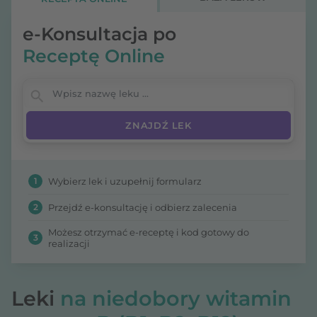
e-Konsultacja po
Receptę Online
Wpisz nazwę leku
1
Wybierz lek i uzupełnij formularz
2
Przejdź e-konsultację i odbierz zalecenia
Możesz otrzymać e-receptę i kod gotowy do
3
realizacji
Leki
na niedobory witamin