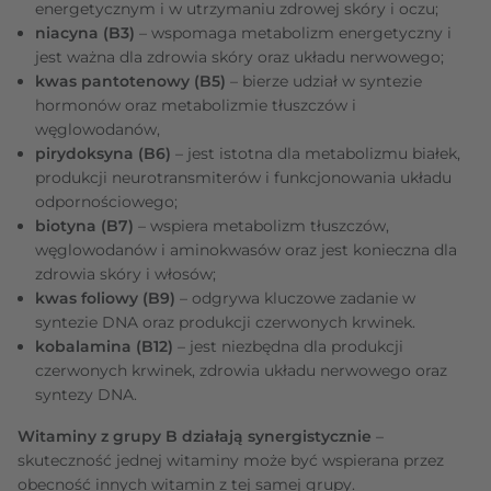
energetycznym i w utrzymaniu zdrowej skóry i oczu;
niacyna (B3)
– wspomaga metabolizm energetyczny i
jest ważna dla zdrowia skóry oraz układu nerwowego;
kwas pantotenowy (B5)
– bierze udział w syntezie
hormonów oraz metabolizmie tłuszczów i
węglowodanów,
pirydoksyna (B6)
– jest istotna dla metabolizmu białek,
produkcji neurotransmiterów i funkcjonowania układu
odpornościowego;
biotyna (B7)
– wspiera metabolizm tłuszczów,
węglowodanów i aminokwasów oraz jest konieczna dla
zdrowia skóry i włosów;
kwas foliowy (B9)
– odgrywa kluczowe zadanie w
syntezie DNA oraz produkcji czerwonych krwinek.
kobalamina (B12)
– jest niezbędna dla produkcji
czerwonych krwinek, zdrowia układu nerwowego oraz
syntezy DNA.
Witaminy z grupy B działają synergistycznie
–
skuteczność jednej witaminy może być wspierana przez
obecność innych witamin z tej samej grupy.