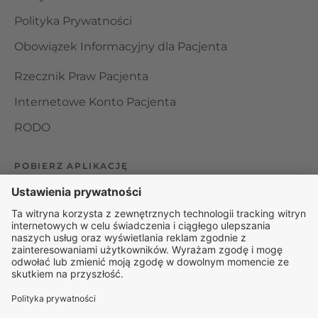
Polityka Prywatności
Obowiązek Informacyjny dla Pacjenta
Rzecznik Praw Pacjenta
Internetowe Konto Pacjenta
RODO
POBIERZ APLIKACJĘ
Organizator udzielania świadczeń telemedycznych jest
podmiotem leczniczym w rozumieniu ustawy z dnia 15
kwietnia 2011 roku o działalności leczniczej, wpisanym do
rejestru podmiotów wykonujących działalność leczniczą pod
numerem: 000000229172.