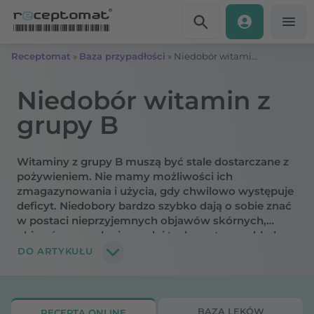
Przejdź do treści
Receptomat
»
Baza przypadłości
»
Niedobór witamin z grupy B: objawy, przyczyny
Niedobór witamin z
grupy B
Witaminy z grupy B muszą być stale dostarczane z
pożywieniem. Nie mamy możliwości ich
zmagazynowania i użycia, gdy chwilowo występuje
deficyt. Niedobory bardzo szybko dają o sobie znać
w postaci nieprzyjemnych objawów skórnych,
objawów neurologicznych i tych ze strony układu
pokarmowego. Co powoduje niedobór witaminy B?
DO ARTYKUŁU
Jakie są objawy braku witamin B? Tłumaczymy.
BAZA LEKÓW
RECEPTA ONLINE