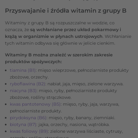
Przyswajanie i źródła witamin z grupy B
Witaminy z grupy B są rozpuszczalne w wodzie, co
oznacza, że
są wchłaniane przez układ pokarmowy i
krążą w organizmie w płynach ustrojowych
. Wchłanianie
tych witamin odbywa się głównie w jelicie cienkim.
Witaminy B można znaleźć w szerokim zakresie
produktów spożywczych:
tiamina (B1)
: mięso wieprzowe, pełnoziarniste produkty
zbożowe, orzechy.
ryboflawina (B2)
: nabiał, jaja, mięso, zielone warzywa.
niacyna (B3)
: mięso, ryby, pełnoziarniste produkty
zbożowe, rośliny strączkowe.
kwas pantotenowy (B5)
: mięso, ryby, jaja, warzywa,
pełnoziarniste produkty.
pirydoksyna (B6)
: mięso, ryby, banany, ziemniaki.
biotyna (B7)
: jajka, orzechy, nasiona, wątróbka.
kwas foliowy (B9)
: zielone warzywa liściaste, cytrusy,
orzechy, rośliny strączkowe.