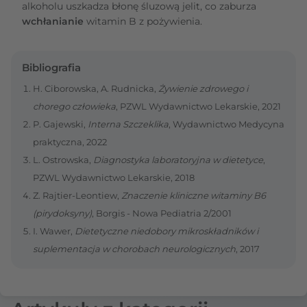
alkoholu uszkadza błonę śluzową jelit, co zaburza
wchłanianie
witamin B z pożywienia.
Bibliografia
H. Ciborowska, A. Rudnicka,
Żywienie zdrowego i
chorego człowieka
, PZWL Wydawnictwo Lekarskie, 2021
P. Gajewski,
Interna Szczeklika
, Wydawnictwo Medycyna
praktyczna, 2022
L. Ostrowska,
Diagnostyka laboratoryjna w dietetyce
,
PZWL Wydawnictwo Lekarskie, 2018
Z. Rajtier-Leontiew,
Znaczenie kliniczne witaminy B6
(pirydoksyny)
, Borgis - Nowa Pediatria 2/2001
I. Wawer,
Dietetyczne niedobory mikroskładników i
suplementacja w chorobach neurologicznych
, 2017