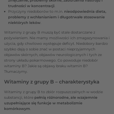
zmęczenie, problemy skórne, zaburzenia nastroju i
trudności w koncentracji
.
Przyczyny niedoborów to m.in.
nieodpowiednia dieta,
problemy z wchłanianiem i długotrwałe stosowanie
niektórych leków
.
Witaminy z grupy B muszą być stale dostarczane z
pożywieniem. Nie mamy możliwości ich zmagazynowania i
użycia, gdy chwilowo występuje deficyt. Niedobory bardzo
szybko dają o sobie znać w postaci nieprzyjemnych
objawów skórnych, objawów neurologicznych i tych ze
strony układu pokarmowego. Co powoduje niedobór
witaminy B? Jakie są objawy braku witamin B?
Tłumaczymy.
Witaminy z grupy B – charakterystyka
Witaminy z grupy B to zbiór rozpuszczalnych w wodzie
substancji, które
pełnią różnorodne, ale wzajemnie
uzupełniające się funkcje w metabolizmie
komórkowym
.