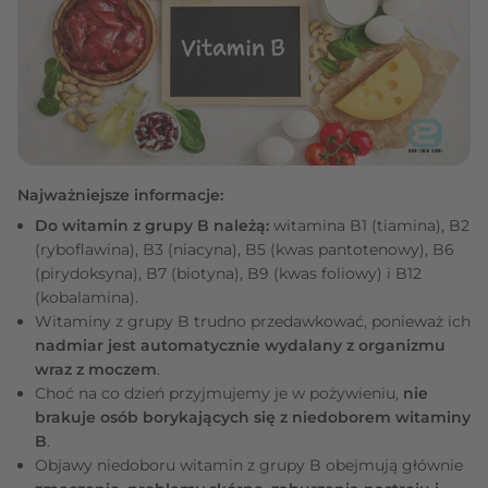
Najważniejsze informacje:
Do witamin z grupy B należą:
witamina B1 (tiamina), B2
(ryboflawina), B3 (niacyna), B5 (kwas pantotenowy), B6
(pirydoksyna), B7 (biotyna), B9 (kwas foliowy) i B12
(kobalamina).
Witaminy z grupy B trudno przedawkować, ponieważ ich
nadmiar jest automatycznie wydalany z organizmu
wraz z moczem
.
Choć na co dzień przyjmujemy je w pożywieniu,
nie
brakuje osób borykających się z niedoborem witaminy
B
.
Objawy niedoboru witamin z grupy B obejmują głównie