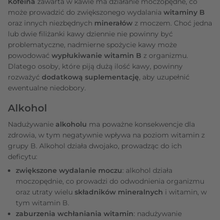
Kofeina
zawarta w kawie ma działanie moczopędne, co
może prowadzić do zwiększonego wydalania
witaminy B
oraz innych niezbędnych
minerałów
z moczem. Choć jedna
lub dwie filiżanki kawy dziennie nie powinny być
problematyczne, nadmierne spożycie kawy może
powodować
wypłukiwanie witamin B
z organizmu.
Dlatego osoby, które piją dużą ilość kawy, powinny
rozważyć
dodatkową suplementację
, aby uzupełnić
ewentualne niedobory.
Alkohol
Nadużywanie
alkoholu
ma poważne konsekwencje dla
zdrowia, w tym negatywnie wpływa na poziom witamin z
grupy B. Alkohol działa dwojako, prowadząc do ich
deficytu:
zwiększone wydalanie moczu
: alkohol działa
moczopędnie, co prowadzi do odwodnienia organizmu
oraz utraty wielu
składników mineralnych
i witamin, w
tym witamin B.
zaburzenia wchłaniania witamin
: nadużywanie