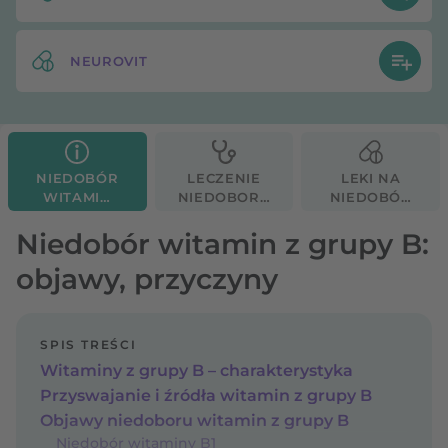
NEUROVIT
NIEDOBÓR
LECZENIE
LEKI NA
WITAMIN
NIEDOBORU
NIEDOBÓR
Z GRUPY B
WITAMIN Z
WITAMIN
GRUPY B
Z GRUPY B
Niedobór witamin z grupy B:
objawy, przyczyny
SPIS TREŚCI
Witaminy z grupy B – charakterystyka
Przyswajanie i źródła witamin z grupy B
Objawy niedoboru witamin z grupy B
Niedobór witaminy B1