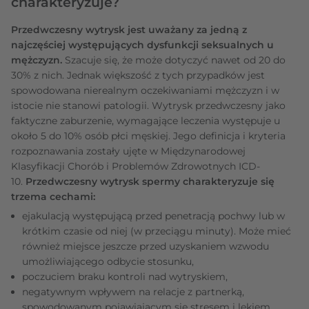
charakteryzuje?
Przedwczesny wytrysk jest uważany za jedną z
najczęściej występujących dysfunkcji seksualnych u
mężczyzn.
Szacuje się, że może dotyczyć nawet od 20 do
30% z nich. Jednak większość z tych przypadków jest
spowodowana nierealnym oczekiwaniami mężczyzn i w
istocie nie stanowi patologii. Wytrysk przedwczesny jako
faktyczne zaburzenie, wymagające leczenia występuje u
około 5 do 10% osób płci męskiej. Jego definicja i kryteria
rozpoznawania zostały ujęte w Międzynarodowej
Klasyfikacji Chorób i Problemów Zdrowotnych ICD-
10.
Przedwczesny wytrysk spermy charakteryzuje się
trzema cechami:
ejakulacją występującą przed penetracją pochwy lub w
krótkim czasie od niej (w przeciągu minuty). Może mieć
również miejsce jeszcze przed uzyskaniem wzwodu
umożliwiającego odbycie stosunku,
poczuciem braku kontroli nad wytryskiem,
negatywnym wpływem na relacje z partnerką,
spowodowanym pojawiającym się stresem i lękiem