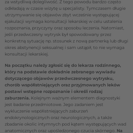
za wstydliwą dolegliwość. Z tego powodu bardzo często
odkładają w czasie wizytę u specjalisty. Tymczasem długie
utrzymywanie się objawów zbyt wcześnie występującej
ejakulacji wymaga konsultacji lekarskiej w celu ustalenia
rozpoznania, przyczyny oraz sposobu leczenia. Natomiast,
jeśli przedwczesny wytrysk był spowodowany przez
konkretną sytuację np. stosunek z nową partnerką lub długi
okres abstynencji seksualnej i sam ustąpił, to nie wymaga
konsultacji lekarskiej.
Na początku należy zgłosić się do lekarza rodzinnego,
który na podstawie dokładnie zebranego wywiadu
dotyczącego objawów przedwczesnego wytrysku,
chorób współistniejących oraz przyjmowanych leków
postawi wstępne rozpoznanie i określi rodzaj
zaburzenia.
Kolejnym ważnym elementem diagnostyki
jest badanie przedmiotowe. Jego zadaniem jest
wykluczenie współistniejących zaburzeń
endokrynologicznych oraz neurologicznych, a także
zbadanie okolic intymnych pod kątem występujących wad
anatomicznych oraz upośledzonego czucia skórnego.
Na