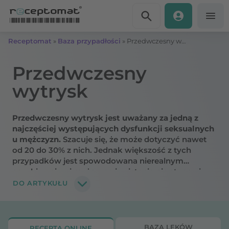
Przejdź do treści
Receptomat
»
Baza przypadłości
»
Przedwczesny wytrysk – poznaj skutki, rodzaje i metody leczenia
Przedwczesny
wytrysk
Przedwczesny wytrysk jest uważany za jedną z
najczęściej występujących dysfunkcji seksualnych
u mężczyzn.
Szacuje się, że może dotyczyć nawet
od 20 do 30% z nich. Jednak większość z tych
przypadków jest spowodowana nierealnym
oczekiwaniami mężczyzn i w istocie nie stanowi
patologii. Wytrysk przedwczesny jako faktyczne
DO ARTYKUŁU
zaburzenie, wymagające leczenia występuje u około
5 do 10% osób płci męskiej. Jego definicja i kryteria
rozpoznawania zostały ujęte w Międzynarodowej
Klasyfikacji Chorób i Problemów Zdrowotnych ICD-
BAZA LEKÓW
RECEPTA ONLINE