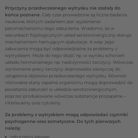
Przyczyny przedwczesnego wytrysku nie zostały do
końca poznane
. Cały czas prowadzone są liczne badania
naukowe, których zadaniem jest wyjaśnienie
patomechanizmu tego zaburzenia. Wiadomo, że w
warunkach fizjologicznych układ serotoninergiczny steruje
mechanizmem hamującym ejakulacje. A więc jego
zaburzenia mogą być odpowiedzialne za problemy z
wytryskiem. Może do tego dojść np. w wyniku schorzeń
układu hormonalnego np. nadczynności tarczycy. Wówczas
wyrównanie pracy tarczycy doprowadza zazwyczaj do
ustąpienia objawów przedwczesnego wytrysku. Również
różnorakie stany zapalne organizmu mogą doprowadzić do
powstania zaburzeń w układzie serotoninergicznym,
poprzez produkowane wówczas substancje prozapalne –
interleukiny oraz cytokiny.
Za problemy z wytryskiem mogą odpowiadać czynniki
psychogenne oraz somatyczne. Do tych pierwszych
należą:
zaburzenia lękowe,