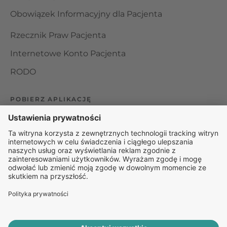
Obowiązek Informacyjny dla Pacjenta
Rzecznik Praw Pacjenta
Internetowe Konto Pacjenta
RODO
POBIERZ APLIKACJĘ
Organizator udzielania świadczeń telemedycznych jest
podmiotem leczniczym w rozumieniu ustawy z dnia 15
kwietnia 2011 roku o działalności leczniczej, wpisanym do
rejestru podmiotów wykonujących działalność leczniczą pod
numerem: 000000229172.
© 2025 Rapiomed Group Sp. z o.o.
Baza Leków
Baza
przypadłości