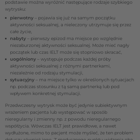
podstawie można wyróżnić następujące rodzaje szybkiego
wytrysku:
pierwotny
– pojawia się już na samym początku
aktywności seksualnej, a nieleczony utrzymuje się przez
całe życie,
nabyty
– pierwszy epizod ma miejsce po względnie
niezaburzonej aktywności seksualnej. Może mieć nagły
początek lub czas IELT może się stopniowo skracać,
uogólniony
– występuje podczas każdej próby
aktywności seksualnej z różnymi partnerkami,
niezależnie od rodzaju stymulacji,
sytuacyjny
– ma miejsce tylko w określonych sytuacjach
np. podczas stosunku z tą samą partnerką lub pod
wpływem konkretnej stymulacji.
Przedwczesny wytrysk może być jedynie subiektywnym
wrażeniem pacjenta lub występować w sposób
nieregularny i zmienny np. z powodu nieregularnego
współżycia. Wówczas IELT jest prawidłowe, a nawet
wydłużone, mimo to pacjent może myśleć, że ten problem
dotyczy również jego. Z medycznego punktu widzenia oba