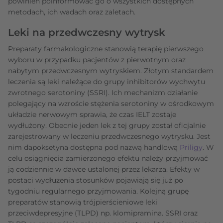
powinien poinformować go o wszystkich dostępnych
metodach, ich wadach oraz zaletach.
Leki na przedwczesny wytrysk
Preparaty farmakologiczne stanowią terapię pierwszego
wyboru w przypadku pacjentów z pierwotnym oraz
nabytym przedwczesnym wytryskiem. Złotym standardem
leczenia są leki należące do grupy inhibitorów wychwytu
zwrotnego serotoniny (SSRI). Ich mechanizm działanie
polegający na wzroście stężenia serotoniny w ośrodkowym
układzie nerwowym sprawia, że czas IELT zostaje
wydłużony. Obecnie jeden lek z tej grupy został oficjalnie
zarejestrowany w leczeniu przedwczesnego wytrysku. Jest
nim dapoksetyna dostępna pod nazwą handlową
Priligy
. W
celu osiągnięcia zamierzonego efektu należy przyjmować
ją codziennie w dawce ustalonej przez lekarza. Efekty w
postaci wydłużenia stosunków pojawiają się już po
tygodniu regularnego przyjmowania. Kolejną grupę
preparatów stanowią trójpierścieniowe leki
przeciwdepresyjne (TLPD) np. klomipramina. SSRI oraz