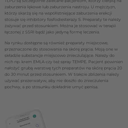
TLPD są szczególnie zalecane pacjentom, którzy cierpią na
zaburzenia lękowe lub zaburzenia nastroju. U mężczyzn,
którzy skarżą się na współistniejące zaburzenia erekcji
stosuje się inhibitory fosfodiesterazy 5. Preparaty te należy
zażywać przed stosunkiem. Można je stosować w terapii
łączonej z SSRI bądź jako jedyną formę leczenia.
Na rynku dostępne są również preparaty miejscowe,
przeznaczone do stosowania na skórę prącia. Moją one w
składzie substancje miejscowo znieczulające. Należy do
nich np. krem EMLA czy też spray TEMPE. Pacjent powinien
nałożyć grubą warstwę tych preparatów na skórę prącia 20
do 30 minut przed stosunkiem. W trakcie zbliżenia należy
używać prezerwatyw, aby nie doszło do znieczulenia
pochwy, a po stosunku dokładnie umyć penisa.