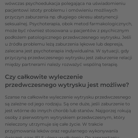
wówczas psychoedukacja polegająca na uświadomieniu
pacjentowi istoty problemu i omówieniu możliwych
przyczyn zaburzenia np. długiego okresu abstynencji
seksualnej. Psychoterapia, obok metod farmakologicznych,
może być również stosowana u pacjentów z psychicznym
podłożem patologicznego przedwczesnego wytrysku. Jeśli
u źródła problemu leżą zaburzenia lękowe lub depresja,
zalecana jest psychoterapia indywidualna. W sytuacji, gdy
przyczyną przedwczesnego wytrysku jest zaburzenie relacji
między partnerami należy rozważyć wspólną terapię.
Czy całkowite wyleczenie
przedwczesnego wytrysku jest możliwe?
Szanse na całkowite wyleczenie wytrysku przedwczesnego
są zależne od jego rodzaju. Są one duże, jeśli zaburzenie to
jest wtórne do innych chorób lub stanów. Najgorzej rokują
osoby z pierwotnym wytryskiem przedwczesnym, który
nieleczony utrzymuje się całe życie. W trakcie
przyjmowania leków oraz regularnego wykonywania
ćwiczeń, czas IELS ulega wydłużeniu. Po zaprzestaniu