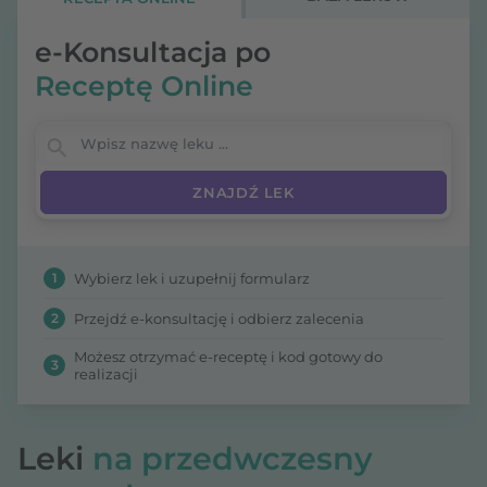
10.
Przedwczesny wytrysk spermy charakteryzuje
się trzema cechami:
e-Konsultacja po
Receptę Online
Wpisz nazwę leku
1
Wybierz lek i uzupełnij formularz
2
Przejdź e-konsultację i odbierz zalecenia
Możesz otrzymać e-receptę i kod gotowy do
3
realizacji
Leki
na przedwczesny