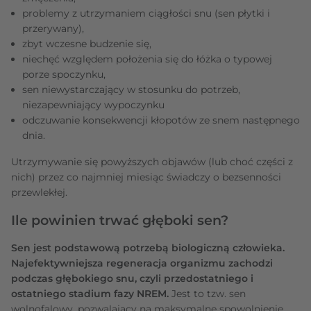
problemy z utrzymaniem ciągłości snu (sen płytki i
przerywany),
zbyt wczesne budzenie się,
niechęć względem położenia się do łóżka o typowej
porze spoczynku,
sen niewystarczający w stosunku do potrzeb,
niezapewniający wypoczynku
odczuwanie konsekwencji kłopotów ze snem następnego
dnia.
Utrzymywanie się powyższych objawów (lub choć części z
nich) przez co najmniej miesiąc świadczy o bezsenności
przewlekłej.
Ile powinien trwać głęboki sen?
Sen jest podstawową potrzebą biologiczną człowieka.
Najefektywniejsza regeneracja organizmu zachodzi
podczas głębokiego snu, czyli przedostatniego i
ostatniego stadium fazy NREM.
Jest to tzw. sen
wolnofalowy, pozwalający na maksymalne spowolnienie