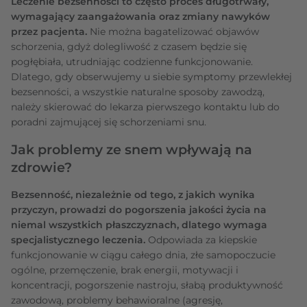
Leczenie bezsenności to często proces długotrwały,
wymagający zaangażowania oraz zmiany nawyków
przez pacjenta.
Nie można bagatelizować objawów
schorzenia, gdyż dolegliwość z czasem będzie się
pogłębiała, utrudniając codzienne funkcjonowanie.
Dlatego, gdy obserwujemy u siebie symptomy przewlekłej
bezsenności, a wszystkie naturalne sposoby zawodzą,
należy skierować do lekarza pierwszego kontaktu lub do
poradni zajmującej się schorzeniami snu.
Jak problemy ze snem wpływają na
zdrowie?
Bezsenność, niezależnie od tego, z jakich wynika
przyczyn, prowadzi do pogorszenia jakości życia na
niemal wszystkich płaszczyznach, dlatego wymaga
specjalistycznego leczenia.
Odpowiada za kiepskie
funkcjonowanie w ciągu całego dnia, złe samopoczucie
ogólne, przemęczenie, brak energii, motywacji i
koncentracji, pogorszenie nastroju, słabą produktywność
zawodową, problemy behawioralne (agresję,