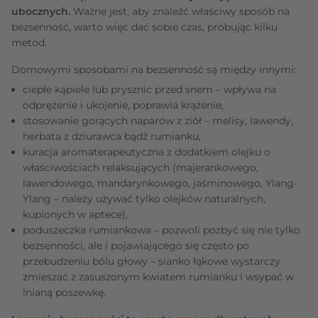
ubocznych.
Ważne jest, aby znaleźć właściwy sposób na
bezsenność, warto więc dać sobie czas, próbując kilku
metod.
Domowymi sposobami na bezsenność są między innymi:
ciepłe kąpiele lub prysznic przed snem – wpływa na
odprężenie i ukojenie, poprawia krążenie,
stosowanie gorących naparów z ziół – melisy, lawendy,
herbata z dziurawca bądź rumianku,
kuracja aromaterapeutyczna z dodatkiem olejku o
właściwościach relaksujących (majerankowego,
lawendowego, mandarynkowego, jaśminowego, Ylang-
Ylang – należy używać tylko olejków naturalnych,
kupionych w aptece),
poduszeczka rumiankowa – pozwoli pozbyć się nie tylko
bezsenności, ale i pojawiającego się często po
przebudzeniu bólu głowy – sianko łąkowe wystarczy
zmieszać z zasuszonym kwiatem rumianku i wsypać w
lnianą poszewkę.