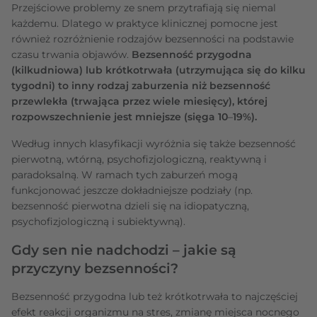
Przejściowe problemy ze snem przytrafiają się niemal
każdemu. Dlatego w praktyce klinicznej pomocne jest
również rozróżnienie rodzajów bezsenności na podstawie
czasu trwania objawów.
Bezsenność przygodna
(kilkudniowa) lub krótkotrwała (utrzymująca się do kilku
tygodni) to inny rodzaj zaburzenia niż bezsenność
przewlekła (trwająca przez wiele miesięcy), której
rozpowszechnienie jest mniejsze (sięga 10
–
19%).
Według innych klasyfikacji wyróżnia się także bezsenność
pierwotną, wtórną, psychofizjologiczną, reaktywną i
paradoksalną. W ramach tych zaburzeń mogą
funkcjonować jeszcze dokładniejsze podziały (np.
bezsenność pierwotna dzieli się na idiopatyczną,
psychofizjologiczną i subiektywną).
Gdy sen nie nadchodzi – jakie są
przyczyny bezsenności?
Bezsenność przygodna lub też krótkotrwała to najczęściej
efekt reakcji organizmu na stres, zmianę miejsca nocnego