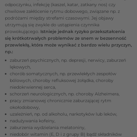
odpoczynku, infekcję (kaszel, katar, zatkany nos) czy
chwilowe zakłócenie rytmu dobowego, związane np. z
podróżami między strefami czasowymi.
Jej objawy
utrzymują się zwykle do ustąpienia czynnika
prowokującego.
Istnieje jednak ryzyko przekształcenia
się krótkotrwałych problemów ze snem w bezsenność
przewlekłą, która może wynikać z bardzo wielu przyczyn,
np.:
zaburzeń psychicznych, np. depresji, nerwicy, zaburzeń
lękowych,
chorób somatycznych, np. przewlekłych zespołów
bólowych, choroby refluksowej żołądka, choroby
niedokrwiennej serca,
schorzeń neurologicznych, np. choroby Alzheimera,
pracy zmianowej chronicznie zaburzającej rytm
okołodobowy,
uzależnień, np. od alkoholu, narkotyków lub leków,
nadużywania kofeiny,
zaburzenia wydzielania melatoniny,
niedobór witamin (E, D i z grupy B) bądź składników