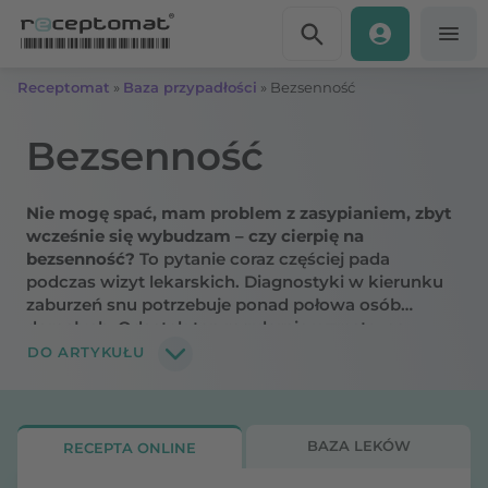
Przejdź do treści
Receptomat
»
Baza przypadłości
»
Bezsenność
Bezsenność
Nie mogę spać, mam problem z zasypianiem, zbyt
wcześnie się wybudzam – czy cierpię na
bezsenność?
To pytanie coraz częściej pada
podczas wizyt lekarskich. Diagnostyki w kierunku
zaburzeń snu potrzebuje ponad połowa osób
dorosłych. Odsetek ten regularnie wzrasta, co
wynika m.in. z szybkiego tempa życia, przewlekłego
DO ARTYKUŁU
stresu, depresji i innych problemów, u podłoża
których leży zdrowie psychiczne. Co powoduje
bezsenność krótkotrwałą, a co prowadzi do
bezsenności przewlekłej? Jak rozpoznać insomnię,
BAZA LEKÓW
RECEPTA ONLINE
by w porę podjąć leczenie i uniknąć jej
długofalowych skutków? Odpowiadamy.