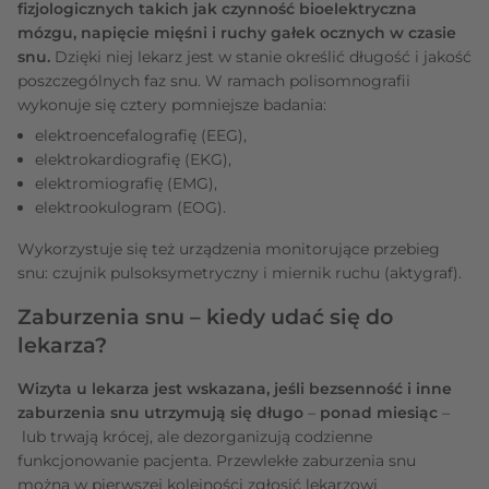
fizjologicznych takich jak czynność bioelektryczna
mózgu, napięcie mięśni i ruchy gałek ocznych w czasie
snu.
Dzięki niej lekarz jest w stanie określić długość i jakość
poszczególnych faz snu. W ramach polisomnografii
wykonuje się cztery pomniejsze badania:
elektroencefalografię (EEG),
elektrokardiografię (EKG),
elektromiografię (EMG),
elektrookulogram (EOG).
Wykorzystuje się też urządzenia monitorujące przebieg
snu: czujnik pulsoksymetryczny i miernik ruchu (aktygraf).
Zaburzenia snu – kiedy udać się do
lekarza?
Wizyta u lekarza jest wskazana, jeśli bezsenność i inne
zaburzenia snu utrzymują się długo
–
ponad miesiąc
–
lub trwają krócej, ale dezorganizują codzienne
funkcjonowanie pacjenta. Przewlekłe zaburzenia snu
można w pierwszej kolejności zgłosić lekarzowi