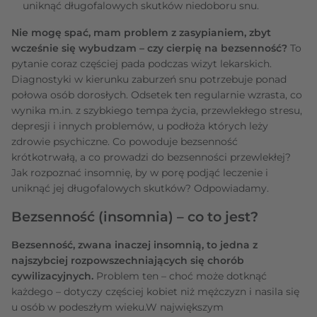
uniknąć długofalowych skutków niedoboru snu.
Nie mogę spać, mam problem z zasypianiem, zbyt
wcześnie się wybudzam – czy cierpię na bezsenność?
To
pytanie coraz częściej pada podczas wizyt lekarskich.
Diagnostyki w kierunku zaburzeń snu potrzebuje ponad
połowa osób dorosłych. Odsetek ten regularnie wzrasta, co
wynika m.in. z szybkiego tempa życia, przewlekłego stresu,
depresji i innych problemów, u podłoża których leży
zdrowie psychiczne. Co powoduje bezsenność
krótkotrwałą, a co prowadzi do bezsenności przewlekłej?
Jak rozpoznać insomnię, by w porę podjąć leczenie i
uniknąć jej długofalowych skutków? Odpowiadamy.
Bezsenność (insomnia) – co to jest?
Bezsenność, zwana inaczej insomnią, to jedna z
najszybciej rozpowszechniających się chorób
cywilizacyjnych.
Problem ten – choć może dotknąć
każdego – dotyczy częściej kobiet niż mężczyzn i nasila się
u osób w podeszłym wieku.W największym