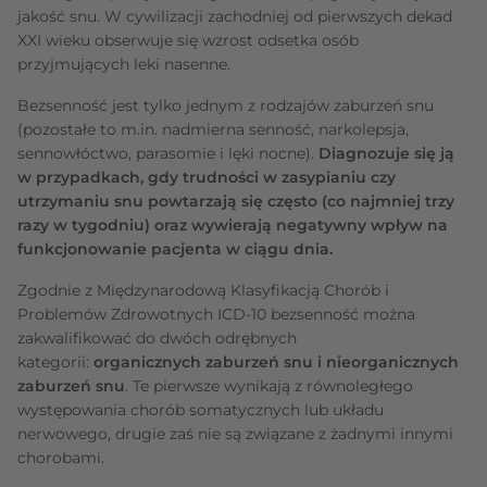
jakość snu. W cywilizacji zachodniej od pierwszych dekad
XXI wieku obserwuje się wzrost odsetka osób
przyjmujących leki nasenne.
Bezsenność jest tylko jednym z rodzajów zaburzeń snu
(pozostałe to m.in. nadmierna senność, narkolepsja,
sennowłóctwo, parasomie i lęki nocne).
Diagnozuje się ją
w przypadkach, gdy trudności w zasypianiu czy
utrzymaniu snu powtarzają się często (
co najmniej trzy
razy w tygodniu)
oraz wywierają negatywny wpływ na
funkcjonowanie pacjenta w ciągu dnia.
Zgodnie z Międzynarodową Klasyfikacją Chorób i
Problemów Zdrowotnych ICD-10 bezsenność można
zakwalifikować do dwóch odrębnych
kategorii:
organicznych zaburzeń snu i nieorganicznych
zaburzeń snu
. Te pierwsze wynikają z równoległego
występowania chorób somatycznych lub układu
nerwowego, drugie zaś nie są związane z żadnymi innymi
chorobami.