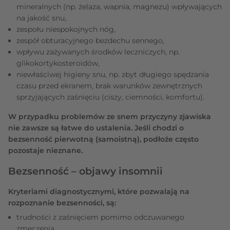
mineralnych (np. żelaza, wapnia, magnezu) wpływających
na jakość snu,
zespołu niespokojnych nóg,
zespół obturacyjnego bezdechu sennego,
wpływu zażywanych środków leczniczych, np.
glikokortykosteroidów,
niewłaściwej higieny snu, np. zbyt długiego spędzania
czasu przed ekranem, brak warunków zewnętrznych
sprzyjających zaśnięciu (ciszy, ciemności, komfortu).
W przypadku problemów ze snem przyczyny zjawiska
nie zawsze są łatwe do ustalenia. Jeśli chodzi o
bezsenność pierwotną (samoistną), podłoże często
pozostaje nieznane.
Bezsenność – objawy insomnii
Kryteriami diagnostycznymi, które pozwalają na
rozpoznanie bezsenności, są:
trudności z zaśnięciem pomimo odczuwanego
zmęczenia,