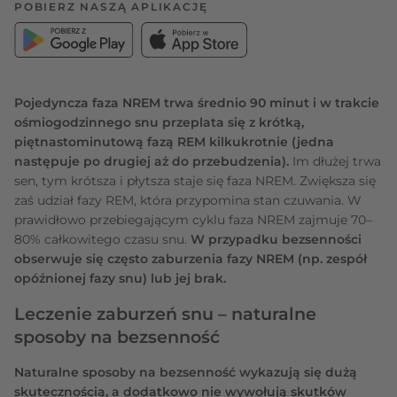
POBIERZ NASZĄ APLIKACJĘ
Pojedyncza faza NREM trwa średnio 90 minut i w trakcie
ośmiogodzinnego snu przeplata się z krótką,
piętnastominutową fazą REM kilkukrotnie (jedna
następuje po drugiej aż do przebudzenia).
Im dłużej trwa
sen, tym krótsza i płytsza staje się faza NREM. Zwiększa się
zaś udział fazy REM, która przypomina stan czuwania. W
prawidłowo przebiegającym cyklu faza NREM zajmuje 70–
80% całkowitego czasu snu.
W przypadku bezsenności
obserwuje się często zaburzenia fazy NREM (np. zespół
opóźnionej fazy snu) lub jej brak.
Leczenie zaburzeń snu – naturalne
sposoby na bezsenność
Naturalne sposoby na bezsenność wykazują się dużą
skutecznością, a dodatkowo nie wywołują skutków