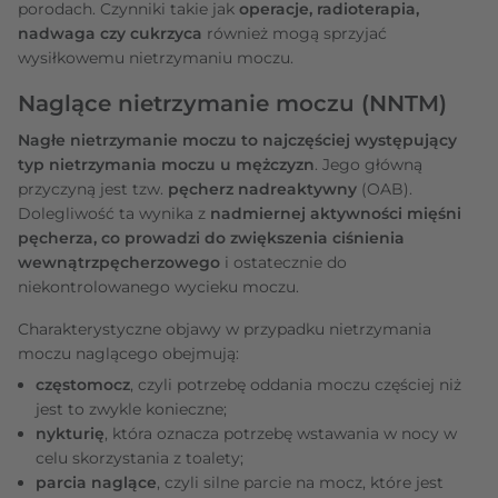
porodach. Czynniki takie jak
operacje, radioterapia,
nadwaga czy cukrzyca
również mogą sprzyjać
wysiłkowemu nietrzymaniu moczu.
Naglące nietrzymanie moczu (NNTM)
Nagłe nietrzymanie moczu to najczęściej występujący
typ nietrzymania moczu u mężczyzn
. Jego główną
przyczyną jest tzw.
pęcherz nadreaktywny
(OAB).
Dolegliwość ta wynika z
nadmiernej aktywności mięśni
pęcherza, co prowadzi do zwiększenia ciśnienia
wewnątrzpęcherzowego
i ostatecznie do
niekontrolowanego wycieku moczu.
Charakterystyczne objawy w przypadku nietrzymania
moczu naglącego obejmują:
częstomocz
, czyli potrzebę oddania moczu częściej niż
jest to zwykle konieczne;
nykturię
, która oznacza potrzebę wstawania w nocy w
celu skorzystania z toalety;
parcia naglące
, czyli silne parcie na mocz, które jest