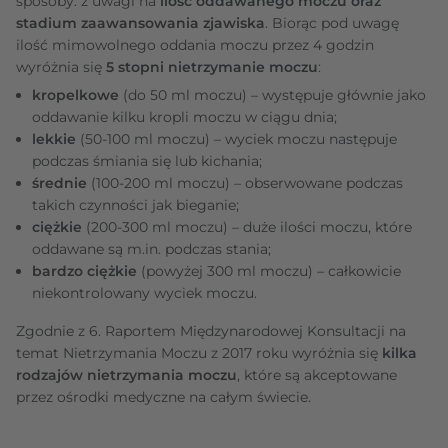
sposoby: z uwagi na
ilość oddawanego moczu oraz
stadium zaawansowania zjawiska
. Biorąc pod uwagę
ilość mimowolnego oddania moczu przez 4 godzin
wyróżnia się
5 stopni nietrzymanie moczu
:
kropelkowe
(do 50 ml moczu) – występuje głównie jako
oddawanie kilku kropli moczu w ciągu dnia;
lekkie
(50-100 ml moczu) – wyciek moczu następuje
podczas śmiania się lub kichania;
średnie
(100-200 ml moczu) – obserwowane podczas
takich czynności jak bieganie;
ciężkie
(200-300 ml moczu) – duże ilości moczu, które
oddawane są m.in. podczas stania;
bardzo ciężkie
(powyżej 300 ml moczu) – całkowicie
niekontrolowany wyciek moczu.
Zgodnie z 6. Raportem Międzynarodowej Konsultacji na
temat Nietrzymania Moczu z 2017 roku wyróżnia się
kilka
rodzajów nietrzymania moczu
, które są akceptowane
przez ośrodki medyczne na całym świecie.