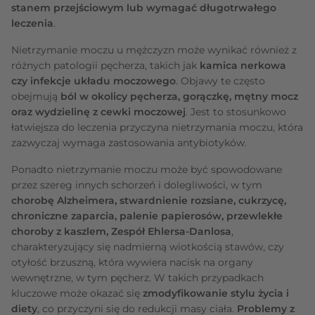
stanem przejściowym lub wymagać długotrwałego
leczenia
.
Nietrzymanie moczu u mężczyzn może wynikać również z
różnych patologii pęcherza, takich jak
kamica nerkowa
czy infekcje układu moczowego
. Objawy te często
obejmują
ból w okolicy pęcherza, gorączkę, mętny mocz
oraz wydzielinę z cewki moczowej
. Jest to stosunkowo
łatwiejsza do leczenia przyczyna nietrzymania moczu, która
zazwyczaj wymaga zastosowania antybiotyków.
Ponadto nietrzymanie moczu może być spowodowane
przez szereg innych schorzeń i dolegliwości, w tym
chorobę Alzheimera, stwardnienie rozsiane, cukrzycę,
chroniczne zaparcia, palenie papierosów, przewlekłe
choroby z kaszlem, Zespół Ehlersa-Danlosa
,
charakteryzujący się nadmierną wiotkością stawów, czy
otyłość brzuszną, która wywiera nacisk na organy
wewnętrzne, w tym pęcherz. W takich przypadkach
kluczowe może okazać się
zmodyfikowanie stylu życia i
diety
, co przyczyni się do redukcji masy ciała.
Problemy z