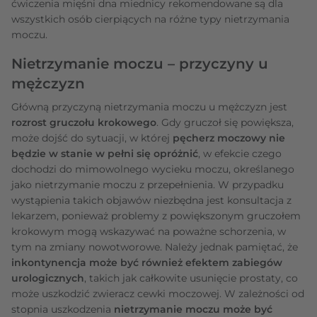
ćwiczenia mięśni dna miednicy rekomendowane są dla
wszystkich osób cierpiących na różne typy nietrzymania
moczu.
Nietrzymanie moczu – przyczyny u
mężczyzn
Główną przyczyną nietrzymania moczu u mężczyzn jest
rozrost gruczołu krokowego
. Gdy gruczoł się powiększa,
może dojść do sytuacji, w której
pęcherz moczowy nie
będzie w stanie w pełni się opróżnić
, w efekcie czego
dochodzi do mimowolnego wycieku moczu, określanego
jako nietrzymanie moczu z przepełnienia. W przypadku
wystąpienia takich objawów niezbędna jest konsultacja z
lekarzem, ponieważ problemy z powiększonym gruczołem
krokowym mogą wskazywać na poważne schorzenia, w
tym na zmiany nowotworowe. Należy jednak pamiętać, że
inkontynencja może być również efektem zabiegów
urologicznych
, takich jak całkowite usunięcie prostaty, co
może uszkodzić zwieracz cewki moczowej. W zależności od
stopnia uszkodzenia
nietrzymanie moczu może być