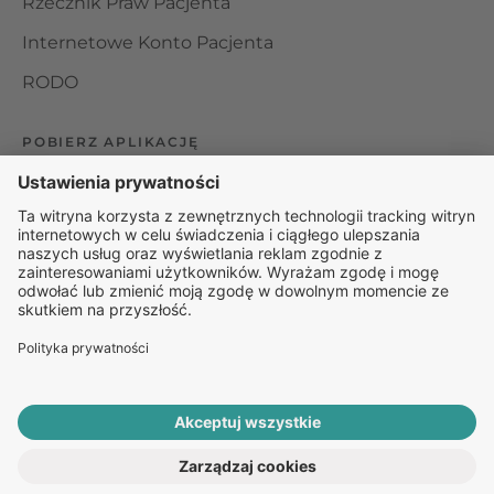
Rzecznik Praw Pacjenta
Internetowe Konto Pacjenta
RODO
POBIERZ APLIKACJĘ
Organizator udzielania świadczeń telemedycznych jest
podmiotem leczniczym w rozumieniu ustawy z dnia 15
kwietnia 2011 roku o działalności leczniczej, wpisanym do
rejestru podmiotów wykonujących działalność leczniczą pod
numerem: 000000229172.
© 2025 Rapiomed Group Sp. z o.o.
Baza Leków
Baza
przypadłości
ROZPOCZNIJ E-KONSULTACJĘ
PO RECEPTĘ ONLINE