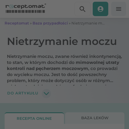
Przejdź do treści
Receptomat
»
Baza przypadłości
»
Nietrzymanie moczu – objawy, przyczyny, rodzaje
Nietrzymanie moczu
Nietrzymanie moczu, zwane również inkontynencją,
to stan, w którym dochodzi do
mimowolnej utraty
kontroli nad pęcherzem moczowym
, co prowadzi
do wycieku moczu. Jest to dość powszechny
problem, który może dotyczyć osób w różnym
wieku, utrudniając codzienne funkcjonowanie
zwłaszcza
osobom starszym, mężczyznom z
DO ARTYKUŁU
przerostem prostaty, kobietom w ciąży lub po
porodzie
. Sprawdź, czym jest inkontynencja, skąd
się bierze i jakie są jej objawy.
BAZA LEKÓW
RECEPTA ONLINE