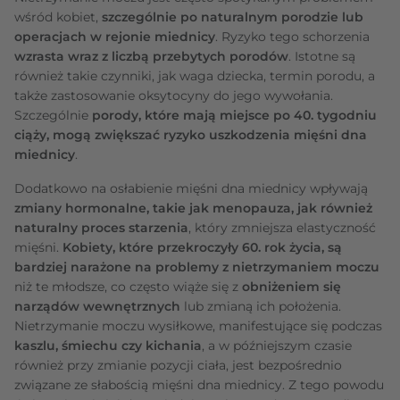
wśród kobiet,
szczególnie po naturalnym porodzie lub
operacjach w rejonie miednicy
. Ryzyko tego schorzenia
wzrasta wraz z liczbą przebytych porodów
. Istotne są
również takie czynniki, jak waga dziecka, termin porodu, a
także zastosowanie oksytocyny do jego wywołania.
Szczególnie
porody, które mają miejsce po 40. tygodniu
ciąży, mogą zwiększać ryzyko uszkodzenia mięśni dna
miednicy
.
Dodatkowo na osłabienie mięśni dna miednicy wpływają
zmiany hormonalne, takie jak menopauza, jak również
naturalny proces starzenia
, który zmniejsza elastyczność
mięśni.
Kobiety, które przekroczyły 60. rok życia, są
bardziej narażone na problemy z nietrzymaniem moczu
niż te młodsze, co często wiąże się z
obniżeniem się
narządów wewnętrznych
lub zmianą ich położenia.
Nietrzymanie moczu wysiłkowe, manifestujące się podczas
kaszlu, śmiechu czy kichania
, a w późniejszym czasie
również przy zmianie pozycji ciała, jest bezpośrednio
związane ze słabością mięśni dna miednicy. Z tego powodu