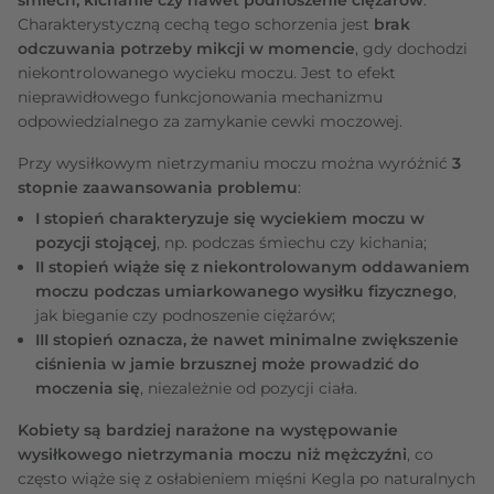
Charakterystyczną cechą tego schorzenia jest
brak
odczuwania potrzeby mikcji w momencie
, gdy dochodzi
niekontrolowanego wycieku moczu. Jest to efekt
nieprawidłowego funkcjonowania mechanizmu
odpowiedzialnego za zamykanie cewki moczowej.
Przy wysiłkowym nietrzymaniu moczu można wyróżnić
3
stopnie zaawansowania problemu
:
I stopień charakteryzuje się wyciekiem moczu w
pozycji stojącej
, np. podczas śmiechu czy kichania;
II stopień wiąże się z niekontrolowanym oddawaniem
moczu podczas umiarkowanego wysiłku fizycznego
,
jak bieganie czy podnoszenie ciężarów;
III stopień oznacza, że nawet minimalne zwiększenie
ciśnienia w jamie brzusznej może prowadzić do
moczenia się
, niezależnie od pozycji ciała.
Kobiety są bardziej narażone na występowanie
wysiłkowego nietrzymania moczu niż mężczyźni
, co
często wiąże się z osłabieniem mięśni Kegla po naturalnych