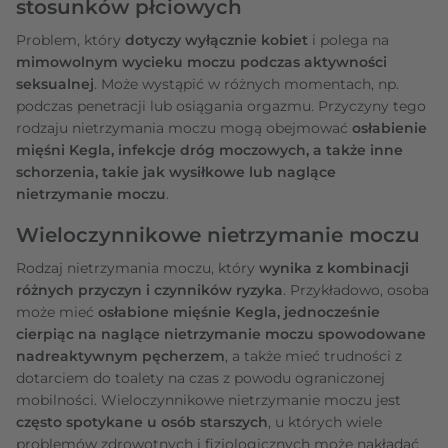
stosunków płciowych
Problem, który
dotyczy wyłącznie kobiet
i polega na
mimowolnym wycieku moczu podczas aktywności
seksualnej
. Może wystąpić w różnych momentach, np.
podczas penetracji lub osiągania orgazmu. Przyczyny tego
rodzaju nietrzymania moczu mogą obejmować
osłabienie
mięśni Kegla, infekcje dróg moczowych, a także inne
schorzenia, takie jak wysiłkowe lub naglące
nietrzymanie moczu
.
Wieloczynnikowe nietrzymanie moczu
Rodzaj nietrzymania moczu, który
wynika z kombinacji
różnych przyczyn i czynników ryzyka
. Przykładowo, osoba
może mieć
osłabione mięśnie Kegla, jednocześnie
cierpiąc na naglące nietrzymanie moczu spowodowane
nadreaktywnym pęcherzem
, a także mieć trudności z
dotarciem do toalety na czas z powodu ograniczonej
mobilności. Wieloczynnikowe nietrzymanie moczu jest
często spotykane u osób starszych
, u których wiele
problemów zdrowotnych i fizjologicznych może nakładać