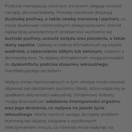
Podczas menopauzy istotnym zmianom ulegają również
narządy płciowe kobiety. Procesy zanikowe dotykają
śluzówkę pochwy, a także cewkę moczową i pęcherz
, co
może skutkować różnorodnymi dolegliwościami. Wśród
najbardziej powszechnych problemów wymienia się
suchość pochwy, uczucie świądu oraz pieczenia, a także
stany zapalne
. Upławy w trakcie klimakterium są zwykle
wodniste, o zabarwieniu żółtym lub zielonym
, czasami z
domieszką krwi. Te objawy klimakterium mogą prowadzić
do
dyskomfortu podczas stosunku seksualnego
,
manifestującego się bólem.
Wpływ zmian hormonalnych w tym okresie może również
objawiać się obniżeniem poziomu libido, które wiąże się ze
spadkiem aktywności seksualnej. Dodatkowo kobiety
mogą doświadczać
osłabienia intensywności orgazmu
oraz jego skrócenia, co wpływa na jakość życia
seksualnego
. Warto zwrócić uwagę, że częsty problem
stanowią też objawy związane z wysiłkowym
nietrzymaniem moczu, co również może wpłynąć na