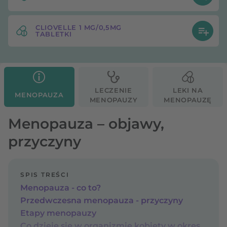
CLIOVELLE 1 MG/0,5MG
TABLETKI
LECZENIE
LEKI NA
MENOPAUZA
MENOPAUZY
MENOPAUZĘ
Menopauza – objawy,
przyczyny
SPIS TREŚCI
Menopauza - co to?
Przedwczesna menopauza - przyczyny
Etapy menopauzy
Co dzieje się w organizmie kobiety w okresie okołomenopauzalnym?