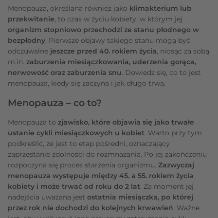
Menopauza, określana również jako
klimakterium lub
przekwitanie
, to czas w życiu kobiety, w którym jej
organizm stopniowo przechodzi ze stanu płodnego w
bezpłodny
. Pierwsze objawy takiego stanu mogą być
odczuwalne
jeszcze przed 40. rokiem życia
, niosąc za sobą
m.in.
zaburzenia miesiączkowania, uderzenia gorąca,
nerwowość oraz zaburzenia snu
.
Dowiedz się, co to jest
menopauza, kiedy się zaczyna i jak długo trwa.
Menopauza – co to?
Menopauza to
zjawisko, które objawia się jako trwałe
ustanie cykli miesiączkowych u kobiet
. Warto przy tym
podkreślić, że jest to etap pośredni, oznaczający
zaprzestanie zdolności do rozmnażania. Po jej zakończeniu
rozpoczyna się proces starzenia organizmu.
Zazwyczaj
menopauza występuje między 45. a 55. rokiem życia
kobiety i może trwać od roku do 2 lat
. Za moment jej
nadejścia uważana jest
ostatnia miesiączka, po której
przez rok nie dochodzi do kolejnych krwawień
. Ważne