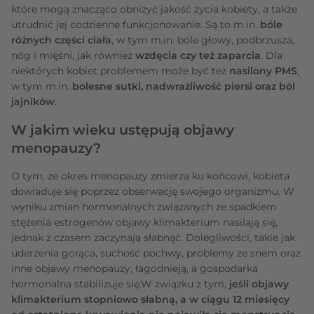
które mogą znacząco obniżyć jakość życia kobiety, a także
utrudnić jej codzienne funkcjonowanie. Są to m.in.
bóle
różnych części ciała
, w tym m.in. bóle głowy, podbrzusza,
nóg i mięśni, jak również
wzdęcia czy też zaparcia
. Dla
niektórych kobiet problemem może być też
nasilony PMS
,
w tym m.in.
bolesne sutki, nadwrażliwość piersi oraz ból
jajników
.
W jakim wieku ustępują objawy
menopauzy?
O tym, że okres menopauzy zmierza ku końcowi, kobieta
dowiaduje się poprzez obserwację swojego organizmu. W
wyniku zmian hormonalnych związanych ze spadkiem
stężenia estrogenów objawy klimakterium nasilają się,
jednak z czasem zaczynają słabnąć. Dolegliwości, takie jak
uderzenia gorąca, suchość pochwy, problemy ze snem oraz
inne objawy menopauzy, łagodnieją, a gospodarka
hormonalna stabilizuje się.W związku z tym,
jeśli objawy
klimakterium stopniowo słabną, a w ciągu 12 miesięcy