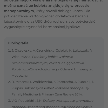
od ostatniego krwawienia nie pojawiła się menstruacja,
można uznać, że kobieta znajduje się w procesie
menopauzalnym
, który powoli dobiega końca. Dla
potwierdzenia warto wykonać dodatkowe badania
laboratoryjne oraz USG dróg rodnych, aby potwierdzić
wygaśnięcie czynności hormonalnej jajników.
Bibliografia
J. Olszewska, A. Czerwińska-Osipiak, K. Łukaszuk, R.
Wiśniewska,
Problemy kobiet w okresie
okołomenopauzalnym
, Zakład Pielęgniarstwa
Położniczo-Ginekologicznego, Gdański Uniwersytet
Medyczny.
B. Mroczek, I. Wróblewska, K. Jamrocha, A. Jurczak, D.
Kurpas,
Jakość życia kobiet w okresie menopauzy
,
Family Medicine & Primary Care Review 2014.
V.G. Padubidri , S.N. Daftary,
Menopause, premature
menopause and post menopausal bleeding Shaw’s