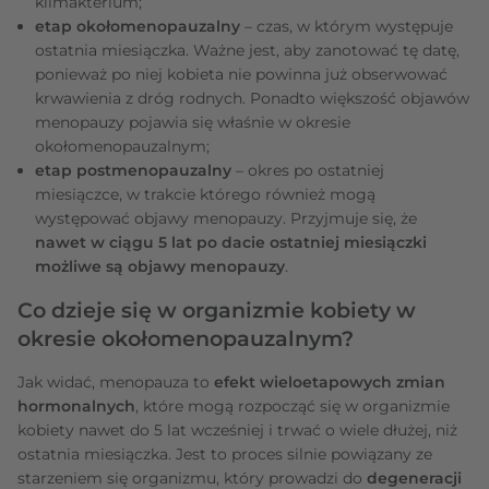
klimakterium;
etap okołomenopauzalny
– czas, w którym występuje
ostatnia miesiączka. Ważne jest, aby zanotować tę datę,
ponieważ po niej kobieta nie powinna już obserwować
krwawienia z dróg rodnych. Ponadto większość objawów
menopauzy pojawia się właśnie w okresie
okołomenopauzalnym;
etap postmenopauzalny
– okres po ostatniej
miesiączce, w trakcie którego również mogą
występować objawy menopauzy. Przyjmuje się, że
nawet w ciągu 5 lat po dacie ostatniej miesiączki
możliwe są objawy menopauzy
.
Co dzieje się w organizmie kobiety w
okresie okołomenopauzalnym?
Jak widać, menopauza to
efekt wieloetapowych zmian
hormonalnych
, które mogą rozpocząć się w organizmie
kobiety nawet do 5 lat wcześniej i trwać o wiele dłużej, niż
ostatnia miesiączka. Jest to proces silnie powiązany ze
starzeniem się organizmu, który prowadzi do
degeneracji