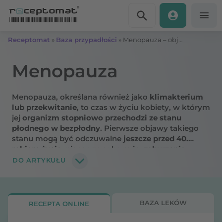
Przejdź do treści
Receptomat
»
Baza przypadłości
»
Menopauza – objawy, przyczyny
Menopauza
Menopauza, określana również jako
klimakterium
lub przekwitanie
, to czas w życiu kobiety, w którym
jej
organizm stopniowo przechodzi ze stanu
płodnego w bezpłodny
. Pierwsze objawy takiego
stanu mogą być odczuwalne
jeszcze przed 40.
rokiem życia
, niosąc za sobą m.in.
zaburzenia
miesiączkowania, uderzenia gorąca, nerwowość
DO ARTYKUŁU
oraz zaburzenia snu
.
Dowiedz się, co to jest
menopauza, kiedy się zaczyna i jak długo trwa.
BAZA LEKÓW
RECEPTA ONLINE