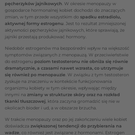
pęcherzyków jajnikowych
. W okresie menopauzy w
gospodarce hormonalnej kobiet dochodzi do znaczących
zmian, w tym przede wszystkim do
spadku estradiolu,
aktywnej formy estrogenu
. Jest to rezultat zmniejszonej
aktywności pęcherzyków jajnikowych, które sprawiają, że
jajniki przestają produkować hormony.
Niedobór estrogenów ma bezpośredni wpływ na większość
symptomów związanych z menopauzą. W przeciwieństwie
do estrogenu
poziom testosteronu nie obniża się równie
dramatycznie, a czasami nawet wzrasta, co utrzymuje
się również po menopauzie
. W związku z tym testosteron
zyskuje na znaczeniu w kontekście funkcjonowania
organizmu kobiety w tym okresie, wpływając między
innymi na
zmiany w strukturze skóry oraz na rozkład
tkanki tłuszczowej
, która zaczyna gromadzić się nie w
okolicach bioder i ud, a w obszarze brzucha.
W trakcie menopauzy oraz po jej zakończeniu wiele kobiet
doświadcza
zwiększonej tendencji do przybierania na
wadze
, co również jest związane z hormonami. Estrogen