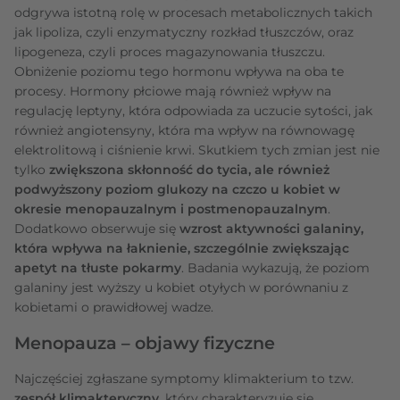
odgrywa istotną rolę w procesach metabolicznych takich
jak lipoliza, czyli enzymatyczny rozkład tłuszczów, oraz
lipogeneza, czyli proces magazynowania tłuszczu.
Obniżenie poziomu tego hormonu wpływa na oba te
procesy. Hormony płciowe mają również wpływ na
regulację leptyny, która odpowiada za uczucie sytości, jak
również angiotensyny, która ma wpływ na równowagę
elektrolitową i ciśnienie krwi. Skutkiem tych zmian jest nie
tylko
zwiększona skłonność do tycia, ale również
podwyższony poziom glukozy na czczo u kobiet w
okresie menopauzalnym i postmenopauzalnym
.
Dodatkowo obserwuje się
wzrost aktywności galaniny,
która wpływa na łaknienie, szczególnie zwiększając
apetyt na tłuste pokarmy
. Badania wykazują, że poziom
galaniny jest wyższy u kobiet otyłych w porównaniu z
kobietami o prawidłowej wadze.
Menopauza – objawy fizyczne
Najczęściej zgłaszane symptomy klimakterium to tzw.
zespół klimakteryczny
, który charakteryzuje się