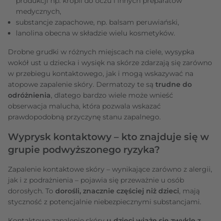
produkcji np. kropli do oczu i innych preparatów
medycznych,
substancje zapachowe, np. balsam peruwiański,
lanolina obecna w składzie wielu kosmetyków.
Drobne grudki w różnych miejscach na ciele, wysypka
wokół ust u dziecka i wysięk na skórze zdarzają się zarówno
w przebiegu kontaktowego, jak i mogą wskazywać na
atopowe zapalenie skóry. Dermatozy te są
trudne do
odróżnienia
, dlatego bardzo wiele może wnieść
obserwacja malucha, która pozwala wskazać
prawdopodobną przyczynę stanu zapalnego.
Wyprysk kontaktowy – kto znajduje się w
grupie podwyższonego ryzyka?
Zapalenie kontaktowe skóry – wynikające zarówno z alergii,
jak i z podrażnienia – pojawia się przeważnie u osób
dorosłych. To
dorośli, znacznie częściej niż dzieci
, mają
styczność z potencjalnie niebezpiecznymi substancjami.
Kontaktowe zapalenie skóry
u dzieci wiąże się zwykle z