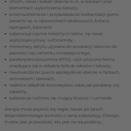
chrom, nikiel i kobalt obecne m.in. w biżuterii oraz
elementach wykończenia odzieży,
przeciwutleniacze i przyspieszacze wulkanizacji gumy
zawarte np. w rękawiczkach lateksowych, butach,
rajstopach, balonach,
substancje czynne niektórych leków, np. kwas
acetylosalicylowy, sulfonamidy,
monomery akrylu używane do produkcji lakierów do
paznokci czy cementu ortopedycznego,
parafenyleno­dwuamina (PPD), czyli sztuczna henna
znajdująca się w składzie farb do włosów i tatuaży,
nieutwardzone żywice epoksydowe obecne w farbach,
laminatach i lakierach,
niektóre składniki kosmetyków, takie jak parabeny czy
zapachy,
substancje roślinne, np. trujący bluszcz i rumianek.
Alergia może pojawić się nagle, nawet po latach
bezproblemowego kontaktu z daną substancją. Dlatego
trudno jest przewidzieć, kto jest na nią podatny.