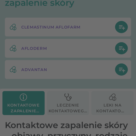
zapalenie skóry
CLEMASTINUM AFLOFARM
AFLODERM
ADVANTAN
KONTAKTOWE
LECZENIE
LEKI NA
ZAPALENIE
KONTAKTOWEGO
KONTAKTOWE
SKÓRY
ZAPALENIA
ZAPALENIE
SKÓRY
SKÓRY
Kontaktowe zapalenie skóry
– objawy, przyczyny, rodzaje