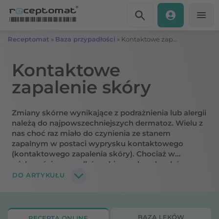
Przejdź do treści
Receptomat
»
Baza przypadłości
»
Kontaktowe zapalenie skóry – objawy, przyczyny, rodzaje
Kontaktowe
zapalenie skóry
Zmiany skórne wynikające z podrażnienia lub alergii
należą do najpowszechniejszych dermatoz. Wielu z
nas choć raz miało do czynienia ze stanem
zapalnym w postaci wyprysku kontaktowego
(kontaktowego zapalenia skóry). Chociaż w
większości przypadków objawy choroby skóry są
łagodne i ustępują po wyeliminowaniu czynnika
DO ARTYKUŁU
drażniącego lub alergenu, niektóre przypadki mogą
wymagać interwencji medycznej. Omawiamy
szczegółowo rodzaje, objawy i przyczyny wyprysku
kontaktowego.
BAZA LEKÓW
RECEPTA ONLINE