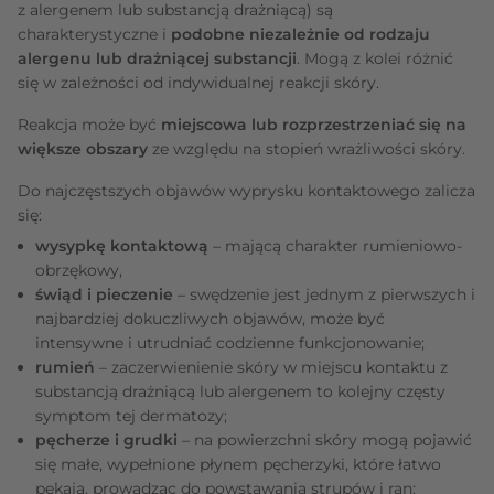
z alergenem lub substancją drażniącą) są
charakterystyczne i
podobne niezależnie od rodzaju
alergenu lub drażniącej substancji
. Mogą z kolei różnić
się w zależności od indywidualnej reakcji skóry.
Reakcja może być
miejscowa lub rozprzestrzeniać się na
większe obszary
ze względu na stopień wrażliwości skóry.
Do najczęstszych objawów wyprysku kontaktowego zalicza
się:
wysypkę kontaktową
– mającą charakter rumieniowo-
obrzękowy,
świąd i pieczenie
– swędzenie jest jednym z pierwszych i
najbardziej dokuczliwych objawów, może być
intensywne i utrudniać codzienne funkcjonowanie;
rumień
– zaczerwienienie skóry w miejscu kontaktu z
substancją drażniącą lub alergenem to kolejny częsty
symptom tej dermatozy;
pęcherze i grudki
– na powierzchni skóry mogą pojawić
się małe, wypełnione płynem pęcherzyki, które łatwo
pękają, prowadząc do powstawania strupów i ran;