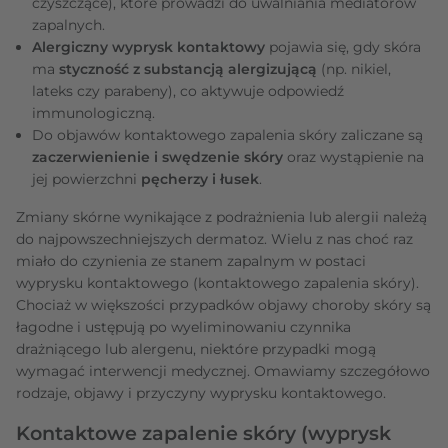
czyszczące), które prowadzi do uwalniania mediatorów
zapalnych.
Alergiczny wyprysk kontaktowy
pojawia się, gdy skóra
ma
styczność z substancją alergizującą
(np. nikiel,
lateks czy parabeny), co aktywuje odpowiedź
immunologiczną.
Do objawów kontaktowego zapalenia skóry zaliczane są
zaczerwienienie i swędzenie skóry
oraz wystąpienie na
jej powierzchni
pęcherzy i łusek
.
Zmiany skórne wynikające z podrażnienia lub alergii należą
do najpowszechniejszych dermatoz. Wielu z nas choć raz
miało do czynienia ze stanem zapalnym w postaci
wyprysku kontaktowego (kontaktowego zapalenia skóry).
Chociaż w większości przypadków objawy choroby skóry są
łagodne i ustępują po wyeliminowaniu czynnika
drażniącego lub alergenu, niektóre przypadki mogą
wymagać interwencji medycznej. Omawiamy szczegółowo
rodzaje, objawy i przyczyny wyprysku kontaktowego.
Kontaktowe zapalenie skóry (wyprysk