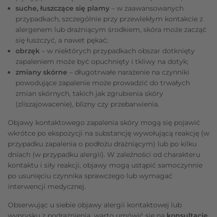
suche, łuszczące się plamy
– w zaawansowanych
przypadkach, szczególnie przy przewlekłym kontakcie z
alergenem lub drażniącym środkiem, skóra może zacząć
się łuszczyć, a nawet pękać;
obrzęk
– w niektórych przypadkach obszar dotknięty
zapaleniem może być opuchnięty i tkliwy na dotyk;
zmiany skórne
– długotrwałe narażenie na czynniki
powodujące zapalenie może prowadzić do trwałych
zmian skórnych, takich jak zgrubienia skóry
(zliszajowacenie), blizny czy przebarwienia.
Objawy kontaktowego zapalenia skóry mogą się pojawić
wkrótce po ekspozycji na substancję wywołującą reakcję (w
przypadku zapalenia o podłożu drażniącym) lub po kilku
dniach (w przypadku alergii). W zależności od charakteru
kontaktu i siły reakcji, objawy mogą ustąpić samoczynnie
po usunięciu czynnika sprawczego lub wymagać
interwencji medycznej.
Obserwując u siebie objawy alergii kontaktowej lub
wyprysku z podrażnienia, warto umówić się na
konsultację