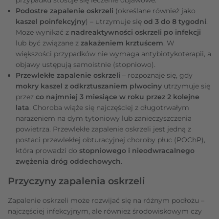
Podostre zapalenie oskrzeli
(określane również jako
kaszel poinfekcyjny
) – utrzymuje się
od 3 do 8 tygodni
.
Może wynikać z
nadreaktywności oskrzeli po infekcji
lub być związane z
zakażeniem krztuścem
. W
większości przypadków nie wymaga antybiotykoterapii, a
objawy ustępują samoistnie (stopniowo).
Przewlekłe zapalenie oskrzeli
– rozpoznaje się, gdy
mokry kaszel z odkrztuszaniem plwociny
utrzymuje się
przez
co najmniej 3 miesiące w roku przez 2 kolejne
lata
. Choroba wiąże się najczęściej z długotrwałym
narażeniem na dym tytoniowy lub zanieczyszczenia
powietrza. Przewlekłe zapalenie oskrzeli jest jedną z
postaci przewlekłej obturacyjnej choroby płuc (POChP),
która prowadzi do
stopniowego i nieodwracalnego
zwężenia dróg oddechowych
.
Przyczyny zapalenia oskrzeli
Zapalenie oskrzeli może rozwijać się na różnym podłożu –
najczęściej infekcyjnym, ale również środowiskowym czy