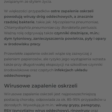
związanym ze stylem życia.
W większości przypadków
ostre zapalenie oskrzeli
powodują wirusy dróg oddechowych, a znacznie
rzadziej bakterie
, takie jak:
Mycoplasma pneumoniae
,
Chlamydophila pneumoniae
czy
Bordetella pertussis
.
Ważną rolę odgrywają także
czynniki drażniące, m.in.:
dym tytoniowy, zanieczyszczenia powietrza, pyły i opary
w środowisku pracy
.
Przewlekłe zapalenie oskrzeli wiąże się zazwyczaj z
paleniem papierosów, ale ryzyko jego wystąpienia wzrasta
także przy długotrwałej ekspozycji na szkodliwe czynniki
środowiskowe oraz częstych
infekcjach układu
oddechowego
.
Wirusowe zapalenie oskrzeli
Wirusowe zapalenie oskrzeli jest najpowszechniejszą
postacią choroby, odpowiada za ok. 85–95% przypadków u
dorosłych. Wywołują je m.in.:
wirusy grypy, paragrypy,
RSV (syncytialny wirus oddechowy), rinowirusy
oraz