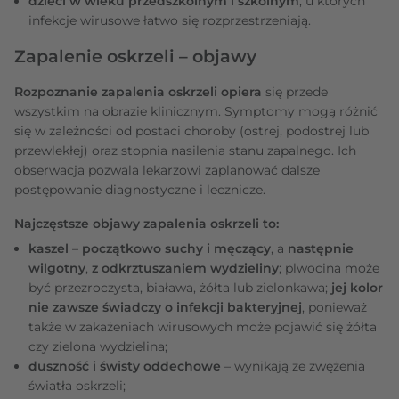
dzieci w wieku przedszkolnym i szkolnym
, u których
infekcje wirusowe łatwo się rozprzestrzeniają.
Zapalenie oskrzeli – objawy
Rozpoznanie zapalenia oskrzeli opiera
się przede
wszystkim na obrazie klinicznym. Symptomy mogą różnić
się w zależności od postaci choroby (ostrej, podostrej lub
przewlekłej) oraz stopnia nasilenia stanu zapalnego. Ich
obserwacja pozwala lekarzowi zaplanować dalsze
postępowanie diagnostyczne i lecznicze.
Najczęstsze objawy zapalenia oskrzeli to:
kaszel
–
początkowo suchy i męczący
, a
następnie
wilgotny
,
z odkrztuszaniem wydzieliny
; plwocina może
być przezroczysta, biaława, żółta lub zielonkawa;
jej kolor
nie zawsze świadczy o infekcji bakteryjnej
, ponieważ
także w zakażeniach wirusowych może pojawić się żółta
czy zielona wydzielina;
duszność i świsty oddechowe
– wynikają ze zwężenia
światła oskrzeli;