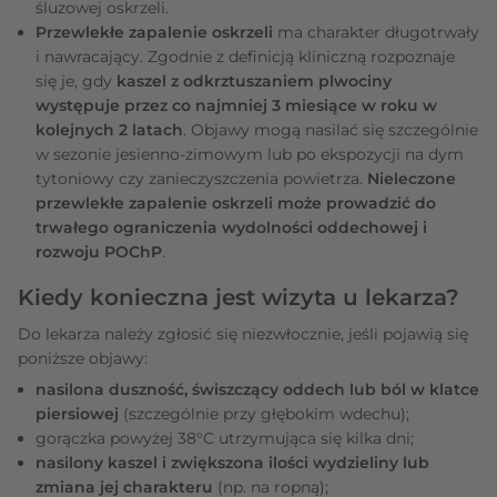
śluzowej oskrzeli.
Przewlekłe zapalenie oskrzeli
ma charakter długotrwały
i nawracający. Zgodnie z definicją kliniczną rozpoznaje
się je, gdy
kaszel z odkrztuszaniem plwociny
występuje przez co najmniej 3 miesiące w roku w
kolejnych 2 latach
. Objawy mogą nasilać się szczególnie
w sezonie jesienno-zimowym lub po ekspozycji na dym
tytoniowy czy zanieczyszczenia powietrza.
Nieleczone
przewlekłe zapalenie oskrzeli może prowadzić do
trwałego ograniczenia wydolności oddechowej i
rozwoju POChP
.
Kiedy konieczna jest wizyta u lekarza?
Do lekarza należy zgłosić się niezwłocznie, jeśli pojawią się
poniższe objawy:
nasilona duszność, świszczący oddech lub ból w klatce
piersiowej
(szczególnie przy głębokim wdechu);
gorączka powyżej 38°C utrzymująca się kilka dni;
nasilony kaszel i zwiększona ilości wydzieliny lub
zmiana jej charakteru
(np. na ropną);