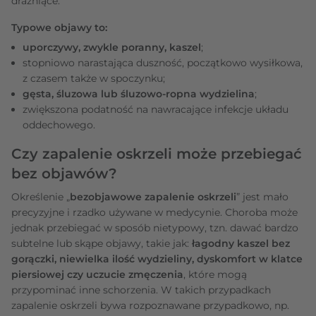
drażniące.
Typowe objawy to:
uporczywy, zwykle poranny, kaszel
;
stopniowo narastająca duszność, początkowo wysiłkowa,
z czasem także w spoczynku;
gęsta, śluzowa lub śluzowo-ropna wydzielina
;
zwiększona podatność na nawracające infekcje układu
oddechowego.
Czy zapalenie oskrzeli może przebiegać
bez objawów?
Określenie „
bezobjawowe zapalenie oskrzeli
” jest mało
precyzyjne i rzadko używane w medycynie. Choroba może
jednak przebiegać w sposób nietypowy, tzn. dawać bardzo
subtelne lub skąpe objawy, takie jak:
łagodny kaszel bez
gorączki, niewielka ilość wydzieliny, dyskomfort w klatce
piersiowej czy uczucie zmęczenia
, które mogą
przypominać inne schorzenia. W takich przypadkach
zapalenie oskrzeli bywa rozpoznawane przypadkowo, np.