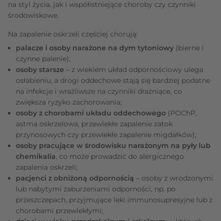
na styl życia, jak i współistniejące choroby czy czynniki
środowiskowe.
Na zapalenie oskrzeli częściej chorują:
palacze i osoby narażone na dym tytoniowy
(bierne i
czynne palenie);
osoby starsze
– z wiekiem układ odpornościowy ulega
osłabieniu, a drogi oddechowe stają się bardziej podatne
na infekcje i wrażliwsze na czynniki drażniące, co
zwiększa ryzyko zachorowania;
osoby z chorobami układu oddechowego
(POChP,
astma oskrzelowa, przewlekłe zapalenie zatok
przynosowych czy przewlekłe zapalenie migdałków);
osoby pracujące w środowisku narażonym na pyły lub
chemikalia
, co może prowadzić do alergicznego
zapalenia oskrzeli;
pacjenci z obniżoną odpornością
– osoby z wrodzonymi
lub nabytymi zaburzeniami odporności, np. po
przeszczepach, przyjmujące leki immunosupresyjne lub z
chorobami przewlekłymi;