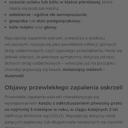
uczucie ucisku lub bólu w klatce piersiowej
, które
nasila się podczas kaszlu;
osłabienie
i
ogólne złe samopoczucie
;
gorączka
lub
stan podgorączkowy
;
bóle mięśni
oraz
głowy
.
Najczęściej zapalenie oskrzeli, zwłaszcza o podłożu
wirusowym, rozwija się jako powikłanie infekcji górnych
dróg oddechowych, czyli typowego przeziębienia. Może się
jednak zdarzyć, że pierwsze symptomy dotyczą od razu
dolnych dróg oddechowych – wówczas już na początku
choroby pojawiają się kaszel,
świszczący oddech
i
duszność
.
Objawy przewlekłego zapalenia oskrzeli
Przewlekłe zapalenie oskrzeli charakteryzuje się
występowaniem
kaszlu z odkrztuszaniem plwociny przez
co najmniej 3 miesiące w roku, w ciągu kolejnych 2 lat
(definicja kliniczna wg GOLD). Najczęściej dotyczy osób
palących papierosy lub długotrwale narażonych na czynniki