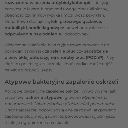
rozważeniu włączenia antybiotykoterapii
– decyzję
podejmuje lekarz, biorąc pod uwagę obraz kliniczny,
obecność czynników ryzyka i możliwość powikłań.
Dodatkowo stosuje się
leki przeciwgorączkowe,
mukolityki, środki łagodzące kaszel
oraz zaleca się
odpowiednie nawodnienie
i odpoczynek.
Nieleczone zakażenie bakteryjne może prowadzić do
powikłań, takich jak
zapalenie płuc
czy
zaostrzenie
przewlekłej obturacyjnej choroby płuc (POChP)
. Przy
ciężkim przebiegu zakażenia, choć rzadko, może dojść
nawet do rozwoju sepsy.
Atypowe bakteryjne zapalenie oskrzeli
Atypowe bakteryjne zapalenie oskrzeli wywoływane jest
przez tzw.
bakterie atypowe
, głównie
Mycoplasma
pneumoniae
i
Chlamydophila (Chlamydia) pneumoniae
.
Choć najczęściej odpowiadają one za rozwój atypowego
zapalenia płuc, mogą również powodować łagodniejsze
infekcje ograniczone do oskrzeli.