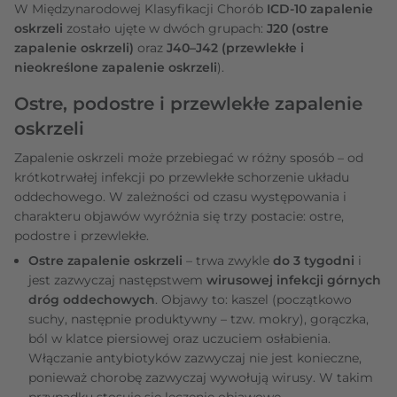
W Międzynarodowej Klasyfikacji Chorób
ICD-10 zapalenie
oskrzeli
zostało ujęte w dwóch grupach:
J20 (ostre
zapalenie oskrzeli)
oraz
J40–J42 (przewlekłe i
nieokreślone zapalenie oskrzeli
).
Ostre, podostre i przewlekłe zapalenie
oskrzeli
Zapalenie oskrzeli może przebiegać w różny sposób – od
krótkotrwałej infekcji po przewlekłe schorzenie układu
oddechowego. W zależności od czasu występowania i
charakteru objawów wyróżnia się trzy postacie: ostre,
podostre i przewlekłe.
Ostre zapalenie oskrzeli
– trwa zwykle
do 3 tygodni
i
jest zazwyczaj następstwem
wirusowej infekcji górnych
dróg oddechowych
. Objawy to: kaszel (początkowo
suchy, następnie produktywny – tzw. mokry), gorączka,
ból w klatce piersiowej oraz uczuciem osłabienia.
Włączanie antybiotyków zazwyczaj nie jest konieczne,
ponieważ chorobę zazwyczaj wywołują wirusy. W takim
przypadku stosuje się leczenie objawowe.