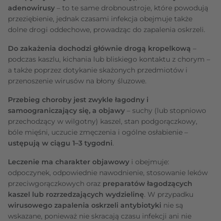
adenowirusy
– to te same drobnoustroje, które powodują
przeziębienie, jednak czasami infekcja obejmuje także
dolne drogi oddechowe, prowadząc do zapalenia oskrzeli.
Do zakażenia dochodzi głównie drogą kropelkową
–
podczas kaszlu, kichania lub bliskiego kontaktu z chorym –
a także poprzez dotykanie skażonych przedmiotów i
przenoszenie wirusów na błony śluzowe.
Przebieg choroby jest zwykle łagodny i
samoograniczający się, a objawy
–
suchy (lub stopniowo
przechodzący w wilgotny) kaszel, stan podgorączkowy,
bóle mięśni, uczucie zmęczenia i ogólne osłabienie –
ustępują w ciągu 1–3 tygodni
.
Leczenie ma charakter objawowy
i obejmuje:
odpoczynek, odpowiednie nawodnienie, stosowanie leków
przeciwgorączkowych oraz
preparatów łagodzących
kaszel lub rozrzedzających wydzielinę
. W przypadku
wirusowego zapalenia oskrzeli antybiotyki
nie są
wskazane, ponieważ nie skracają czasu infekcji ani nie