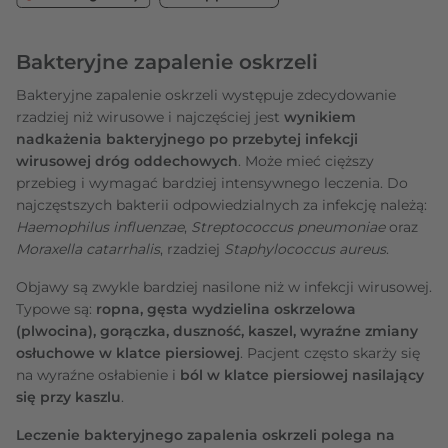
Bakteryjne zapalenie oskrzeli
Bakteryjne zapalenie oskrzeli występuje zdecydowanie
rzadziej niż wirusowe i najczęściej jest
wynikiem
nadkażenia bakteryjnego po przebytej infekcji
wirusowej dróg oddechowych
. Może mieć cięższy
przebieg i wymagać bardziej intensywnego leczenia. Do
najczęstszych bakterii odpowiedzialnych za infekcję należą:
Haemophilus influenzae
,
Streptococcus pneumoniae
oraz
Moraxella catarrhalis
, rzadziej
Staphylococcus aureus
.
Objawy są zwykle bardziej nasilone niż w infekcji wirusowej.
Typowe są:
ropna, gęsta wydzielina oskrzelowa
(plwocina), gorączka, duszność, kaszel, wyraźne zmiany
osłuchowe w klatce piersiowej
. Pacjent często skarży się
na wyraźne osłabienie i
ból w klatce piersiowej nasilający
się przy kaszlu
.
Leczenie bakteryjnego zapalenia oskrzeli polega na