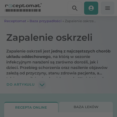
Przejdź do treści
Receptomat
»
Baza przypadłości
»
Zapalenie oskrzeli – objawy, przyczyny
Zapalenie oskrzeli
Zapalenie oskrzeli jest
jedną z najczęstszych chorób
układu oddechowego
, na którą w sezonie
infekcyjnym narażeni są zarówno dorośli, jak i
dzieci.
Przebieg schorzenia oraz nasilenie objawów
zależą od przyczyny, stanu zdrowia pacjenta, a
także czynników środowiskowych. W niektórych
przypadkach
zapalenie oskrzeli może przebiegać
DO ARTYKUŁU
łagodnie lub praktycznie bezobjawowo
.
BAZA LEKÓW
RECEPTA ONLINE