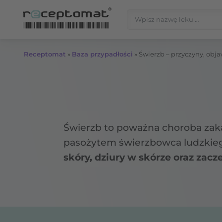
Przejdź do treści
Szukaj:
Receptomat
»
Baza przypadłości
»
Świerzb – przyczyny, obja
Świerzb to poważna choroba zakaźn
pasożytem świerzbowca ludzkiego
skóry, dziury w skórze oraz zacz
świerzbu.