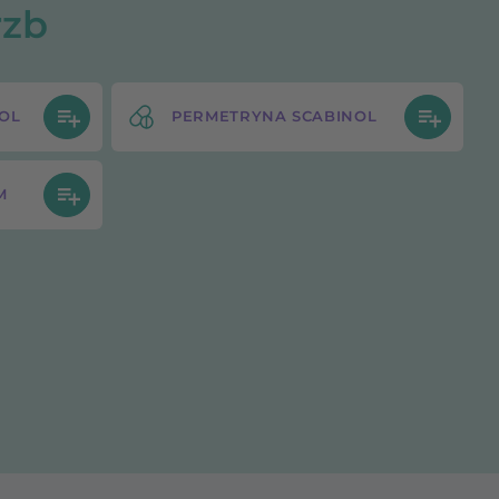
rzb
OL
PERMETRYNA SCABINOL
M