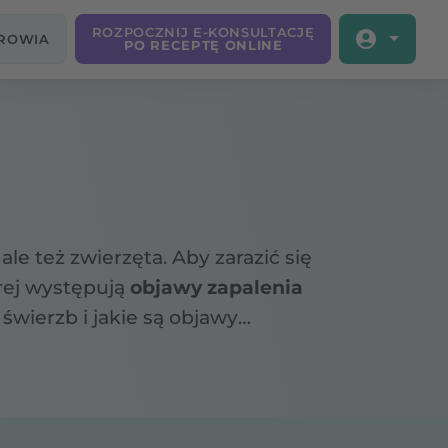
ROZPOCZNIJ E-KONSULTACJĘ
DROWIA
PO RECEPTĘ ONLINE
le też zwierzęta. Aby zarazić się
rej występują
objawy zapalenia
 świerzb i jakie są objawy