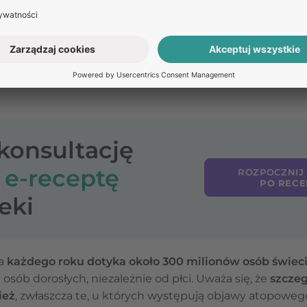
źną skóry wywołaną przez roztocza
, a dokładnie prze
rze człowieka i innych ssaków (np. świerzb u psa, świer
aktu z osobą zakażoną
. Ze względu na fakt, że
jest to c
są przedmioty codziennego użytku – roztocza preferują 
-konsultację
o
e-receptę
ROZPOCZNIJ
PO RECE
eki
ra
każdego roku dotyka około 300 milionów osób świec
i osób dorosłych, niezależnie od płci. Uważa się, że
szczeg
ież
, zwłaszcza te, u których występują objawy atopowego