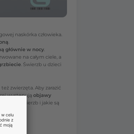
ogowej naskórka człowieka.
żoną
.
ną głównie w nocy
.
erwowane na całym ciele, a
grzbiecie
. Świerzb u dzieci
też zwierzęta. Aby zarazić
órej występują
objawy
erze się świerzb i jakie są