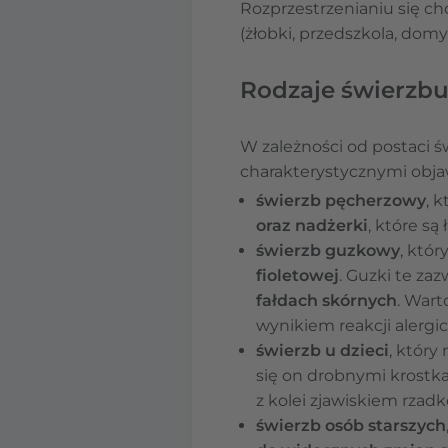
Rozprzestrzenianiu się cho
(żłobki, przedszkola, domy 
Rodzaje świerzb
W zależności od postaci ś
charakterystycznymi obja
świerzb pęcherzowy
, 
oraz nadżerki
, które są
świerzb
guzkowy
, któr
fioletowej
. Guzki te zaz
fałdach skórnych
. Wart
wynikiem reakcji alergi
świerzb u dzieci
, który
się on drobnymi krostk
z kolei zjawiskiem rzad
świerzb osób starszych