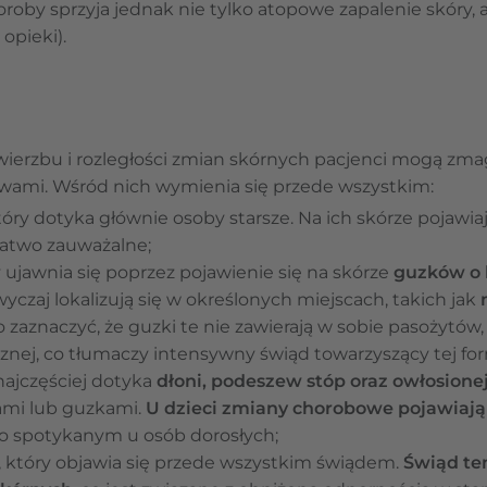
roby sprzyja jednak nie tylko atopowe zapalenie skóry, a
opieki).
u
wierzbu i rozległości zmian skórnych pacjenci mogą zma
wami. Wśród nich wymienia się przede wszystkim:
który dotyka głównie osoby starsze. Na ich skórze pojawia
 łatwo zauważalne;
y ujawnia się poprzez pojawienie się na skórze
guzków o 
wyczaj lokalizują się w określonych miejscach, takich jak
o zaznaczyć, że guzki te nie zawierają w sobie pasożytów,
cznej, co tłumaczy intensywny świąd towarzyszący tej fo
 najczęściej dotyka
dłoni, podeszew stóp oraz owłosione
ami lub guzkami.
U dzieci zmiany chorobowe pojawiają 
ko spotykanym u osób dorosłych;
, który objawia się przede wszystkim świądem.
Świąd ten