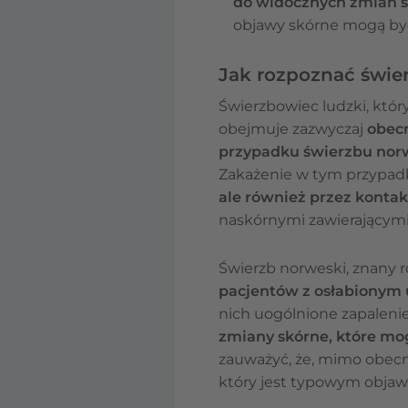
do widocznych zmian 
objawy skórne mogą by
Jak rozpoznać świe
Świerzbowiec ludzki, któ
obejmuje zazwyczaj
obecn
przypadku świerzbu norwe
Zakażenie w tym przypad
ale również przez konta
naskórnymi zawierającymi
Świerzb norweski, znany r
pacjentów z osłabiony
nich uogólnione zapalenie
zmiany skórne, które mo
zauważyć, że, mimo obecn
który jest typowym objaw