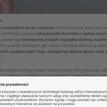
e:
ry wywołana przez roztocza
, które bytują w warstwie r
m dochodzi poprzez
bezpośredni kontakt z osobą zaka
u obejmują
intensywny świąd i wysypkę skórną, nasilo
wno u osób dorosłych, jak i dzieci. Zmiany skórne są obs
iach, podeszwach stóp, owłosionej skórze głowy oraz 
.
 zakaźna skóry, która może dotknąć nie tylko ludzi, ale 
 ludzkiego, konieczny jest kontakt z osobą chorą, u kt
w skórze oraz zaczerwienienie skóry
. Dowiedz się, skąd bi
est za choroba?