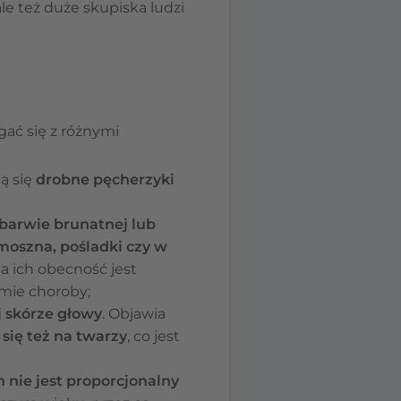
le też duże skupiska ludzi
gać się z różnymi
ją się
drobne pęcherzyki
barwie brunatnej lub
moszna, pośladki czy w
 a ich obecność jest
rmie choroby;
j skórze głowy
. Objawia
się też na twarzy
, co jest
 nie jest proporcjonalny