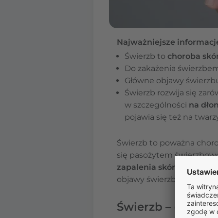
Najważniejsze informacj
Świerzb to
choroba skó
Do zakażenia świerzbe
Główne objawy świerzb
Świerzb rozwija się zaró
w szczególności
na dłon
pojawia się też na twarzy
Świerzb to poważna choroba
się pasożytem świerzbowca
zapalenia skóry, dziury 
objawy świerzbu.
Świerzb – co to j