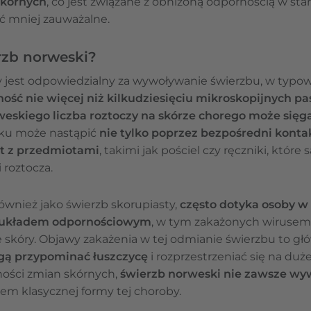
skórnych
, co jest związane z obniżoną odpornością w sta
ć mniej zauważalne.
rzb norweski?
ry jest odpowiedzialny za wywoływanie świerzbu, w typo
ość nie więcej niż kilkudziesięciu mikroskopijnych p
skiego liczba roztoczy na skórze chorego może sięga
ku może nastąpić
nie tylko poprzez bezpośredni konta
kt z przedmiotami
, takimi jak pościel czy ręczniki, któr
 roztocza.
ównież jako świerzb skorupiasty,
często dotyka osoby w
m układem odpornościowym
, w tym zakażonych wirusem
 skóry. Objawy zakażenia w tej odmianie świerzbu to g
gą przypominać łuszczycę
i rozprzestrzeniać się na duże
ości zmian skórnych,
świerzb norweski nie zawsze wyw
em klasycznej formy tej choroby.