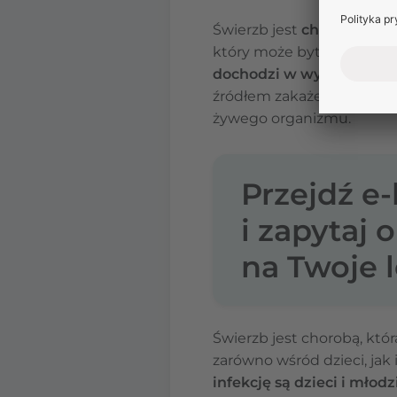
Świerzb jest
chorobą zaka
który może bytować na skó
dochodzi w wyniku kont
źródłem zakażenia rzadko 
żywego organizmu.
Przejdź e
i zapytaj 
na Twoje l
Świerzb jest chorobą, któ
zarówno wśród dzieci, jak 
infekcję są dzieci i młodz