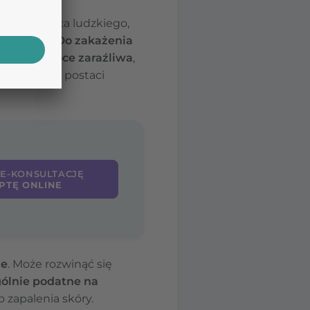
z świerzbowca ludzkiego,
zb u kota).
Do zakażenia
horoba wysoce zaraźliwa
,
żywiciela w postaci
 E-KONSULTACJĘ
PTĘ ONLINE
ie
. Może rozwinąć się
ólnie podatne na
 zapalenia skóry.