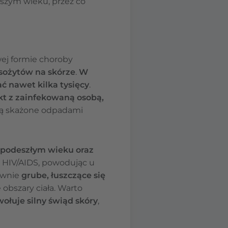
rszym wieku, przez co
wej formie choroby
asożytów na skórze
.
W
ć nawet kilka tysięcy
.
kt z zainfekowaną osobą,
e są skażone odpadami
 podeszłym wieku oraz
 HIV/AIDS, powodując u
łównie
grube, łuszczące się
 obszary ciała. Warto
ołuje silny świąd skóry
,