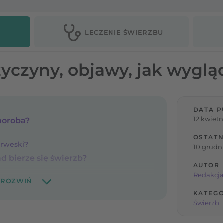
LECZENIE ŚWIERZBU
zyczyny, objawy, jak wyglą
DATA P
12 kwietn
choroba?
OSTATN
orweski?
10 grudni
d bierze się świerzb?
AUTOR
Redakcja
KATEGO
Świerzb