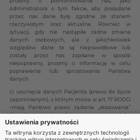
prosimy o poinformowanie nas, jako
Administratora o tym fakcie, aby posiadane
przez nas dane były zgodne ze stanem
rzeczywistym oraz aktualne. Również w
sytuacji, gdy nie nastąpiła żadna zmiana
danych osobowych, ale z jakichkolwiek
względów dane te są nieprawidłowe lub
zostały przez nas zapisane w sposób
niepoprawny, prosimy o informację w celu
poprawienia lub sprostowania Państwa
danych.
c) usunięcia danych Pacjenta (prawo do bycia
zapomnianym), o którym mowa w art. 17 RODO
–mają Państwo prawo żądania „skasowania”
danych posiadanych przez nas, jako
Administratora oraz prawo do wystąpienia do
nas, jako Administratora, abyśmy
poinformowali innych administratorów, którym