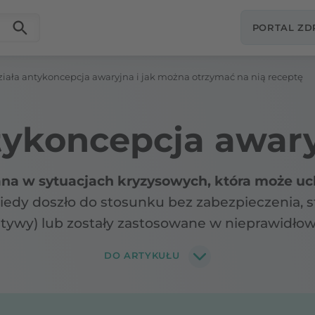
PORTAL Z
działa antykoncepcja awaryjna i jak można otrzymać na nią receptę
ykoncepcja awar
wana w sytuacjach kryzysowych, która może uc
 kiedy doszło do stosunku bez zabezpieczenia
atywy) lub zostały zastosowane w nieprawidło
nych, odklejenie się plastra, nieprawidłowe 
DO ARTYKUŁU
po" nie stanowi alternatywy dla tradycyjnyc
y, tabletki czy wkładki wewnątrzmaciczne. Pow
e uchronić przed niechcianą ciążą.