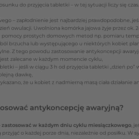
unku do przyjęcia tabletki – w tej sytuacji liczy się czas
ego – zapłodnienie jest najbardziej prawdopodobne, jeśl
dzień owulacji. Uwolniona komórka jajowa żyje przez ok. 
y pomocy prostych domowych metod np. pomiaru temper
ól brzucha lub występującego u niektórych kobiet plami
ylne. Z tego powodu zastosowanie antykoncepcji awary
jest zalecane w każdym momencie cyklu,
letki – jeśli w ciągu 3 h od przyjęcia tabletki „dzień po”
kolejną dawkę,
ykazano, że u kobiet z nadmierną masą ciała działanie a
tosować antykoncepcję awaryjną?
o zastosować w każdym dniu cyklu miesiączkowego
, j
ą przyjąć o każdej porze dnia, niezależnie od posiłku. W s