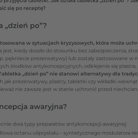
rzyjęcia tabletki. Jak działa tabletka „dzień po”? Jak
ić się po receptę?
ka „dzień po”?
 stosowana w sytuacjach kryzysowych, która może uchr
a jest, kiedy doszło do stosunku bez zabezpieczenia, s
np. pękniecie prezerwatywy) lub zostały zastosowane w 
ych środków antykoncepcyjnych, odklejenie się plastra,
abletka „dzień po” nie stanowi alternatywy dla trady
ich jak prezerwatywy, plastry, tabletki czy wkładki wewn
eważ nie zawsze jest w stanie uchronić przed niechcianą
oncepcja awaryjna?
cnie dwa typy preparatów antykoncepcji awaryjnej:
lowa octanu uliprystalu – syntetycznego modulatora re