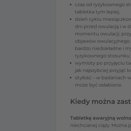
czas od ryzykownego stos
tabletka tym lepiej,
dzień cyklu miesiączkow
dni przed owulacją i w 
momentu owulacji, prz
objawów owulacyjnego b
bardzo niedokładne i m
ryzykownego stosunku 
wymioty po przyjęciu tab
jak najszybciej przyjąć 
otyłość – w badaniach w
może być osłabione.
Kiedy można zas
Tabletkę awaryjną woln
niechcianej ciąży. Można j