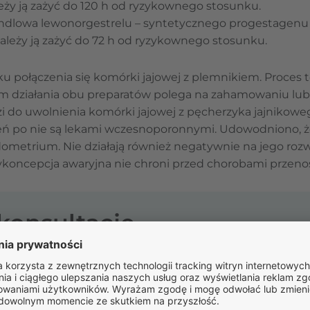
ży ją zażyć do 120 h od ryzykownego stosunku.
ndlowa lewonorgestrelu – syntetycznego progestagenu 
leży ją zażyć do 72 h od ryzykownego stosunku.
u połączenia się komórki jajowej z plemnikiem. Proces 
 działania obu preparatów polega na zahamowaniu lub 
 do uwolnienia komórki jajowej z pęcherzyka jajnikowego
zień po nie są lekami wczesnoporonnymi. Udowodniono, ż
ometrium. Nie działają również negatywnie na jego rozwój
koncepcja awaryjna nie chroni przed chorobami przeno
-konsultację
o
e-receptę
ROZPOCZNIJ
PO RECE
eki