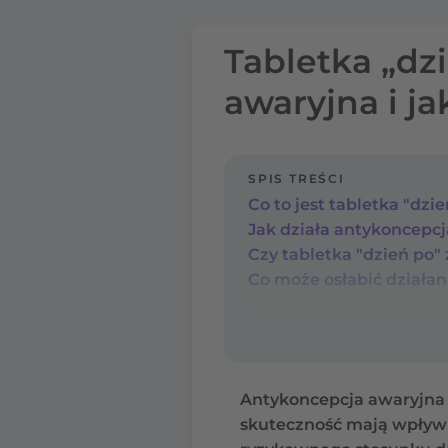
Tabletka „dzi
awaryjna i j
SPIS TREŚCI
Co to jest tabletka "dzi
Jak działa antykoncepc
Co może osłabić działani
Antykoncepcja awaryjna 
skuteczność mają wpływ t