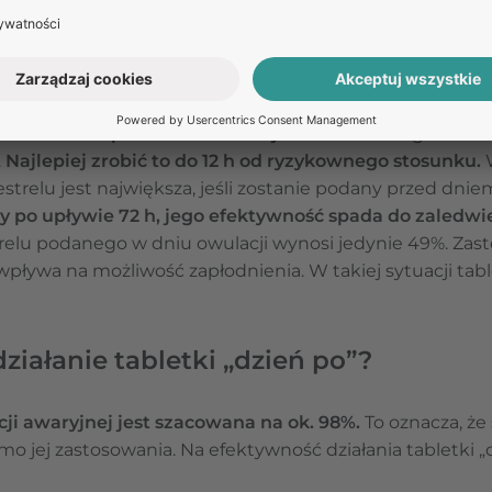
ń po” zadziała, jeśli zostanie przyjęta
owanie antykoncepcji awaryjnej, należy mieć na uwadz
owaniu lub opóźnieniu owulacji.
Właśnie dlatego tak wa
.
Najlepiej zrobić to do 12 h od ryzykownego stosunku.
trelu jest największa, jeśli zostanie podany przed dnie
ty po upływie 72 h, jego efektywność spada do zaledwi
elu podanego w dniu owulacji wynosi jedynie 49%. Zas
wpływa na możliwość zapłodnienia. W takiej sytuacji tabl
ziałanie tabletki „dzień po”?
ji awaryjnej jest szacowana na ok. 98%.
To oznacza, że
mo jej zastosowania. Na efektywność działania tabletki „