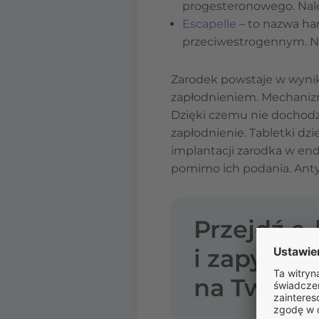
progesteronowego. Nale
Escapelle
– to nazwa ha
przeciwestrogennym. Na
Zarodek powstaje w wynik
zapłodnieniem. Mechanizm
Dzięki czemu nie dochodzi
zapłodnienie. Tabletki d
implantacji zarodka w end
pomimo ich podania. Anty
Przejdź e
i zapytaj 
na Twoje l