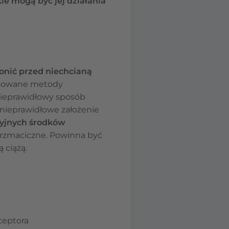
ie mogą być jej działania
onić przed niechcianą
tosowane metody
nieprawidłowy sposób
 nieprawidłowe założenie
cyjnych środków
ątrzmaciczne. Powinna być
 ciążą.
ceptora