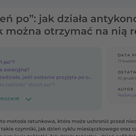
eń po”: jak działa antykon
ak można otrzymać na nią 
DATA P
17 kwietn
eń po"?
ja awaryjna?
OSTATN
Czy tabletka "dzień po" zadziała, jeśli zostanie przyjęta po owulacji?
10 grudni
e tabletki "dzień po"?
AUTOR
Redakcja
to metoda ratunkowa, która może uchronić przed niech
akie czynniki, jak dzień cyklu miesiączkowego oraz cz