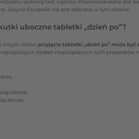
reparatu wykonaj test ciążowy. Przeciwwskazane jest ka
ne. Zażycie Escapelle nie jest zalecane w tym okresie.
kutki uboczne tabletki „dzień po”?
u innych leków,
przyjęcie tabletki „dzień po” może by
najczęstszych działań niepożądanych tych preparatów n
ania,
esiączkowe,
iączkowe,