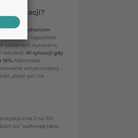
 po owulacji?
e, że jej mechanizm
żne jest jak najszybsze
W badaniach wykazano,
m owulacji
. W sytuacji gdy
e 16%.
Natomiast
tosowanie antykoncepcji
etki „dzień po” nie
 statystycznie 2 na 100
dzień po” wpływają takie