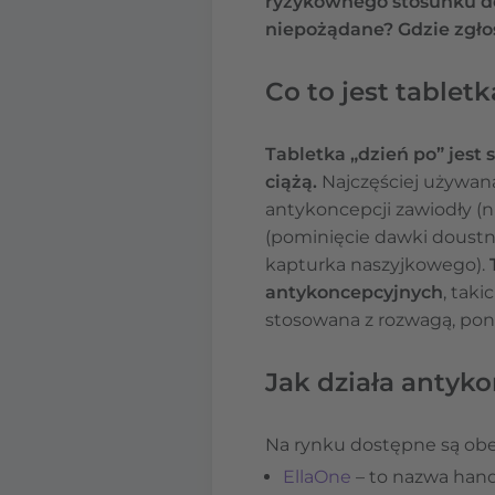
ryzykownego stosunku do p
niepożądane? Gdzie zgłos
Co to jest tablet
Tabletka „dzień po” jest
ciążą.
Najczęściej używan
antykoncepcji zawiodły (
(pominięcie dawki doustn
kapturka naszyjkowego).
T
antykoncepcyjnych
, tak
stosowana z rozwagą, poni
Jak działa antyk
Na rynku dostępne są obe
EllaOne
– to nazwa hand