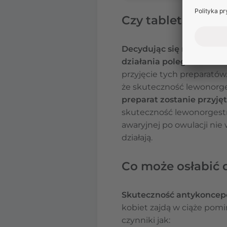
Czy tabletka „dzie
Decydując się na zastos
działania polega na blok
przyjęcie tych preparatów
że skuteczność lewonorges
preparat zostanie przyję
skuteczność lewonorgestr
awaryjnej po owulacji nie 
działają.
Co może osłabić d
Skuteczność antykoncepc
kobiet zajdą w ciąże pomi
czynniki jak: