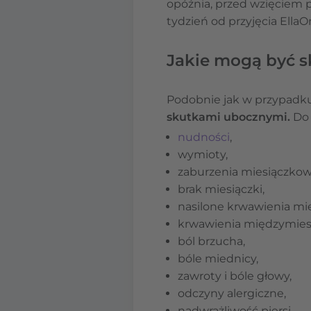
opóźnia, przed wzięciem p
tydzień od przyjęcia EllaO
Jakie mogą być s
Podobnie jak w przypadk
skutkami ubocznymi.
Do 
nudności
,
wymioty,
zaburzenia miesiączkow
brak miesiączki,
nasilone krwawienia mi
krwawienia międzymies
ból brzucha,
bóle miednicy,
zawroty i bóle głowy,
odczyny alergiczne,
nadwrażliwość piersi.