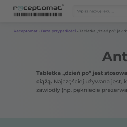
Przejdź do treści
Szukaj:
Receptomat
»
Baza przypadłości
»
Tabletka „dzień po”: jak 
Ant
Tabletka „dzień po” jest stoso
ciążą.
Najczęściej używana jest,
zawiodły (np. pękniecie prezerw
doustnych środków antykoncepcyj
naszyjkowego).
Tabletka "dzień 
takich jak prezerwatywy, plastr
ponieważ nie zawsze jest w stani