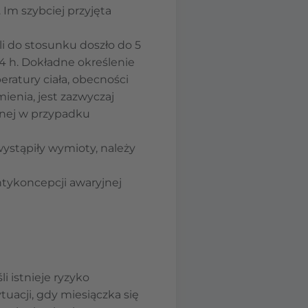
. Im szybciej przyjęta
i do stosunku doszło do 5
24 h. Dokładne określenie
atury ciała, obecności
enia, jest zazwyczaj
jnej w przypadku
 wystąpiły wymioty, należy
ntykoncepcji awaryjnej
eśli istnieje ryzyko
ytuacji, gdy miesiączka się