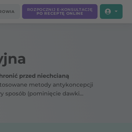
ROZPOCZNIJ E-KONSULTACJĘ
DROWIA
PO RECEPTĘ ONLINE
yjna
hronić przed niechcianą
, stosowane metody antykoncepcji
wy sposób (pominięcie dawki
założenie kapturka
h środków antykoncepcyjnych
,
inna być stosowana z rozwagą,