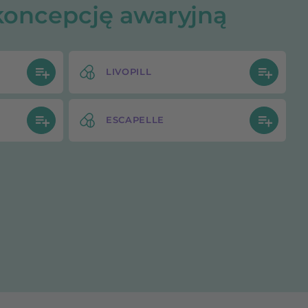
koncepcję awaryjną
LIVOPILL
ESCAPELLE