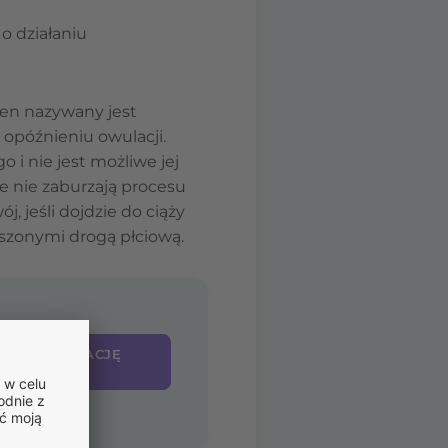
o działaniu
ten nazywany jest
opóźnieniu owulacji.
 i nie jest możliwe jej
e nie zaburzają procesu
, jeśli dojdzie do ciąży
szonymi drogą płciową.
 E-KONSULTACJĘ
PTĘ ONLINE