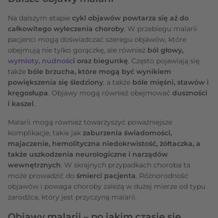
Na dalszym etapie
cykl objawów powtarza się aż do
całkowitego wyleczenia choroby
. W przebiegu malarii
pacjenci mogą doświadczać szeregu objawów, które
obejmują nie tylko gorączkę, ale również
ból głowy,
wymioty, nudnośc
i oraz biegunkę
. Często pojawiają się
także
bóle brzucha, które mogą być wynikiem
powiększenia się śledziony
, a także
bóle mięśni, stawów i
kręgosłupa
. Objawy mogą również obejmować
duszności
i kaszel
.
Malarii mogą również towarzyszyć poważniejsze
komplikacje, takie jak
zaburzenia świadomości,
majaczenie, hemolityczna niedokrwistość, żółtaczka, a
także uszkodzenia neurologiczne i narządów
wewnętrznych
. W skrajnych przypadkach choroba ta
może prowadzić do
śmierci pacjenta
. Różnorodność
objawów i powaga choroby zależą w dużej mierze od typu
zarodźca, który jest przyczyną malarii.
Objawy malarii – po jakim czasie się