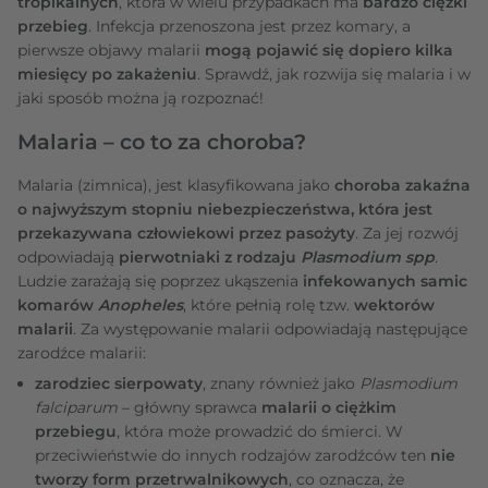
tropikalnych
, która w wielu przypadkach ma
bardzo ciężki
przebieg
. Infekcja przenoszona jest przez komary, a
pierwsze objawy malarii
mogą pojawić się dopiero kilka
miesięcy po zakażeniu
. Sprawdź, jak rozwija się malaria i w
jaki sposób można ją rozpoznać!
Malaria – co to za choroba?
Malaria (zimnica), jest klasyfikowana jako
choroba zakaźna
o najwyższym stopniu niebezpieczeństwa, która jest
przekazywana człowiekowi przez pasożyty
. Za jej rozwój
odpowiadają
pierwotniaki z rodzaju
Plasmodium spp
.
Ludzie zarażają się poprzez ukąszenia
infekowanych samic
komarów
Anopheles
, które pełnią rolę tzw.
wektorów
malarii
. Za występowanie malarii odpowiadają następujące
zarodźce malarii:
zarodziec sierpowaty
, znany również jako
Plasmodium
falciparum
– główny sprawca
malarii o ciężkim
przebiegu
, która może prowadzić do śmierci. W
przeciwieństwie do innych rodzajów zarodźców ten
nie
tworzy form przetrwalnikowych
, co oznacza, że