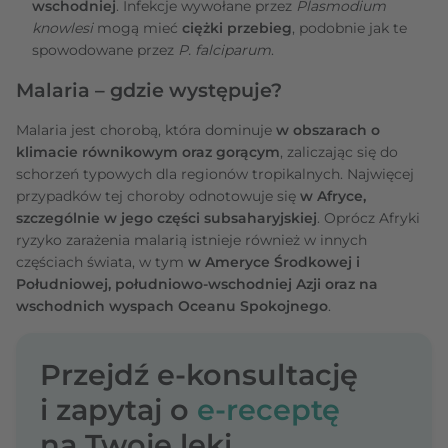
wschodniej
. Infekcje wywołane przez
Plasmodium
knowlesi
mogą mieć
ciężki przebieg
, podobnie jak te
spowodowane przez
P. falciparum
.
Malaria – gdzie występuje?
Malaria jest chorobą, która dominuje
w obszarach o
klimacie równikowym oraz gorącym
, zaliczając się do
schorzeń typowych dla regionów tropikalnych. Najwięcej
przypadków tej choroby odnotowuje się
w Afryce,
szczególnie w jego części subsaharyjskiej
. Oprócz Afryki
ryzyko zarażenia malarią istnieje również w innych
częściach świata, w tym
w Ameryce Środkowej i
Południowej, południowo-wschodniej Azji oraz na
wschodnich wyspach Oceanu Spokojnego
.
Przejdź e-konsultację
i zapytaj o
e-receptę
na Twoje leki