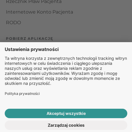
Rzecznik Praw Pacjenta
Internetowe Konto Pacjenta
RODO
POBIERZ APLIKACJĘ
Organizator udzielania świadczeń telemedycznych jest
podmiotem leczniczym w rozumieniu ustawy z dnia 15
kwietnia 2011 roku o działalności leczniczej, wpisanym do
rejestru podmiotów wykonujących działalność leczniczą pod
numerem: 000000229172.
© 2025 Rapiomed Group Sp. z o.o.
Baza Leków
Baza
przypadłości
ROZPOCZNIJ E-KONSULTACJĘ
PO RECEPTĘ ONLINE