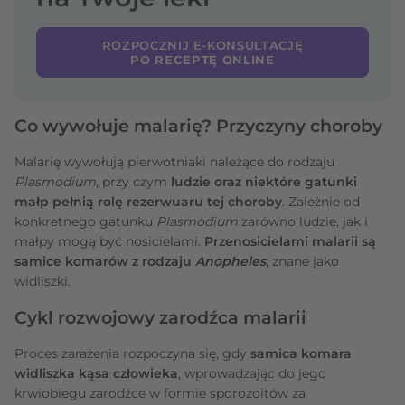
ROZPOCZNIJ E-KONSULTACJĘ
PO RECEPTĘ ONLINE
Co wywołuje malarię? Przyczyny choroby
Malarię wywołują pierwotniaki należące do rodzaju
Plasmodium
, przy czym
ludzie oraz niektóre gatunki
małp pełnią rolę rezerwuaru tej choroby
. Zależnie od
konkretnego gatunku
Plasmodium
zarówno ludzie, jak i
małpy mogą być nosicielami.
Przenosicielami malarii są
samice komarów z rodzaju
Anopheles
, znane jako
widliszki.
Cykl rozwojowy zarodźca malarii
Proces zarażenia rozpoczyna się, gdy
samica komara
widliszka kąsa człowieka
, wprowadzając do jego
krwiobiegu zarodźce w formie sporozoitów za