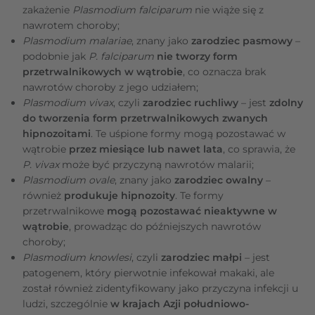
zakażenie
Plasmodium falciparum
nie wiąże się z
nawrotem choroby;
Plasmodium malariae
, znany jako
zarodziec pasmowy
–
podobnie jak
P. falciparum
nie tworzy form
przetrwalnikowych w wątrobie
, co oznacza brak
nawrotów choroby z jego udziałem;
Plasmodium vivax
, czyli
zarodziec ruchliwy
– jest
zdolny
do tworzenia form przetrwalnikowych zwanych
hipnozoitami
. Te uśpione formy mogą pozostawać w
wątrobie
przez miesiące lub nawet lata
, co sprawia, że
P. vivax
może być przyczyną nawrotów malarii;
Plasmodium ovale
, znany jako
zarodziec owalny
–
również
produkuje hipnozoity
. Te formy
przetrwalnikowe
mogą pozostawać nieaktywne w
wątrobie
, prowadząc do późniejszych nawrotów
choroby;
Plasmodium knowlesi
, czyli
zarodziec małpi
– jest
patogenem, który pierwotnie infekował makaki, ale
został również zidentyfikowany jako przyczyna infekcji u
ludzi, szczególnie
w krajach Azji południowo-