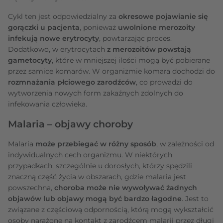
Cykl ten jest odpowiedzialny za
okresowe pojawianie się
gorączki u pacjenta
, ponieważ
uwolnione merozoity
infekują nowe erytrocyty
, powtarzając proces.
Dodatkowo, w erytrocytach
z merozoitów powstają
gametocyty
, które w mniejszej ilości mogą być pobierane
przez samice komarów. W organizmie komara dochodzi do
rozmnażania płciowego zarodźców
, co prowadzi do
wytworzenia nowych form zakaźnych zdolnych do
infekowania człowieka.
Malaria – objawy choroby
Malaria
może przebiegać w różny sposób
, w zależności od
indywidualnych cech organizmu. W niektórych
przypadkach, szczególnie u dorosłych, którzy spędzili
znaczną część życia w obszarach, gdzie malaria jest
powszechna,
choroba może nie wywoływać żadnych
objawów lub objawy mogą być bardzo łagodne
. Jest to
związane z częściową odpornością, którą mogą wykształcić
osoby narażone na kontakt z zarodźcem malarii przez długi