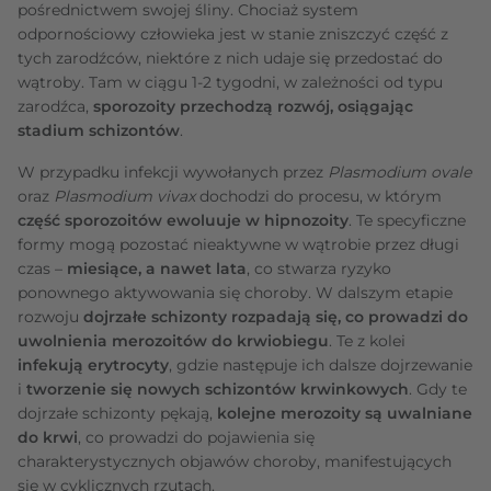
pośrednictwem swojej śliny. Chociaż system
odpornościowy człowieka jest w stanie zniszczyć część z
tych zarodźców, niektóre z nich udaje się przedostać do
wątroby. Tam w ciągu 1-2 tygodni, w zależności od typu
zarodźca,
sporozoity przechodzą rozwój, osiągając
stadium schizontów
.
W przypadku infekcji wywołanych przez
Plasmodium ovale
oraz
Plasmodium vivax
dochodzi do procesu, w którym
część sporozoitów ewoluuje w hipnozoity
. Te specyficzne
formy mogą pozostać nieaktywne w wątrobie przez długi
czas –
miesiące, a nawet lata
, co stwarza ryzyko
ponownego aktywowania się choroby. W dalszym etapie
rozwoju
dojrzałe schizonty rozpadają się, co prowadzi do
uwolnienia merozoitów do krwiobiegu
. Te z kolei
infekują erytrocyty
, gdzie następuje ich dalsze dojrzewanie
i
tworzenie się nowych schizontów krwinkowych
. Gdy te
dojrzałe schizonty pękają,
kolejne merozoity są uwalniane
do krwi
, co prowadzi do pojawienia się
charakterystycznych objawów choroby, manifestujących
się w cyklicznych rzutach.