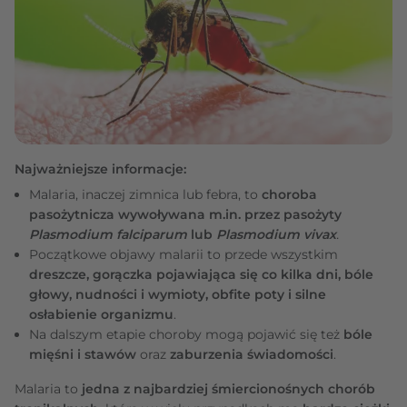
Najważniejsze informacje:
Malaria, inaczej zimnica lub febra, to
choroba
pasożytnicza wywoływana m.in. przez pasożyty
Plasmodium falciparum
lub
Plasmodium vivax
.
Początkowe objawy malarii to przede wszystkim
dreszcze, gorączka pojawiająca się co kilka dni, bóle
głowy, nudności i wymioty, obfite poty i silne
osłabienie organizmu
.
Na dalszym etapie choroby mogą pojawić się też
bóle
mięśni i stawów
oraz
zaburzenia świadomości
.
Malaria to
jedna z najbardziej śmiercionośnych chorób