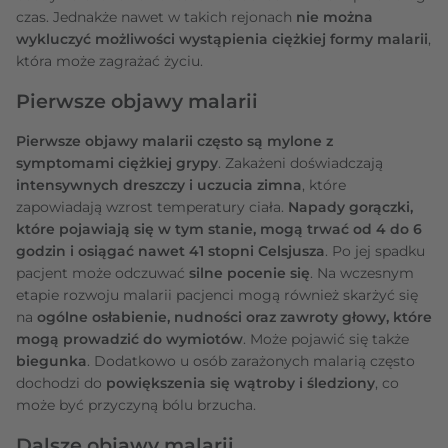
czas. Jednakże nawet w takich rejonach
nie można
wykluczyć możliwości wystąpienia ciężkiej formy malarii
,
która może zagrażać życiu.
Pierwsze objawy malarii
Pierwsze objawy malarii często są mylone z
symptomami ciężkiej grypy
. Zakażeni doświadczają
intensywnych dreszczy i uczucia zimna
, które
zapowiadają wzrost temperatury ciała.
Napady gorączki,
które pojawiają się w tym stanie, mogą trwać od 4 do 6
godzin i osiągać nawet 41 stopni Celsjusza
. Po jej spadku
pacjent może odczuwać
silne pocenie się
. Na wczesnym
etapie rozwoju malarii pacjenci mogą również skarżyć się
na
ogólne osłabienie, nudności oraz zawroty głowy, które
mogą prowadzić do wymiotów
. Może pojawić się także
biegunka
. Dodatkowo u osób zarażonych malarią często
dochodzi do
powiększenia się wątroby i śledziony
, co
może być przyczyną bólu brzucha.
Dalsze objawy malarii