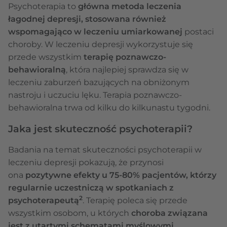
Psychoterapia to
główna metoda leczenia
łagodnej depresji, stosowana również
wspomagająco w leczeniu umiarkowanej
postaci
choroby. W leczeniu depresji wykorzystuje się
przede wszystkim
terapię poznawczo-
behawioralną
, która najlepiej sprawdza się w
leczeniu zaburzeń bazujących na obniżonym
nastroju i uczuciu lęku. Terapia poznawczo-
behawioralna trwa od kilku do kilkunastu tygodni.
Jaka jest skuteczność psychoterapii?
Badania na temat skuteczności psychoterapii w
leczeniu depresji pokazują, że przynosi
ona
pozytywne efekty u 75-80% pacjentów, którzy
regularnie uczestniczą w spotkaniach z
2
psychoterapeutą
. Terapię poleca się przede
wszystkim osobom, u których
choroba związana
jest z utartymi schematami myślowymi
,