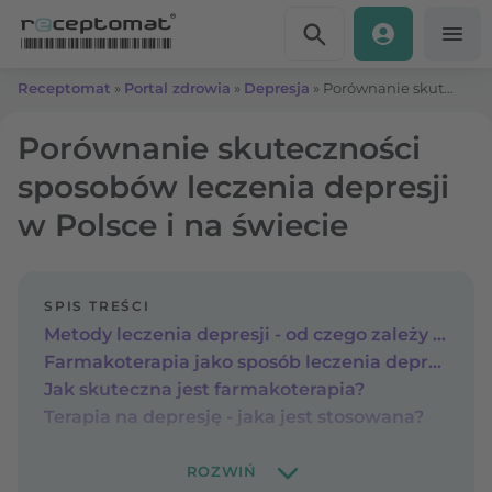
Przejdź do treści
Receptomat
»
Portal zdrowia
»
Depresja
»
Porównanie skuteczności sposobów leczenia depresji w Polsce i na świecie
Porównanie skuteczności
sposobów leczenia depresji
w Polsce i na świecie
SPIS TREŚCI
Metody leczenia depresji - od czego zależy wybór lekarza?
Farmakoterapia jako sposób leczenia depresji - co warto o niej wiedzieć?
Jak skuteczna jest farmakoterapia?
Terapia na depresję - jaka jest stosowana?