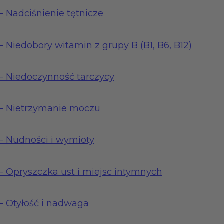
-
Nadciśnienie tętnicze
-
Niedobory witamin z grupy B (B1, B6, B12)
-
Niedoczynność tarczycy
-
Nietrzymanie moczu
-
Nudności i wymioty
-
Opryszczka ust i miejsc intymnych
-
Otyłość i nadwaga