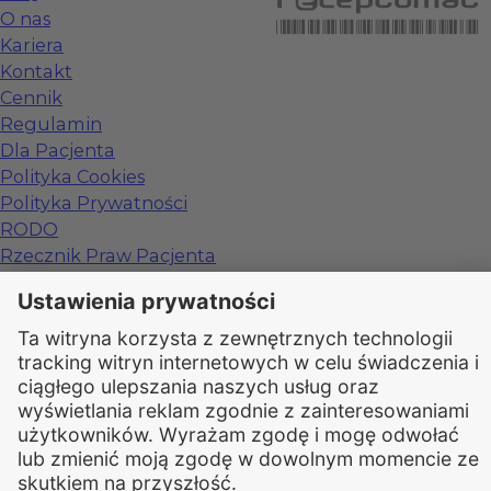
O nas
Kariera
Kontakt
Cennik
Regulamin
Dla Pacjenta
Polityka Cookies
Polityka Prywatności
RODO
Rzecznik Praw Pacjenta
Internetowe Konto Pacjenta
Organizator udzielania świadczeń telemedycznych
jest podmiote
leczniczym
w rozumieniu ustawy z dnia 15 kwietnia 2011 roku
o działalności leczniczej, wpisanym do rejestru podmiotów wykonujących
działalność leczniczą pod numerem: 000000229172.
© 2026
Rapiomed
Group Sp. z o.o.
●