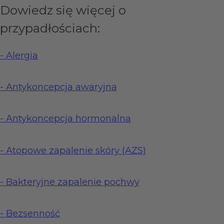
Dowiedz się więcej o
przypadłościach:
-
Alergia
-
Antykoncepcja awaryjna
-
Antykoncepcja hormonalna
-
Atopowe zapalenie skóry (AZS)
-
Bakteryjne zapalenie pochwy
-
Bezsenność