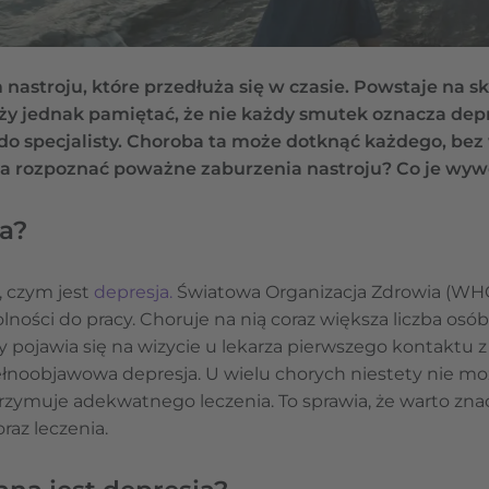
 nastroju, które przedłuża się w czasie. Powstaje na 
ży jednak pamiętać, że nie każdy smutek oznacza depr
do specjalisty. Choroba ta może dotknąć każdego, bez
na rozpoznać poważne zaburzenia nastroju? Co je wyw
ja?
, czym jest
depresja.
Światowa Organizacja Zdrowia (WHO)
ości do pracy. Choruje na nią coraz większa liczba osób,
ry pojawia się na wizycie u lekarza pierwszego kontakt
noobjawowa depresja. U wielu chorych niestety nie moż
rzymuje adekwatnego leczenia. To sprawia, że warto znać
raz leczenia.