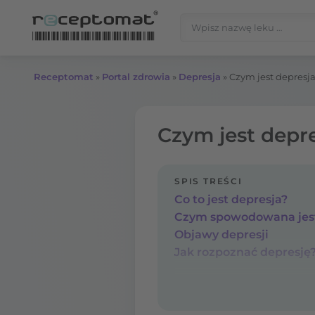
Przejdź do treści
Szukaj:
Receptomat
»
Portal zdrowia
»
Depresja
»
Czym jest depresja
Czym jest depre
SPIS TREŚCI
Co to jest depresja?
Czym spowodowana jest
Objawy depresji
Jak rozpoznać depresję?