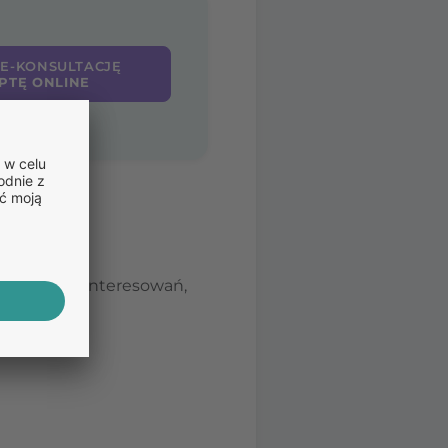
 E-KONSULTACJĘ
PTĘ ONLINE
chkolwiek zainteresowań,