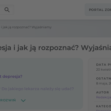
PORTAL Z
 i jak ją rozpoznać? Wyjaśniamy
sja i jak ją rozpoznać? Wyjaśn
DATA P
20 kwietn
 depresja?
OSTATN
8 maja, 
 Do jakiego lekarza należy się udać?
AUTOR
Redakcja
KATEGO
Depresja