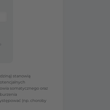
e
dziną) stanowią
potencjalnych
rowia somatycznego oraz
aburzenia
występować (np. choroby