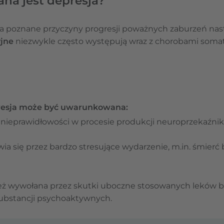
a jest depresja?
ńca poznane przyczyny progresji poważnych zaburzeń na
jne
niezwykle często występują wraz z chorobami somaty
presja może być uwarunkowana:
 nieprawidłowości w procesie produkcji neuroprzekaźnikó
a się przez bardzo stresujące wydarzenie, m.in. śmierć b
ż wywołana przez skutki uboczne stosowanych leków bą
substancji psychoaktywnych.