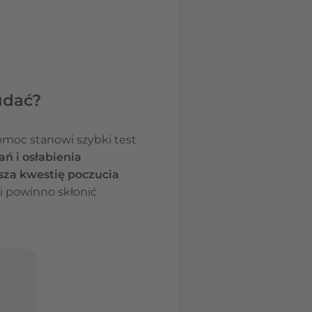
udać?
pomoc stanowi szybki test
ń i osłabienia
sza kwestię poczucia
i powinno skłonić