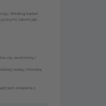
stroju. Według badań
cznymi, takimi jak:
w, np. serotoniny i
liskiej osoby, choroba,
dź jest związana z