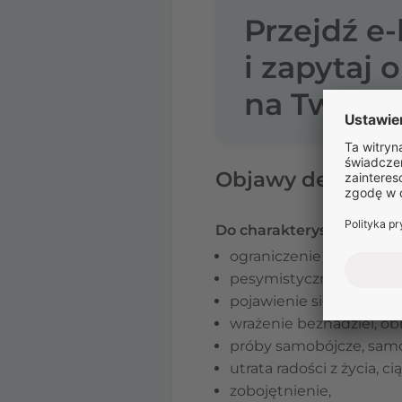
Przejdź e
i zapytaj 
na Twoje l
Objawy depresji
Do charakterystycznych
ograniczenie aktywności
pesymistyczne myśleni
pojawienie się lęków ora
wrażenie beznadziei, ob
próby samobójcze, sam
utrata radości z życia,
zobojętnienie,