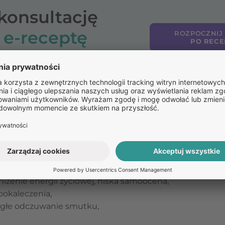
-konsultację
o
e-receptę
ROZPOCZNIJ
PO RECE
eki
 symptomów wskazujących depresję należą:
 życiowych, kontaktu z przyjaciółmi i rodziną, brak jaki
e,
z nerwicy,
niżenie energii życiowej, niska samoocena,
ookaleczenia,
 ciągłe odczuwanie smutku,