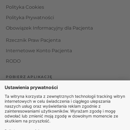
Polityka Cookies
Polityka Prywatności
Obowiązek Informacyjny dla Pacjenta
Rzecznik Praw Pacjenta
Internetowe Konto Pacjenta
RODO
POBIERZ APLIKACJĘ
Organizator udzielania świadczeń telemedycznych jest
podmiotem leczniczym w rozumieniu ustawy z dnia 15
kwietnia 2011 roku o działalności leczniczej, wpisanym do
rejestru podmiotów wykonujących działalność leczniczą pod
numerem: 000000229172.