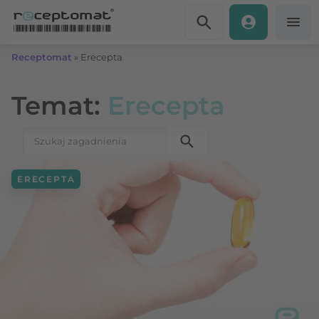
Przejdź do treści
Receptomat
»
Erecepta
Temat:
Erecepta
Szukaj:
ERECEPTA