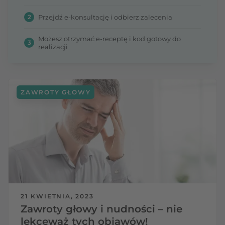
2
Przejdź e-konsultację i odbierz zalecenia
Możesz otrzymać e-receptę i kod gotowy do
3
realizacji
ZAWROTY GŁOWY
21 KWIETNIA, 2023
Zawroty głowy i nudności – nie
lekceważ tych objawów!