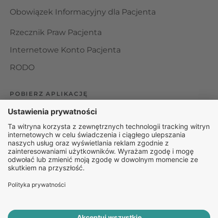
Obowiązek Informacyjny dla Pacjenta
Rzecznik Praw Pacjenta
Internetowe Konto Pacjenta
RODO
POBIERZ APLIKACJĘ
Organizator udzielania świadczeń telemedycznych jest
podmiotem leczniczym w rozumieniu ustawy z dnia 15
kwietnia 2011 roku o działalności leczniczej, wpisanym do
rejestru podmiotów wykonujących działalność leczniczą pod
numerem: 000000229172.
© 2025 Rapiomed Group Sp. z o.o.
Baza Leków
Baza
przypadłości