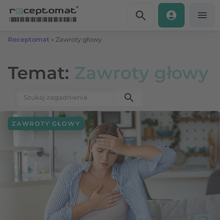
Przejdź do treści
Receptomat
»
Zawroty głowy
Temat:
Zawroty głowy
Szukaj:
ZAWROTY GŁOWY