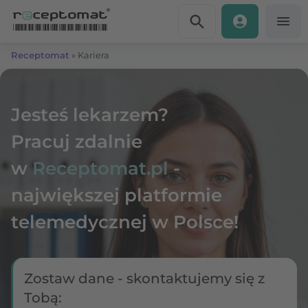
Przejdź do treści
Receptomat
»
Kariera
Jesteś lekarzem?
Pracuj zdalnie
w
Receptomat.pl
-
największej platformie
telemedycznej w Polsce!
Zostaw dane - skontaktujemy
się z
Tobą: