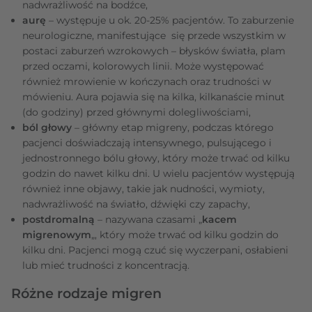
nadwrażliwość na bodźce,
aurę
– występuje u ok. 20-25% pacjentów. To zaburzenie
neurologiczne, manifestujące się przede wszystkim w
postaci zaburzeń wzrokowych – błysków światła, plam
przed oczami, kolorowych linii. Może występować
również mrowienie w kończynach oraz trudności w
mówieniu. Aura pojawia się na kilka, kilkanaście minut
(do godziny) przed głównymi dolegliwościami,
ból głowy
– główny etap migreny, podczas którego
pacjenci doświadczają intensywnego, pulsującego i
jednostronnego bólu głowy, który może trwać od kilku
godzin do nawet kilku dni. U wielu pacjentów występują
również inne objawy, takie jak nudności, wymioty,
nadwrażliwość na światło, dźwięki czy zapachy,
postdromalną
– nazywana czasami „
kacem
migrenowym
„, który może trwać od kilku godzin do
kilku dni. Pacjenci mogą czuć się wyczerpani, osłabieni
lub mieć trudności z koncentracją.
Różne rodzaje migren