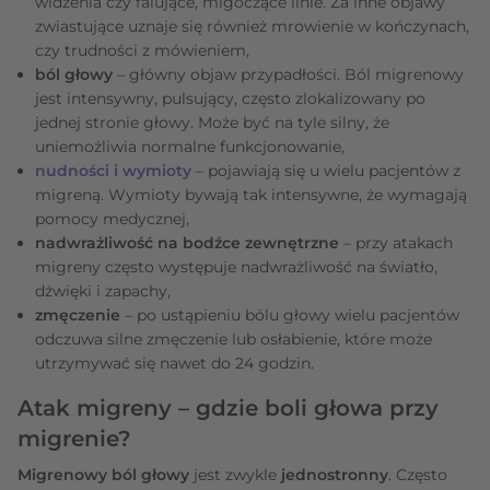
widzenia czy falujące, migoczące linie. Za inne objawy
zwiastujące uznaje się również mrowienie w kończynach,
czy trudności z mówieniem,
ból głowy
– główny objaw przypadłości. Ból migrenowy
jest intensywny, pulsujący, często zlokalizowany po
jednej stronie głowy. Może być na tyle silny, że
uniemożliwia normalne funkcjonowanie,
nudności i wymioty
– pojawiają się u wielu pacjentów z
migreną. Wymioty bywają tak intensywne, że wymagają
pomocy medycznej,
nadwrażliwość na bodźce zewnętrzne
– przy atakach
migreny często występuje nadwrażliwość na światło,
dźwięki i zapachy,
zmęczenie
– po ustąpieniu bólu głowy wielu pacjentów
odczuwa silne zmęczenie lub osłabienie, które może
utrzymywać się nawet do 24 godzin.
Atak migreny – gdzie boli głowa przy
migrenie?
Migrenowy ból głowy
jest zwykle
jednostronny
. Często