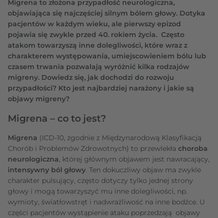
Migrena to złożona przypadłość neurologiczna,
objawiająca się najczęściej silnym bólem głowy. Dotyka
pacjentów w każdym wieku, ale pierwszy epizod
pojawia się zwykle przed 40. rokiem życia. Często
atakom towarzyszą inne dolegliwości, które wraz z
charakterem występowania, umiejscowieniem bólu lub
czasem trwania pozwalają wyróżnić kilka rodzajów
migreny. Dowiedz się, jak dochodzi do rozwoju
przypadłości? Kto jest najbardziej narażony i jakie są
objawy migreny?
Migrena – co to jest?
Migrena
(ICD-10, zgodnie z Międzynarodową Klasyfikacją
Chorób i Problemów Zdrowotnych) to przewlekła
choroba
neurologiczna
, której głównym objawem jest nawracający,
intensywny ból głowy
. Ten dokuczliwy objaw ma zwykle
charakter pulsujący, często dotyczy tylko jednej strony
głowy i mogą towarzyszyć mu inne dolegliwości, np.
wymioty, światłowstręt i nadwrażliwość na inne bodźce. U
części pacjentów wystąpienie ataku poprzedzają objawy