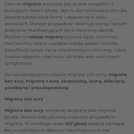
Chociaż
migrena
kojarzona jest przede wszystkim z
pulsującym bólem głowy, jest to skomplikowana choroba,
która przybiera różne formy i objawia się w wielu
postaciach. Dlatego przypadłość obejmuje szereg różnych
podtypów, manifestujących się w nieco inny sposób.
Podział na
rodzaje migreny
pozwala lepiej zrozumieć
mechanizmy leżące u podstaw każdej postaci choroby.
Klasyfikacja opiera się na charakterystyce klinicznej, czasie
trwania objawów, obecności lub braku aury oraz innych
symptomów.
Do najważniejszych rodzajów migreny zaliczamy
migrenę
bez aury, migrenę z aurą
,
okoporaźną, oczną, dziecięcą,
powikłaną i prawdopodobną
.
Migrena bez aury
Migrena bez aury
, wcześniej określana jako migrena
prosta, stanowi zdecydowaną większość przypadków
migreny. W przebiegu ataku
ból głowy
pojawia się nagle,
bez wcześniejszych objawów neurologicznych (np.