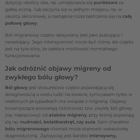
dotyczy okolicy oka, np. umiejscawia się
punktowo
za
gałką oczną, lub zaczyna się w jednym miejscu, np. w
okolicy skroniowej, a następnie rozprzestrzenia się na
całą
połowę głowy
.
Ból migrenowy często opisywany jest jako pulsujący i
narastający. Jego intensywność może być różna, ale często
jest na tyle silny, że zakłóca możliwość normalnego
funkcjonowania.
Jak odróżnić objawy migreny od
zwykłego bólu głowy?
Ból głowy
jest stosunkowo często pojawiającą się
dolegliwością u wielu ludzi na świecie, tymczasem tylko w
niektórych przypadkach ma związek z migreną. Objawy
towarzyszące pozwalają różnicować tzw. zwykły ból głowy
(np. napięciowy) od
ataków migreny
, przy której pojawiają
się np.
nudności, światłowstręt, czy aura
. Sam charakter
bólu migrenowego
również może stanowić wskazówkę
diagnostyczną. Zazwyczaj jest bardzo
intensywny,