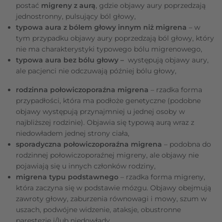
postać
migreny z aurą
, gdzie objawy aury poprzedzają
jednostronny, pulsujący ból głowy,
typowa aura z bólem głowy innym niż migrena
– w
tym przypadku objawy aury poprzedzają ból głowy, który
nie ma charakterystyki typowego bólu migrenowego,
typowa aura bez bólu głowy –
występują objawy aury,
ale pacjenci nie odczuwają później bólu głowy,
rodzinna połowiczoporaźna migrena
– rzadka forma
przypadłości, która ma podłoże genetyczne (podobne
objawy występują przynajmniej u jednej osoby w
najbliższej rodzinie). Objawia się typową aurą wraz z
niedowładem jednej strony ciała,
sporadyczna połowiczoporaźna migrena
– podobna do
rodzinnej połowiczoporaźnej migreny, ale objawy nie
pojawiają się u innych członków rodziny,
migrena typu podstawnego
– rzadka forma migreny,
która zaczyna się w podstawie mózgu. Objawy obejmują
zawroty głowy, zaburzenia równowagi i mowy, szum w
uszach, podwójne widzenie, ataksje, obustronne
parestezje i/lub niedowłady.