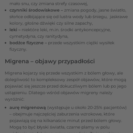
mało snu, czy zmiana strefy czasowej,
czynniki środowiskowe –
zmiana pogody, jasne światło,
słońce odbijające się od lustra wody lub śniegu, jaskrawe
kolory, głośne dźwięki czy silne zapachy,
leki –
niektóre leki, m.in. środki antykoncepcyjne,
cymetydyna, czy ranitydyna,
bodźce fizyczne –
przede wszystkim ciężki wysiłek
fizyczny.
Migrena – objawy przypadłości
Migrena kojarzy się przede wszystkim z bólem głowy, ale
dolegliwość to kompleksowy zespół objawów, które mogą
pojawiać się jeszcze przed dokuczliwym bólem lub po jego
ustąpieniu. Dlatego wśród objawów migreny należy
wyróżnić:
aurę migrenową
(występuje u około 20-25% pacjentów)
– obejmuje najczęściej zaburzenia wzrokowe, które
pojawiają się na kilkanaście minut przed bólem głowy.
Mogą to być błyski światła, czarne plamy w polu