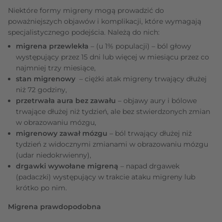
Niektóre formy migreny mogą prowadzić do
poważniejszych objawów i komplikacji, które wymagają
specjalistycznego podejścia. Należą do nich:
migrena przewlekła
– (u 1% populacji) – ból głowy
występujący przez 15 dni lub więcej w miesiącu przez co
najmniej trzy miesiące,
stan migrenowy
– ciężki atak migreny trwający dłużej
niż 72 godziny,
przetrwała aura bez zawału
– objawy aury i bólowe
trwające dłużej niż tydzień, ale bez stwierdzonych zmian
w obrazowaniu mózgu,
migrenowy zawał mózgu
– ból trwający dłużej niż
tydzień z widocznymi zmianami w obrazowaniu mózgu
(udar niedokrwienny),
drgawki wywołane migreną
– napad drgawek
(padaczki) występujący w trakcie ataku migreny lub
krótko po nim.
Migrena prawdopodobna