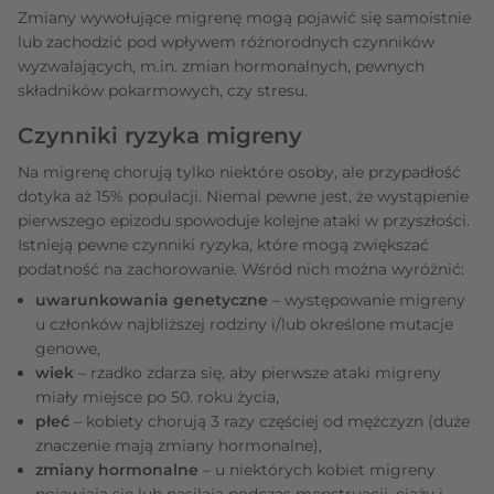
Zmiany wywołujące migrenę mogą pojawić się samoistnie
lub zachodzić pod wpływem różnorodnych czynników
wyzwalających, m.in. zmian hormonalnych, pewnych
składników pokarmowych, czy stresu.
Czynniki ryzyka migreny
Na migrenę chorują tylko niektóre osoby, ale przypadłość
dotyka aż 15% populacji. Niemal pewne jest, że wystąpienie
pierwszego epizodu spowoduje kolejne ataki w przyszłości.
Istnieją pewne czynniki ryzyka, które mogą zwiększać
podatność na zachorowanie. Wśród nich można wyróżnić:
uwarunkowania genetyczne
– występowanie migreny
u członków najbliższej rodziny i/lub określone mutacje
genowe,
wiek
– rzadko zdarza się, aby pierwsze ataki migreny
miały miejsce po 50. roku życia,
płeć
– kobiety chorują 3 razy częściej od mężczyzn (duże
znaczenie mają zmiany hormonalne),
zmiany hormonalne
– u niektórych kobiet migreny
pojawiają się lub nasilają podczas menstruacji, ciąży i