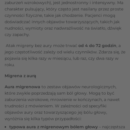
zaburzeń wzrokowych), jest jednostronny i intensywny. Ma
charakter pulsujący, który często jest nasilany przez proste
czynności fizyczne, takie jak chodzenie. Pacjenci mogą
doświadczać innych objawów towarzyszących, takich jak
nudności, wymioty oraz nadwrażliwość na światło, dźwięk
czy zapachy.
Atak migreny bez aury może trwać
od 4 do 72 godzin
, a
jego częstotliwość zależy od wielu czynników. Zdarza się, że
pojawia się kilka razy w miesiącu, lub raz, czy dwa razy w
roku.
Migrena z aurą
Aura migrenowa
to zestaw objawów neurologicznych,
które zwykle poprzedzają sam ból głowy. Mogą to być
zaburzenia wzrokowe, mrowienie w kończynach, a nawet
trudności z mówieniem. W zależności od specyfiki
objawów aury oraz towarzyszącego jej bólu głowy,
wyróżnia się kilka typów przypadłości:
typowa aura z migrenowym bólem głowy
– najczęstsza