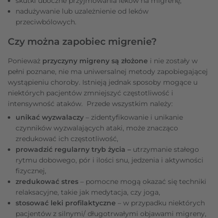
skutki uboczne przyjmowania leków na migrenę,
nadużywanie lub uzależnienie od leków
przeciwbólowych.
Czy można zapobiec migrenie?
Ponieważ
przyczyny migreny są złożone
i nie zostały w
pełni poznane, nie ma uniwersalnej metody zapobiegającej
wystąpieniu choroby. Istnieją jednak sposoby mogące u
niektórych pacjentów zmniejszyć częstotliwość i
intensywność ataków. Przede wszystkim należy:
unikać wyzwalaczy
– zidentyfikowanie i unikanie
czynników wyzwalających ataki, może znacząco
zredukować ich częstotliwość,
prowadzić regularny tryb życia –
utrzymanie stałego
rytmu dobowego, pór i ilości snu, jedzenia i aktywności
fizycznej,
zredukować stres
– pomocne mogą okazać się techniki
relaksacyjne, takie jak medytacja, czy joga,
stosować leki profilaktyczne
– w przypadku niektórych
pacjentów z silnymi/ długotrwałymi objawami migreny,