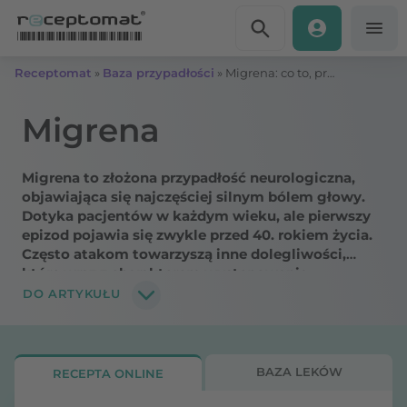
Przejdź do treści
Receptomat
»
Baza przypadłości
»
Migrena: co to, przyczyny, objawy, rodzaje
Migrena
Migrena to złożona przypadłość neurologiczna,
objawiająca się najczęściej silnym bólem głowy.
Dotyka pacjentów w każdym wieku, ale pierwszy
epizod pojawia się zwykle przed 40. rokiem życia.
Często atakom towarzyszą inne dolegliwości,
które wraz z charakterem występowania,
umiejscowieniem bólu lub czasem trwania
DO ARTYKUŁU
pozwalają wyróżnić kilka rodzajów migreny.
Dowiedz się, jak dochodzi do rozwoju
przypadłości? Kto jest najbardziej narażony i jakie
są objawy migreny?
BAZA LEKÓW
RECEPTA ONLINE