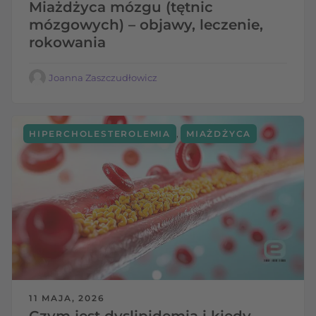
Miażdżyca mózgu (tętnic
mózgowych) – objawy, leczenie,
rokowania
Joanna Zaszczudłowicz
,
HIPERCHOLESTEROLEMIA
MIAŻDŻYCA
11 MAJA, 2026
Czym jest dyslipidemia i kiedy