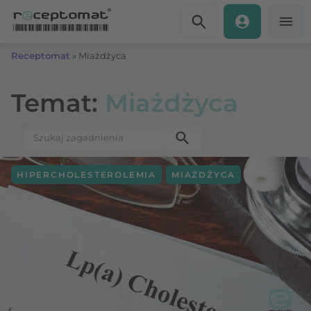
Przejdź do treści
Receptomat
»
Miażdżyca
Temat:
Miażdżyca
Szukaj:
,
HIPERCHOLESTEROLEMIA
MIAŻDŻYCA