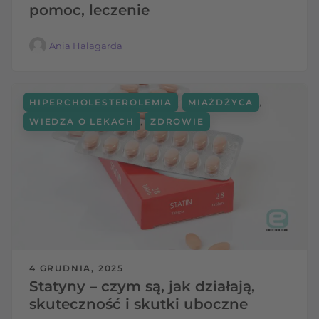
pomoc, leczenie
Ania Halagarda
,
,
HIPERCHOLESTEROLEMIA
MIAŻDŻYCA
,
WIEDZA O LEKACH
ZDROWIE
4 GRUDNIA, 2025
Statyny – czym są, jak działają,
skuteczność i skutki uboczne