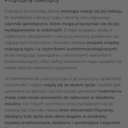
Cukrzyca to choroba, której
etiologia zależy od jej rodzaju
.
W kontekście cukrzycy typu 1 istotną rolę odgrywają
czynniki genetyczne, które mogą przyczyniać się do jej
występowania w rodzinach
. Z tego względu, osoby z
rodzinnym obciążeniem cukrzycą powinny poddawać się
regularnym kontrolom. Ponadto istnieje
związek między
cukrzycą typu 1 a czynnikami autoimmunologicznymi
,
które mogą być powiązane z określonymi warunkami
środowiskowymi, choć pełny mechanizm tego związku nie
został jeszcze całkowicie wyjaśniony.
W odniesieniu do cukrzycy typu 2 jej przyczyny są bardziej
zrozumiałe i często
wiążą się ze stylem życia
. Otyłość jest
uznawana za główny czynnik ryzyka, ponieważ
nadmierna
masa ciała może prowadzić do zaburzeń w działaniu
insuliny
. Do innych czynników przyczyniających się do
rozwoju tej choroby należą
brak aktywności fizycznej,
siedzący tryb życia oraz dieta bogata w produkty
wysoko przetworzone, słodzone i zawierające nasycone