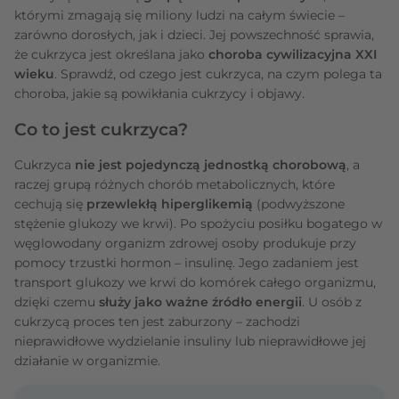
którymi zmagają się miliony ludzi na całym świecie –
zarówno dorosłych, jak i dzieci. Jej powszechność sprawia,
że cukrzyca jest określana jako
choroba cywilizacyjna XXI
wieku
. Sprawdź, od czego jest cukrzyca, na czym polega ta
choroba, jakie są powikłania cukrzycy i objawy.
Co to jest cukrzyca?
Cukrzyca
nie jest pojedynczą jednostką chorobową
, a
raczej grupą różnych chorób metabolicznych, które
cechują się
przewlekłą hiperglikemią
(podwyższone
stężenie glukozy we krwi). Po spożyciu posiłku bogatego w
węglowodany organizm zdrowej osoby produkuje przy
pomocy trzustki hormon – insulinę. Jego zadaniem jest
transport glukozy we krwi do komórek całego organizmu,
dzięki czemu
służy jako ważne źródło energii
. U osób z
cukrzycą proces ten jest zaburzony – zachodzi
nieprawidłowe wydzielanie insuliny lub nieprawidłowe jej
działanie w organizmie.