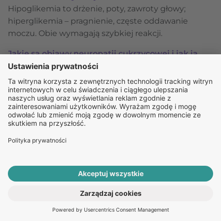
Hipoglikemia to drżenie, poty, zawroty głowy;
hiperglikemia – pragnienie, częste oddawanie
moczu. Obie wymagają szybkiej reakcji.
Jakie są objawy neuropatii cukrzycowej i jak ją
leczyć?
Typowe objawy neuropatii cukrzycowej to m.in.
mrowienie, drętwienie i ból w stopach lub dłoniach;
leczenie opiera się na kontroli glikemii i łagodzeniu
objawów.
Jakie są podstawowe zasady diety i aktywności
fizycznej w cukrzycy?
Zdrowa dieta z ograniczeniem cukrów prostych i
regularna aktywność fizyczna pomagają utrzymać
stabilny poziom glukozy.
ROZPOCZNIJ E-KONSULTACJĘ
PO RECEPTĘ ONLINE
Jakie są powikłania cukrzycy, jeśli choroba
pozostaje nieleczona?