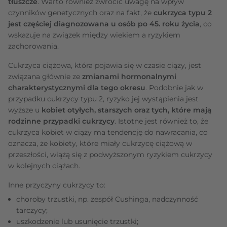
tłuszcze
. Warto również zwrócić uwagę na wpływ
czynników genetycznych oraz na fakt, że
cukrzyca typu 2
jest częściej diagnozowana u osób po 45. roku życia
, co
wskazuje na związek między wiekiem a ryzykiem
zachorowania.
Cukrzyca ciążowa, która pojawia się w czasie ciąży, jest
związana głównie ze
zmianami hormonalnymi
charakterystycznymi dla tego okresu
. Podobnie jak w
przypadku cukrzycy typu 2, ryzyko jej wystąpienia jest
wyższe u
kobiet otyłych, starszych oraz tych, które mają
rodzinne przypadki cukrzycy
. Istotne jest również to, że
cukrzyca kobiet w ciąży ma tendencję do nawracania, co
oznacza, że kobiety, które miały cukrzycę ciążową w
przeszłości, wiążą się z podwyższonym ryzykiem cukrzycy
w kolejnych ciążach.
Inne przyczyny cukrzycy to:
choroby trzustki, np. zespół Cushinga, nadczynność
tarczycy;
uszkodzenie lub usunięcie trzustki;