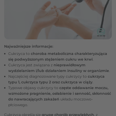
Najważniejsze informacje:
Cukrzyca to
choroba metaboliczna charakteryzująca
się podwyższonym stężeniem cukru we krwi
.
Cukrzyca jest związana z
nieprawidłowym
wydzielaniem i/lub działaniem insuliny w organizmie
.
Najczęściej diagnozowane typy cukrzycy to
cukrzyca
typu 1, cukrzyca typu 2 oraz cukrzyca w ciąży
.
Typowe objawy cukrzycy to
częste oddawanie moczu,
wzmożone pragnienie, osłabienie i senność, skłonność
do nawracających zakażeń
układu moczowo-
płciowego.
Cukrzycą określa się
grupę chorób przewlekłych
, z