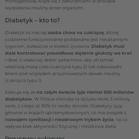
monogenowej wiąże się z zaburzeniami w procesie
wydzielania insuliny przez organizm.
Diabetyk – kto to?
Diabetyk to inaczej
osoba chora na cukrzycę
, której
codzienne funkcjonowanie poddawane jest nieustannym
rygorom, zwłaszcza w kwestii żywienia.
Diabetyk musi
stale kontrolować prawidłowe stężenie glukozy we krwi
i dbać o właściwy dobór pokarmów, aby utrzymać
właściwą masę ciała (cukrzyca typu 2) lub odpowiedni
bilans pod względem przyjmowanych dawek insuliny
(cukrzyca typu 1).
Szacuje się, że
na całym świecie żyje niemal 500 milionów
diabetyków
. W Polsce choroba ta dotyka około 3 miliony
osób, z czego aż 90% to osoby dorosłe. Diabetycy żyją
głównie w krajach uprzemysłowionych, co ma związek z
rozwojem cywilizacji i niezdrowym trybem życia
, na co
wpływa brak aktywności fizycznej i niezdrowa dieta.
Przyczyny cukrzycy