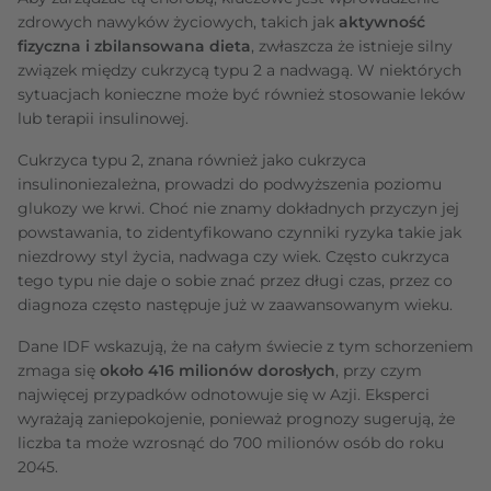
zdrowych nawyków życiowych, takich jak
aktywność
fizyczna i zbilansowana dieta
, zwłaszcza że istnieje silny
związek między cukrzycą typu 2 a nadwagą. W niektórych
sytuacjach konieczne może być również stosowanie leków
lub terapii insulinowej.
Cukrzyca typu 2, znana również jako cukrzyca
insulinoniezależna, prowadzi do podwyższenia poziomu
glukozy we krwi. Choć nie znamy dokładnych przyczyn jej
powstawania, to zidentyfikowano czynniki ryzyka takie jak
niezdrowy styl życia, nadwaga czy wiek. Często cukrzyca
tego typu nie daje o sobie znać przez długi czas, przez co
diagnoza często następuje już w zaawansowanym wieku.
Dane IDF wskazują, że na całym świecie z tym schorzeniem
zmaga się
około 416 milionów dorosłych
, przy czym
najwięcej przypadków odnotowuje się w Azji. Eksperci
wyrażają zaniepokojenie, ponieważ prognozy sugerują, że
liczba ta może wzrosnąć do 700 milionów osób do roku
2045.