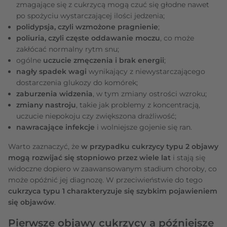
zmagające się z cukrzycą mogą czuć się głodne nawet
po spożyciu wystarczającej ilości jedzenia;
polidypsja, czyli wzmożone pragnienie
;
poliuria, czyli częste oddawanie moczu
, co może
zakłócać normalny rytm snu;
ogólne
uczucie zmęczenia i brak energii
;
nagły spadek wagi
wynikający z niewystarczającego
dostarczenia glukozy do komórek;
zaburzenia widzenia
, w tym zmiany ostrości wzroku;
zmiany nastroju
, takie jak problemy z koncentracją,
uczucie niepokoju czy zwiększona drażliwość;
nawracające infekcje
i wolniejsze gojenie się ran.
Warto zaznaczyć, że
w przypadku cukrzycy typu 2 objawy
mogą rozwijać się stopniowo przez wiele lat
i stają się
widoczne dopiero w zaawansowanym stadium choroby, co
może opóźnić jej diagnozę. W przeciwieństwie do tego
cukrzyca typu 1 charakteryzuje się szybkim pojawieniem
się objawów
.
Pierwsze objawy cukrzycy a późniejsze