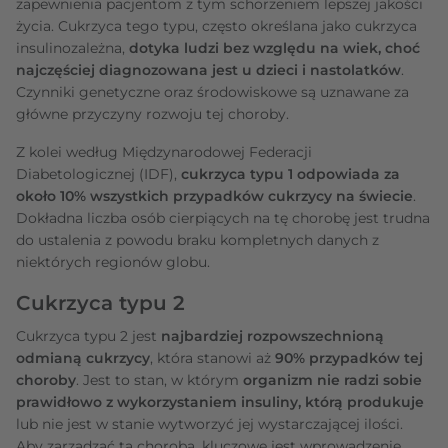
zapewnienia pacjentom z tym schorzeniem lepszej jakości
życia. Cukrzyca tego typu, często określana jako cukrzyca
insulinozależna,
dotyka ludzi bez względu na wiek, choć
najczęściej diagnozowana jest u dzieci i nastolatków
.
Czynniki genetyczne oraz środowiskowe są uznawane za
główne przyczyny rozwoju tej choroby.
Z kolei według Międzynarodowej Federacji
Diabetologicznej (IDF),
cukrzyca typu 1 odpowiada za
około 10% wszystkich przypadków cukrzycy na świecie
.
Dokładna liczba osób cierpiących na tę chorobę jest trudna
do ustalenia z powodu braku kompletnych danych z
niektórych regionów globu.
Cukrzyca typu 2
Cukrzyca typu 2 jest
najbardziej rozpowszechnioną
odmianą cukrzycy
, która stanowi aż
90% przypadków tej
choroby
. Jest to stan, w którym
organizm nie radzi sobie
prawidłowo z wykorzystaniem insuliny, którą produkuje
lub nie jest w stanie wytworzyć jej wystarczającej ilości.
Aby zarządzać tą chorobą, kluczowe jest wprowadzenie