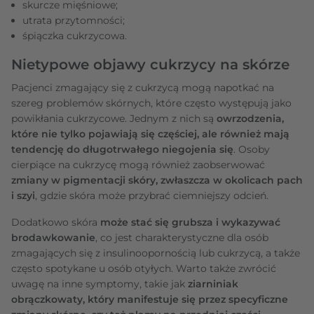
skurcze mięśniowe;
utrata przytomności;
śpiączka cukrzycowa.
Nietypowe objawy cukrzycy na skórze
Pacjenci zmagający się z cukrzycą mogą napotkać na
szereg problemów skórnych, które często występują jako
powikłania cukrzycowe. Jednym z nich są
owrzodzenia,
które nie tylko pojawiają się częściej, ale również mają
tendencję do długotrwałego niegojenia się
. Osoby
cierpiące na cukrzycę mogą również zaobserwować
zmiany w pigmentacji skóry, zwłaszcza w okolicach pach
i szyi
, gdzie skóra może przybrać ciemniejszy odcień.
Dodatkowo skóra
może stać się grubsza i wykazywać
brodawkowanie
, co jest charakterystyczne dla osób
zmagających się z insulinoopornością lub cukrzycą, a także
często spotykane u osób otyłych. Warto także zwrócić
uwagę na inne symptomy, takie jak
ziarniniak
obrączkowaty, który manifestuje się przez specyficzne