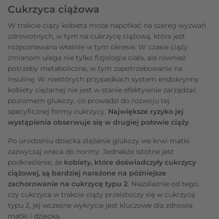
Cukrzyca ciążowa
W trakcie ciąży kobieta może napotkać na szereg wyzwań
zdrowotnych, w tym na cukrzycę ciążową, która jest
rozpoznawana właśnie w tym okresie. W czasie ciąży
zmianom ulega nie tylko fizjologia ciała, ale również
potrzeby metaboliczne, w tym zapotrzebowanie na
insulinę. W niektórych przypadkach system endokrynny
kobiety ciężarnej nie jest w stanie efektywnie zarządzać
poziomem glukozy, co prowadzi do rozwoju tej
specyficznej formy cukrzycy.
Największe ryzyko jej
wystąpienia obserwuje się w drugiej połowie ciąży
.
Po urodzeniu dziecka stężenie glukozy we krwi matki
zazwyczaj wraca do normy. Jednakże istotne jest
podkreślenie, że
kobiety, które doświadczyły cukrzycy
ciążowej, są bardziej narażone na późniejsze
zachorowanie na cukrzycę typu 2
. Niezależnie od tego,
czy cukrzyca w trakcie ciąży przeistoczy się w cukrzycę
typu 2, jej wczesne wykrycie jest kluczowe dla zdrowia
matki i dziecka.