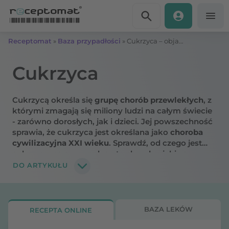
Przejdź do treści
Receptomat
»
Baza przypadłości
»
Cukrzyca – objawy, przyczyny, typy
Cukrzyca
Cukrzycą określa się
grupę chorób przewlekłych
, z
którymi zmagają się miliony ludzi na całym świecie
- zarówno dorosłych, jak i dzieci. Jej powszechność
sprawia, że cukrzyca jest określana jako
choroba
cywilizacyjna XXI wieku
. Sprawdź, od czego jest
cukrzyca, na czym polega ta choroba, jakie są
powikłania cukrzycy i objawy.
DO ARTYKUŁU
BAZA LEKÓW
RECEPTA ONLINE