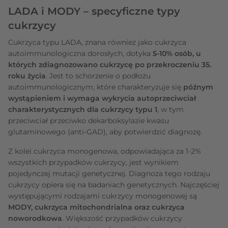
LADA i MODY – specyficzne typy
cukrzycy
Cukrzyca typu LADA, znana również jako cukrzyca
autoimmunologiczna dorosłych, dotyka
5-10% osób, u
których zdiagnozowano cukrzycę po przekroczeniu 35.
roku życia
. Jest to schorzenie o podłożu
autoimmunologicznym, które charakteryzuje się
późnym
wystąpieniem i wymaga wykrycia autoprzeciwciał
charakterystycznych dla cukrzycy typu 1
, w tym
przeciwciał przeciwko dekarboksylazie kwasu
glutaminowego (anti-GAD), aby potwierdzić diagnozę.
Z kolei cukrzyca monogenowa, odpowiadająca za 1-2%
wszystkich przypadków cukrzycy, jest wynikiem
pojedynczej mutacji genetycznej. Diagnoza tego rodzaju
cukrzycy opiera się na badaniach genetycznych. Najczęściej
występującymi rodzajami cukrzycy monogenowej są
MODY, cukrzyca mitochondrialna oraz cukrzyca
noworodkowa
. Większość przypadków cukrzycy