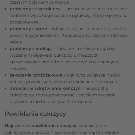
częstym objawem cukrzycy;
problemy ze wzrokiem
– zamazane widzenie może być
skutkiem wysokiego poziomu glukozy, który wpływa na
soczewkę oka;
problemy skórne
– infekcje skórne, sucha skóra, a także
powolne gojenie się ran i tendencja do ropnych zakażeń
skóry;
problemy z erekcją
– zaburzenia erekcji mogą być
wczesnym objawem cukrzycy u mężczyzn,
spowodowane uszkodzeniem naczyń krwionośnych i
nerwów;
zakażenia drożdżakowe
– cukrzyca zwiększa ryzyko
infekcji grzybiczych, w tym w okolicach intymnych;
mrowienie i drętwienie kończyn
– neuropatia
cukrzycowa może powodować uczucie mrowienia,
drętwienia lub bólu w rękach i stopach.
Powikłania cukrzycy
Najczęstsze powikłania cukrzycy
to neuropatia
cukrzycowa, choroba niedokrwienna serca, retinopatia