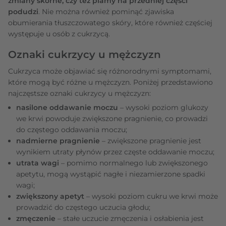
zmiany skórne, czy też plamy na przedniej części
podudzi
. Nie można również pominąć zjawiska
obumierania tłuszczowatego skóry, które również częściej
występuje u osób z cukrzycą.
Oznaki cukrzycy u mężczyzn
Cukrzyca może objawiać się różnorodnymi symptomami,
które mogą być różne u mężczyzn. Poniżej przedstawiono
najczęstsze oznaki cukrzycy u mężczyzn:
nasilone oddawanie moczu
– wysoki poziom glukozy
we krwi powoduje zwiększone pragnienie, co prowadzi
do częstego oddawania moczu;
nadmierne pragnienie
– zwiększone pragnienie jest
wynikiem utraty płynów przez częste oddawanie moczu;
utrata wagi
– pomimo normalnego lub zwiększonego
apetytu, mogą wystąpić nagłe i niezamierzone spadki
wagi;
zwiększony apetyt
– wysoki poziom cukru we krwi może
prowadzić do częstego uczucia głodu;
zmęczenie
– stałe uczucie zmęczenia i osłabienia jest