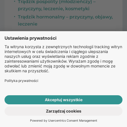
Trądzik pospolity (młodzieńczy) –
przyczyny, leczenie, kosmetyki
Trądzik hormonalny – przyczyny, objawy,
leczenie
FAQ
O nas
Kariera
ROZPOCZNIJ E-KONSULTACJĘ
PO RECEPTĘ ONLINE
Zespół