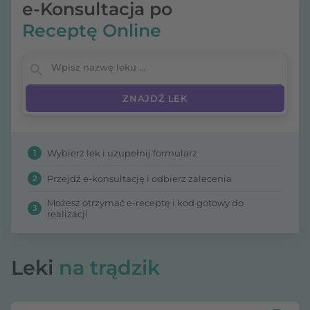
e-Konsultacja po
nasilające stan zapalny mieszka włosowego.
Receptę Online
Wpisz nazwę leku
1
Wybierz lek i uzupełnij formularz
2
Przejdź e-konsultację i odbierz zalecenia
Możesz otrzymać e-receptę i kod gotowy do
3
realizacji
Leki
na trądzik