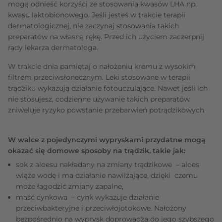
mogą odnieść korzyści ze stosowania kwasów LHA np.
kwasu laktobionowego. Jeśli jesteś w trakcie terapii
dermatologicznej, nie zaczynaj stosowania takich
preparatów na własną rękę. Przed ich użyciem zaczerpnij
rady lekarza dermatologa.
W trakcie dnia pamiętaj o nałożeniu kremu z wysokim
filtrem przeciwsłonecznym. Leki stosowane w terapii
trądziku wykazują działanie fotouczulające. Nawet jeśli ich
nie stosujesz, codzienne używanie takich preparatów
zniweluje ryzyko powstanie przebarwień potrądzikowych.
W walce z pojedynczymi wypryskami przydatne mogą
okazać się domowe sposoby na trądzik, takie jak:
sok z aloesu nakładany na zmiany trądzikowe – aloes
wiąże wodę i ma działanie nawilżające, dzięki czemu
może łagodzić zmiany zapalne,
maść cynkowa – cynk wykazuje działanie
przeciwbakteryjne i przeciwłojotokowe. Nałożony
bezpośrednio na wyprysk doprowadza do jego szybszego