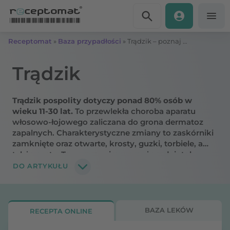
Przejdź do treści
Receptomat
»
Baza przypadłości
»
Trądzik – poznaj przyczyny, objawy, dietę i metody leczenia różnego rodzaju trądziku
Trądzik
Trądzik pospolity dotyczy ponad 80% osób w
wieku 11-30 lat.
To przewlekła choroba aparatu
włosowo-łojowego zaliczana do grona dermatoz
zapalnych. Charakterystyczne zmiany to zaskórniki
zamknięte oraz otwarte, krosty, guzki, torbiele, a
także cysty. Towarzyszy im wzmożony łojotok.
Trądzik pospolity lokalizuje się na twarzy oraz
DO ARTYKUŁU
plecach. Patogeneza trądziku jest wieloczynnikowa.
Początkowo dochodzi do zwiększonej produkcji
łoju przez gruczoły łojowe. W efekcie powstaje czop
rogowy blokujący ich ujście. To doskonałe
BAZA LEKÓW
RECEPTA ONLINE
środowisko dla bakterii z rodzaju
Propionibacterium
acnes
, która wydziela różnorodne substancje