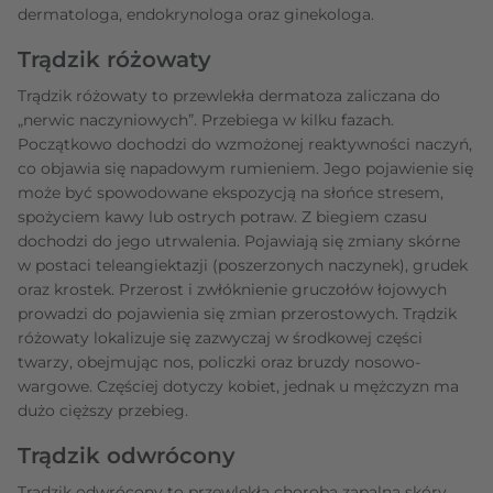
dermatologa, endokrynologa oraz ginekologa.
Trądzik różowaty
Trądzik różowaty to przewlekła dermatoza zaliczana do
„nerwic naczyniowych”. Przebiega w kilku fazach.
Początkowo dochodzi do wzmożonej reaktywności naczyń,
co objawia się napadowym rumieniem. Jego pojawienie się
może być spowodowane ekspozycją na słońce stresem,
spożyciem kawy lub ostrych potraw. Z biegiem czasu
dochodzi do jego utrwalenia. Pojawiają się zmiany skórne
w postaci teleangiektazji (poszerzonych naczynek), grudek
oraz krostek. Przerost i zwłóknienie gruczołów łojowych
prowadzi do pojawienia się zmian przerostowych. Trądzik
różowaty lokalizuje się zazwyczaj w środkowej części
twarzy, obejmując nos, policzki oraz bruzdy nosowo-
wargowe. Częściej dotyczy kobiet, jednak u mężczyzn ma
dużo cięższy przebieg.
Trądzik odwrócony
Trądzik odwrócony to przewlekła choroba zapalna skóry.