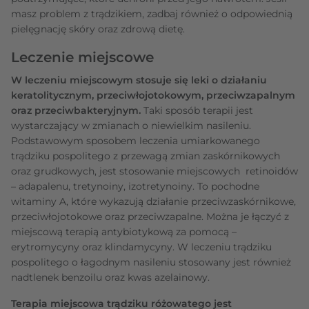
masz problem z trądzikiem, zadbaj również o odpowiednią
pielęgnację skóry oraz zdrową dietę.
Leczenie miejscowe
W leczeniu miejscowym stosuje się leki o działaniu
keratolitycznym, przeciwłojotokowym, przeciwzapalnym
oraz przeciwbakteryjnym.
Taki sposób terapii jest
wystarczający w zmianach o niewielkim nasileniu.
Podstawowym sposobem leczenia umiarkowanego
trądziku pospolitego z przewagą zmian zaskórnikowych
oraz grudkowych, jest stosowanie miejscowych retinoidów
– adapalenu, tretynoiny, izotretynoiny. To pochodne
witaminy A, które wykazują działanie przeciwzaskórnikowe,
przeciwłojotokowe oraz przeciwzapalne. Można je łączyć z
miejscową terapią antybiotykową za pomocą –
erytromycyny oraz klindamycyny. W leczeniu trądziku
pospolitego o łagodnym nasileniu stosowany jest również
nadtlenek benzoilu oraz kwas azelainowy.
Terapia miejscowa trądziku różowatego jest