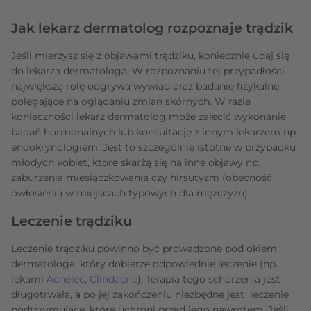
Jak lekarz dermatolog rozpoznaje trądzik
Jeśli mierzysz się z objawami trądziku, koniecznie udaj się
do lekarza dermatologa. W rozpoznaniu tej przypadłości
największą rolę odgrywa wywiad oraz badanie fizykalne,
polegające na oglądaniu zmian skórnych. W razie
konieczności lekarz dermatolog może zalecić wykonanie
badań hormonalnych lub konsultację z innym lekarzem np.
endokrynologiem. Jest to szczególnie istotne w przypadku
młodych kobiet, które skarżą się na inne objawy np.
zaburzenia miesiączkowania czy hirsutyzm (obecność
owłosienia w miejscach typowych dla mężczyzn).
Leczenie trądziku
Leczenie trądziku powinno być prowadzone pod okiem
dermatologa, który dobierze odpowiednie leczenie (np.
lekami
Acnelec
,
Clindacne
). Terapia tego schorzenia jest
długotrwała, a po jej zakończeniu niezbędne jest leczenie
podtrzymujące, które uchroni przed jego nawrotem. Jeśli