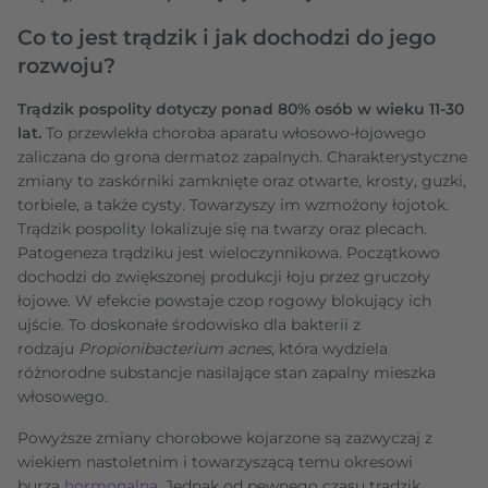
Co to jest trądzik i jak dochodzi do jego
rozwoju?
Trądzik pospolity dotyczy ponad 80% osób w wieku 11-30
lat.
To przewlekła choroba aparatu włosowo-łojowego
zaliczana do grona dermatoz zapalnych. Charakterystyczne
zmiany to zaskórniki zamknięte oraz otwarte, krosty, guzki,
torbiele, a także cysty. Towarzyszy im wzmożony łojotok.
Trądzik pospolity lokalizuje się na twarzy oraz plecach.
Patogeneza trądziku jest wieloczynnikowa. Początkowo
dochodzi do zwiększonej produkcji łoju przez gruczoły
łojowe. W efekcie powstaje czop rogowy blokujący ich
ujście. To doskonałe środowisko dla bakterii z
rodzaju
Propionibacterium acnes
, która wydziela
różnorodne substancje nasilające stan zapalny mieszka
włosowego.
Powyższe zmiany chorobowe kojarzone są zazwyczaj z
wiekiem nastoletnim i towarzyszącą temu okresowi
burzą
hormonalną
. Jednak od pewnego czasu trądzik