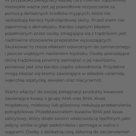
niezwykle ważne jest jej prawidłowe oczyszczanie za
pomocą delikatnych środków myjących, które nie
uszkadzają bariery hydrolipidowej skóry. Przed snem nie
zapominaj o demakijażu. Bardzo częstym błędem
popełnianym przez osoby zmagające się z trądzikiem jest
nadmierne stosowanie preparatów wysuszających.
Skutkować to może efektem odwrotnym do zamierzonego
i jeszcze większym nasileniem łojotoku. Osoby posiadające
skórę trądzikową powinny pamiętać o jej nawilżaniu,
ponieważ jest ona bardzo często odwodniona. Przydatne
mogą okazać się kremy zawierające w składzie ceramidy,
wąkrotkę azjatycką, skwalen oraz niacynamid.
Warto włączyć do swojej pielęgnacji produkty kwasowe
zawierające kwasy z grupy AHA oraz BHA. Kwas
migdałowy, mlekowy lub glikolowy redukują przebarwienia
potrądzikowe. Przedstawicielem kwasów BHA jest kwas
salicylowy, który dzięki swoim właściwością lipofilnym jako
jedyny wnika w głąb zaskórników i pomaga w walce z
wągrami. Osoby z delikatną cerą, skłonną do zaczerwienień