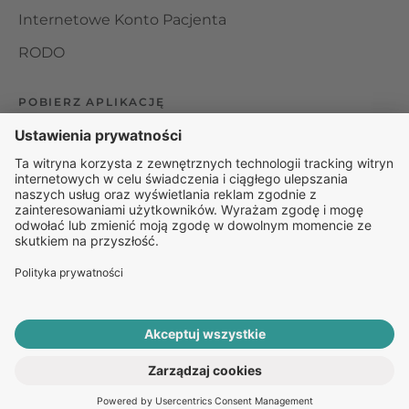
Internetowe Konto Pacjenta
RODO
POBIERZ APLIKACJĘ
Organizator udzielania świadczeń telemedycznych jest
podmiotem leczniczym w rozumieniu ustawy z dnia 15
kwietnia 2011 roku o działalności leczniczej, wpisanym do
rejestru podmiotów wykonujących działalność leczniczą pod
numerem: 000000229172.
© 2025 Rapiomed Group Sp. z o.o.
Baza Leków
Baza
przypadłości
ROZPOCZNIJ E-KONSULTACJĘ
PO RECEPTĘ ONLINE