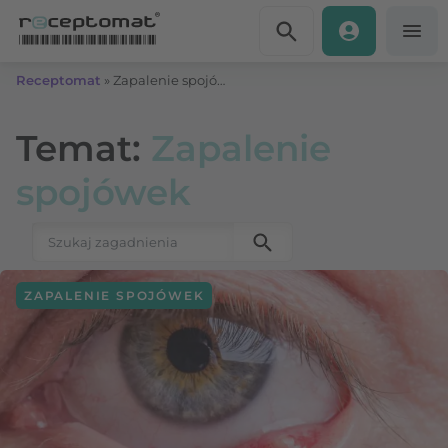
Przejdź do treści
Receptomat
»
Zapalenie spojówek
Temat:
Zapalenie
spojówek
Szukaj:
ZAPALENIE SPOJÓWEK