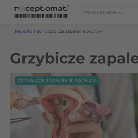
Przejdź do treści
Szukaj:
Receptomat
»
Grzybicze zapalenie pochwy
Grzybicze zapal
GRZYBICZE ZAPALENIE POCHWY