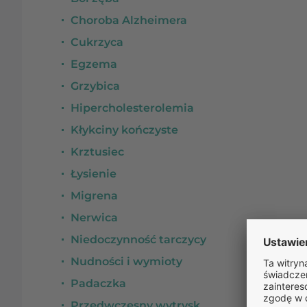
Choroba Alzheimera
Cukrzyca
Egzema
Grzybica
Hipercholesterolemia
Kłykciny kończyste
Krztusiec
Łysienie
Migrena
Nerwica
Niedoczynność tarczycy
Nudności i wymioty
Padaczka
Przedwczesny wytrysk