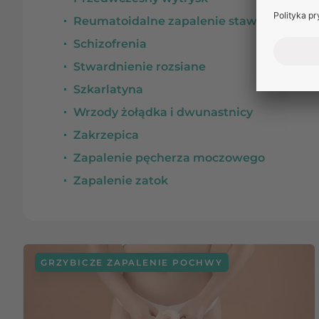
Reumatoidalne zapalenie stawów (RZS)
Schizofrenia
Stwardnienie rozsiane
Szkarlatyna
Wrzody żołądka i dwunastnicy
Zakrzepica
Zapalenie pęcherza moczowego
Zapalenie zatok
GRZYBICZE ZAPALENIE POCHWY