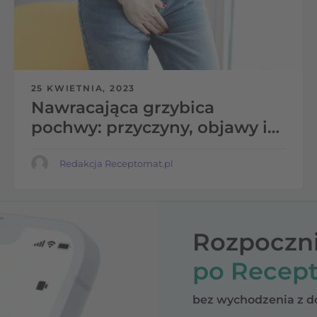
25 KWIETNIA, 2023
Nawracająca grzybica
pochwy: przyczyny, objawy i
metody leczenia. Sprawdź jak
jej unikać
Redakcja Receptomat.pl
Rozpoczni
po Recept
bez wychodzenia z 