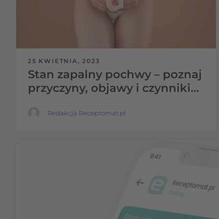
25 KWIETNIA, 2023
Stan zapalny pochwy – poznaj
przyczyny, objawy i czynniki
sprzyjające jego
występowaniu
Redakcja Receptomat.pl