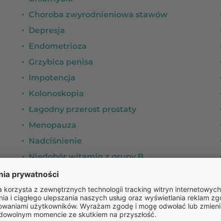
Choroba zwyrodnieniowa stawów
Depresja
Endometrioza
Grzybica penisa
Impotencja
Kolonoskopia
Łagodny przerost prostaty
Menopauza
Nadciśnienie
Niedobór witamin z grupy B
Nietrzymanie moczu
Opryszczka ust i miejsc intymnych
PCOS (PMOS)
Przewlekła obturacyjna choroba płuc