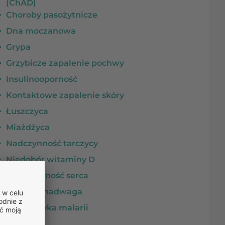
(ChAD)
Choroby pasożytnicze
Dna moczanowa
Grypa
Grzybicze zapalenie pochwy
Insulinooporność
Kontaktowe zapalenie skóry
Łuszczyca
Miażdżyca
Nadczynność tarczycy
Niedobór witaminy D
Niewydolność serca
Otyłość i nadwaga
Profilaktyka malarii
Refluks