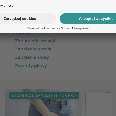
(POChP)
RSV
SIBO
Świerzb
Trądzik
Zaburzenia erekcji
Zapalenie gardła
Zapalenie skóry
Zawroty głowy
GRZYBICZE ZAPALENIE POCHWY