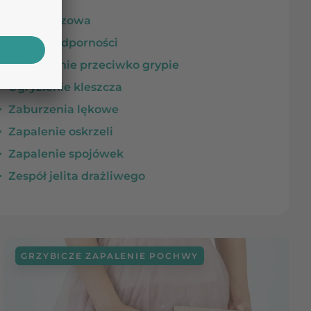
Rwa kulszowa
Spadek odporności
Szczepienie przeciwko grypie
Ugryzienie kleszcza
Zaburzenia lękowe
Zapalenie oskrzeli
Zapalenie spojówek
Zespół jelita drażliwego
GRZYBICZE ZAPALENIE POCHWY