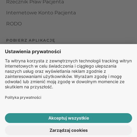
Rzecznik Praw Pacjenta
Internetowe Konto Pacjenta
RODO
POBIERZ APLIKACJĘ
Organizator udzielania świadczeń telemedycznych jest
podmiotem leczniczym w rozumieniu ustawy z dnia 15
kwietnia 2011 roku o działalności leczniczej, wpisanym do
rejestru podmiotów wykonujących działalność leczniczą pod
numerem: 000000229172.
© 2025 Rapiomed Group Sp. z o.o.
Baza Leków
Baza
przypadłości
ROZPOCZNIJ E-KONSULTACJĘ
PO RECEPTĘ ONLINE