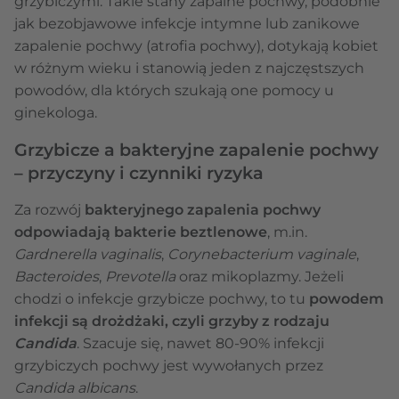
grzybiczymi. Takie stany zapalne pochwy, podobnie
jak bezobjawowe infekcje intymne lub zanikowe
zapalenie pochwy (atrofia pochwy), dotykają kobiet
w różnym wieku i stanowią jeden z najczęstszych
powodów, dla których szukają one pomocy u
ginekologa.
Grzybicze a bakteryjne zapalenie pochwy
– przyczyny i czynniki ryzyka
Za rozwój
bakteryjnego zapalenia pochwy
odpowiadają bakterie beztlenowe
, m.in.
Gardnerella vaginalis
,
Corynebacterium vaginale
,
Bacteroides
,
Prevotella
oraz mikoplazmy. Jeżeli
chodzi o infekcje grzybicze pochwy, to tu
powodem
infekcji są drożdżaki, czyli grzyby z rodzaju
Candida
. Szacuje się, nawet 80-90% infekcji
grzybiczych pochwy jest wywołanych przez
Candida albicans
.