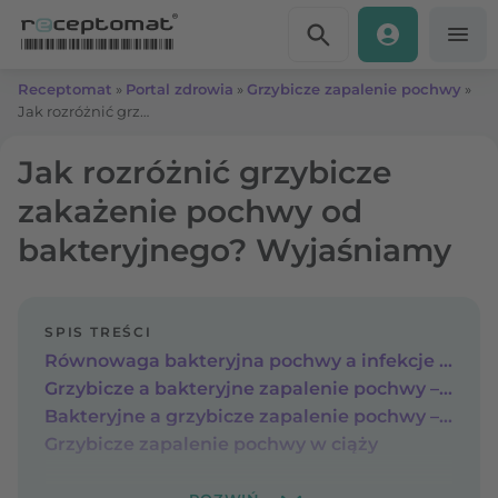
Przejdź do treści
Receptomat
»
Portal zdrowia
»
Grzybicze zapalenie pochwy
»
Jak rozróżnić grzybicze zakażenie pochwy od bakteryjnego? Wyjaśniamy
Jak rozróżnić grzybicze
zakażenie pochwy od
bakteryjnego? Wyjaśniamy
SPIS TREŚCI
Równowaga bakteryjna pochwy a infekcje intymne
Grzybicze a bakteryjne zapalenie pochwy – przyczyny i czynniki ryzyka
Bakteryjne a grzybicze zapalenie pochwy – objawy i przebieg
Grzybicze zapalenie pochwy w ciąży