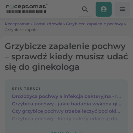
Przejdź do treści
Receptomat
»
Portal zdrowia
»
Grzybicze zapalenie pochwy
»
Grzybicze zapalenie pochwy – sprawdź kiedy musisz udać się do ginekologa
Grzybicze zapalenie pochwy
– sprawdź kiedy musisz udać
się do ginekologa
SPIS TREŚCI
Drożdżyca pochwy a infekcja bakteryjna - rozpoznanie u ginekologa
Grzybica pochwy - jakie badania wykona ginekolog?
Czy grzybicę pochwy trzeba leczyć pod okiem ginekologa?
Grzybica pochwy - kiedy należy udać się do ginekologa?