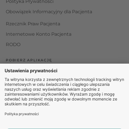
Polityka Prywatności
Obowiązek Informacyjny dla Pacjenta
Rzecznik Praw Pacjenta
Internetowe Konto Pacjenta
RODO
POBIERZ APLIKACJĘ
Organizator udzielania świadczeń telemedycznych jest
podmiotem leczniczym w rozumieniu ustawy z dnia 15
kwietnia 2011 roku o działalności leczniczej, wpisanym do
rejestru podmiotów wykonujących działalność leczniczą pod
numerem: 000000229172.
© 2025 Rapiomed Group Sp. z o.o.
Baza Leków
Baza