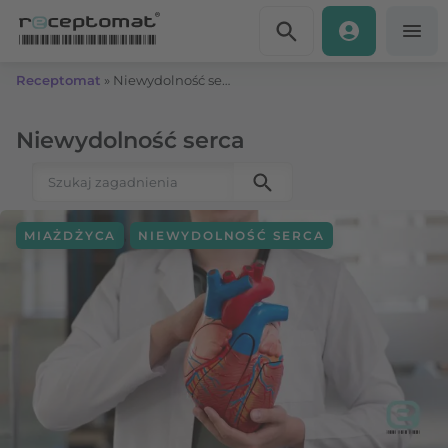
Przejdź do treści
Receptomat
»
Niewydolność serca
Niewydolność serca
Szukaj:
,
MIAŻDŻYCA
NIEWYDOLNOŚĆ SERCA