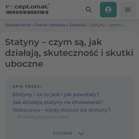
Przejdź do treści
Receptomat
»
Portal zdrowia
»
Zdrowie
»
Statyny – czym są, jak działają, skuteczność i skutki uboczne
Statyny – czym są, jak
działają, skuteczność i skutki
uboczne
SPIS TREŚCI
Statyny – co to jest i jak powstały?
Jak działają statyny na cholesterol?
Wskazania – kiedy stosuje się statyny?
Profilaktyka pierwotna