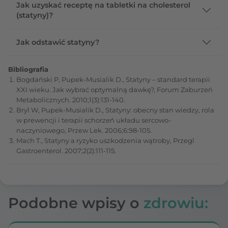
Jak uzyskać receptę na tabletki na cholesterol
(statyny)?
Jak odstawić statyny?
Bibliografia
Bogdański P, Pupek-Musialik D., Statyny – standard terapii
XXI wieku. Jak wybrać optymalną dawkę?, Forum Zaburzeń
Metabolicznych. 2010;1(3):131-140.
Bryl W, Pupek-Musialik D., Statyny: obecny stan wiedzy, rola
w prewencji i terapii schorzeń układu sercowo-
naczyniowego, Przew Lek. 2006;6:98-105.
Mach T., Statyny a ryzyko uszkodzenia wątroby, Przegl
Gastroenterol. 2007;2(2):111-115.
Podobne wpisy o
zdrowiu: