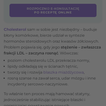
ROZPOCZNIJ E-KONSULTACJĘ
PO RECEPTĘ ONLINE
Cholesterol
sam w sobie jest niezbędny – buduje
błony komórkowe, bierze udział w syntezie
hormonów steroidowych oraz kwasów żółciowych.
Problem pojawia się, gdy jego
stężenie – zwłaszcza
frakcji LDL – zaczyna rosnąć
. Wówczas:
poziom cholesterolu LDL przekracza normy,
lipidy odkładają się w ścianach tętnic,
tworzy się i rozwija
blaszka miażdżycowa
,
rosną szanse na zawał serca, udar mózgu i inne
incydenty sercowo-naczyniowe.
To właśnie ten proces mają hamować statyny,
jednocześnie stabilizując istniejące blaszki i
ograniczając powstawanie nowych.