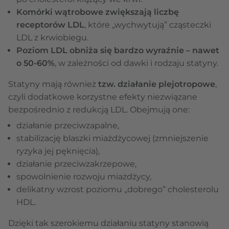
Komórki wątrobowe zwiększają liczbę
receptorów LDL
, które „wychwytują” cząsteczki
LDL z krwiobiegu.
Poziom LDL obniża się bardzo wyraźnie – nawet
o 50-60%
, w zależności od dawki i rodzaju statyny.
Statyny mają również
tzw. działanie plejotropowe
,
czyli dodatkowe korzystne efekty niezwiązane
bezpośrednio z redukcją LDL. Obejmują one:
działanie przeciwzapalne,
stabilizację blaszki miażdżycowej (zmniejszenie
ryzyka jej pęknięcia),
działanie przeciwzakrzepowe,
spowolnienie rozwoju miażdżycy,
delikatny wzrost poziomu „dobrego” cholesterolu
HDL.
Dzięki tak szerokiemu działaniu statyny stanowią