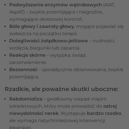
Podwyższenie enzymów wątrobowych
(AlAT,
AspAT) – zwykle przemijające i niegroźne,
wymagające okresowej kontroli.
Bóle głowy i zawroty głowy
, mogące pojawiać się
zwłaszcza na początku terapii.
Dolegliwości żołądkowo-jelitowe
– nudności,
wzdęcia, biegunki lub zaparcia.
Reakcje skórne
– wysypka, świąd,
zaczerwienienie.
Bezsenność
– sporadycznie obserwowana, zwykle
przemijająca.
Rzadkie, ale poważne skutki uboczne:
Rabdomioliza
– gwałtowny rozpad mięśni
szkieletowych, który może prowadzić do
ostrej
niewydolności nerek
. Występuje
bardzo rzadko
,
ale wymaga natychmiastowej interwencji
lekarskiej.