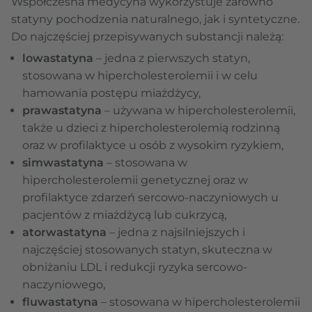
Współczesna medycyna wykorzystuje zarówno
statyny pochodzenia naturalnego, jak i syntetyczne.
Do najczęściej przepisywanych substancji należą:
lowastatyna
– jedna z pierwszych statyn,
stosowana w hipercholesterolemii i w celu
hamowania postępu miażdżycy,
prawastatyna
– używana w hipercholesterolemii,
także u dzieci z hipercholesterolemią rodzinną
oraz w profilaktyce u osób z wysokim ryzykiem,
simwastatyna
– stosowana w
hipercholesterolemii genetycznej oraz w
profilaktyce zdarzeń sercowo-naczyniowych u
pacjentów z miażdżycą lub cukrzycą,
atorwastatyna
– jedna z najsilniejszych i
najczęściej stosowanych statyn, skuteczna w
obniżaniu LDL i redukcji ryzyka sercowo-
naczyniowego,
fluwastatyna
– stosowana w hipercholesterolemii