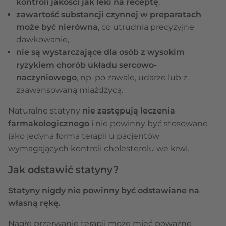
kontroli jakości jak leki na receptę
,
zawartość substancji czynnej w preparatach
może być nierówna
, co utrudnia precyzyjne
dawkowanie,
nie są wystarczające dla osób z wysokim
ryzykiem chorób układu sercowo-
naczyniowego
, np. po zawale, udarze lub z
zaawansowaną miażdżycą.
Naturalne statyny
nie zastępują leczenia
farmakologicznego
i nie powinny być stosowane
jako jedyna forma terapii u pacjentów
wymagających kontroli cholesterolu we krwi.
Jak odstawić statyny?
Statyny nigdy nie powinny być odstawiane na
własną rękę.
Nagłe przerwanie terapii może mieć poważne