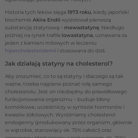
Historia tych leków sięga
1973 roku
, kiedy japoński
biochemik
Akira Endō
wyizolował pierwszą
substancję statynową –
mewastatynę
. Niedługo
później na rynek trafiła
lowastatyna
, uznawana za
jeden z kamieni milowych w leczeniu
hipercholesterolemii
i stosowana do dziś.
Jak działają statyny na cholesterol?
Aby zrozumieć, co to są statyny i dlaczego są tak
ważne, trzeba najpierw poznać rolę samego
cholesterolu. Jest on niezbędny do prawidłowego
funkcjonowania organizmu – buduje błony
komórkowe, uczestniczy w syntezie hormonów i
kwasów żółciowych. Wyróżniamy cholesterol
endogenny (produkowany przez organizm, głównie
w wątrobie, stanowiący ok. 75% całości) oraz
egzogenny (dostarczany z pożywieniem, ok. 25%).