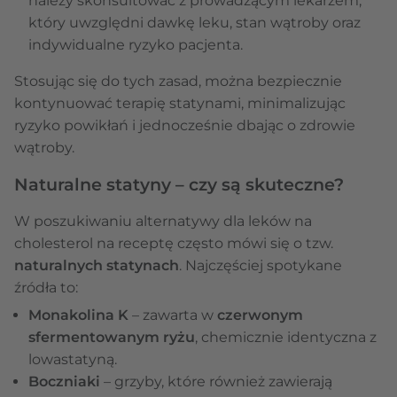
należy skonsultować z prowadzącym lekarzem,
który uwzględni dawkę leku, stan wątroby oraz
indywidualne ryzyko pacjenta.
Stosując się do tych zasad, można bezpiecznie
kontynuować terapię statynami, minimalizując
ryzyko powikłań i jednocześnie dbając o zdrowie
wątroby.
Naturalne statyny – czy są skuteczne?
W poszukiwaniu alternatywy dla leków na
cholesterol na receptę często mówi się o tzw.
naturalnych statynach
. Najczęściej spotykane
źródła to:
Monakolina K
– zawarta w
czerwonym
sfermentowanym ryżu
, chemicznie identyczna z
lowastatyną.
Boczniaki
– grzyby, które również zawierają