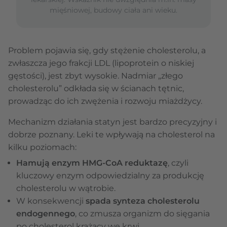
mięśniowej, budowy ciała ani wieku.
Problem pojawia się, gdy stężenie cholesterolu, a
zwłaszcza jego frakcji LDL (lipoprotein o niskiej
gęstości), jest zbyt wysokie. Nadmiar „złego
cholesterolu” odkłada się w ścianach tętnic,
prowadząc do ich zwężenia i rozwoju miażdżycy.
Mechanizm działania statyn jest bardzo precyzyjny i
dobrze poznany. Leki te wpływają na cholesterol na
kilku poziomach:
Hamują enzym HMG-CoA reduktazę
, czyli
kluczowy enzym odpowiedzialny za produkcję
cholesterolu w wątrobie.
W konsekwencji
spada synteza cholesterolu
endogennego
, co zmusza organizm do sięgania
po cholesterol krążący we krwi.