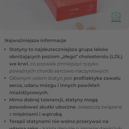
Najważniejsze informacje
​​Statyny to najskuteczniejsza grupa leków
obniżających poziom „złego” cholesterolu (LDL)
we krwi
, co pozwala zmniejszyć ryzyko
poważnych chorób sercowo-naczyniowych.
Głównym celem statyn jest
profilaktyka zawału
serca, udaru mózgu i innych powikłań
miażdżycowych.
Mimo dobrej tolerancji, statyny mogą
powodować skutki uboczne
, zwłaszcza związane
z
mięśniami i wątrobą
.
Terapii statynami nie wolno przerywać na
własną rękę
– każdą decyzję o zmianie dawki lub