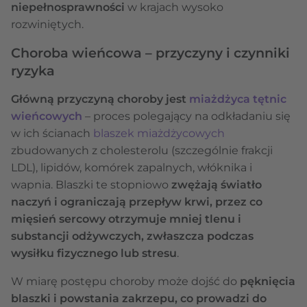
niepełnosprawności
w krajach wysoko
rozwiniętych.
Choroba wieńcowa – przyczyny i czynniki
ryzyka
Główną przyczyną choroby jest
miażdżyca tętnic
wieńcowych
– proces polegający na odkładaniu się
w ich ścianach
blaszek miażdżycowych
zbudowanych z cholesterolu (szczególnie frakcji
LDL), lipidów, komórek zapalnych, włóknika i
wapnia. Blaszki te stopniowo
zwężają światło
naczyń i ograniczają przepływ krwi, przez co
mięsień sercowy otrzymuje mniej tlenu i
substancji odżywczych, zwłaszcza podczas
wysiłku fizycznego lub stresu
.
W miarę postępu choroby może dojść do
pęknięcia
blaszki i powstania zakrzepu, co prowadzi do