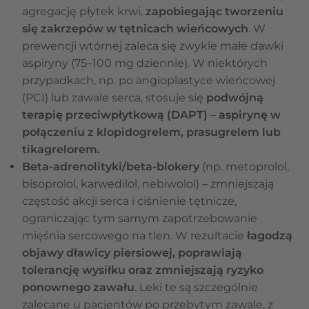
agregację płytek krwi,
zapobiegając tworzeniu
się zakrzepów w tętnicach wieńcowych
. W
prewencji wtórnej zaleca się zwykle małe dawki
aspiryny (75–100 mg dziennie). W niektórych
przypadkach, np. po angioplastyce wieńcowej
(PCI) lub zawale serca, stosuje się
podwójną
terapię przeciwpłytkową (DAPT)
–
aspirynę w
połączeniu z klopidogrelem, prasugrelem lub
tikagrelorem.
Beta-adrenolityki/beta-blokery
(np. metoprolol,
bisoprolol, karwedilol, nebiwolol) – zmniejszają
częstość akcji serca i ciśnienie tętnicze,
ograniczając tym samym zapotrzebowanie
mięśnia sercowego na tlen. W rezultacie
łagodzą
objawy dławicy piersiowej, poprawiają
tolerancję wysiłku oraz zmniejszają ryzyko
ponownego zawału
. Leki te są szczególnie
zalecane u pacjentów po przebytym zawale, z