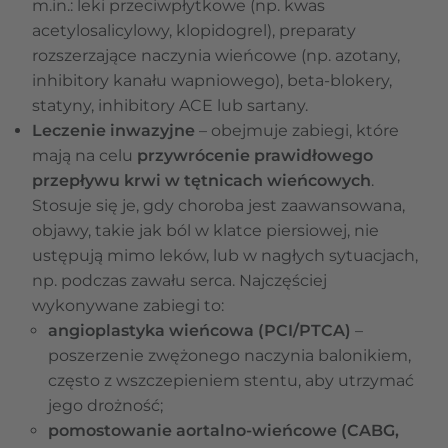
m.in.: leki przeciwpłytkowe (np. kwas
acetylosalicylowy, klopidogrel), preparaty
rozszerzające naczynia wieńcowe (np. azotany,
inhibitory kanału wapniowego), beta-blokery,
statyny, inhibitory ACE lub sartany.
Leczenie inwazyjne
– obejmuje zabiegi, które
mają na celu
przywrócenie prawidłowego
przepływu krwi w tętnicach wieńcowych
.
Stosuje się je, gdy choroba jest zaawansowana,
objawy, takie jak ból w klatce piersiowej, nie
ustępują mimo leków, lub w nagłych sytuacjach,
np. podczas zawału serca. Najczęściej
wykonywane zabiegi to:
angioplastyka wieńcowa (PCI/PTCA)
–
poszerzenie zwężonego naczynia balonikiem,
często z wszczepieniem stentu, aby utrzymać
jego drożność;
pomostowanie aortalno-wieńcowe (CABG,