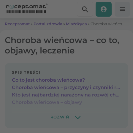
Przejdź do treści
Receptomat
»
Portal zdrowia
»
Miażdżyca
»
Choroba wieńcowa – co to, objawy, leczenie
Choroba wieńcowa – co to,
objawy, leczenie
SPIS TREŚCI
Co to jest choroba wieńcowa?
Choroba wieńcowa – przyczyny i czynniki ryzyka
Kto jest najbardziej narażony na rozwój choroby wieńcowej?
Choroba wieńcowa – objawy