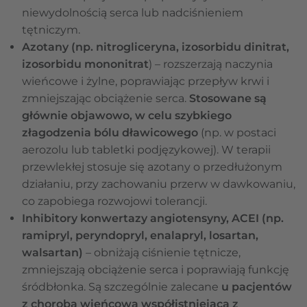
niewydolnością serca lub nadciśnieniem
tętniczym.
Azotany (np. nitrogliceryna, izosorbidu dinitrat,
izosorbidu mononitrat
) – rozszerzają naczynia
wieńcowe i żylne, poprawiając przepływ krwi i
zmniejszając obciążenie serca.
Stosowane są
głównie objawowo, w celu szybkiego
złagodzenia bólu dławicowego
(np. w postaci
aerozolu lub tabletki podjęzykowej). W terapii
przewlekłej stosuje się azotany o przedłużonym
działaniu, przy zachowaniu przerw w dawkowaniu,
co zapobiega rozwojowi tolerancji.
Inhibitory konwertazy angiotensyny, ACEI (np.
ramipryl, peryndopryl, enalapryl, losartan,
walsartan)
– obniżają ciśnienie tętnicze,
zmniejszają obciążenie serca i poprawiają funkcję
śródbłonka. Są szczególnie zalecane
u pacjentów
z chorobą wieńcową współistniejącą z