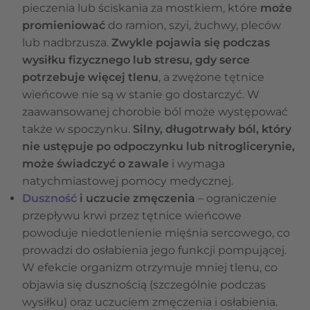
pieczenia lub ściskania za mostkiem, które
może
promieniować
do ramion, szyi, żuchwy, pleców
lub nadbrzusza.
Zwykle pojawia się podczas
wysiłku fizycznego lub stresu, gdy serce
potrzebuje więcej tlenu
, a zwężone tętnice
wieńcowe nie są w stanie go dostarczyć. W
zaawansowanej chorobie ból może występować
także w spoczynku.
Silny, długotrwały ból, który
nie ustępuje po odpoczynku lub nitroglicerynie,
może świadczyć o zawale
i wymaga
natychmiastowej pomocy medycznej.
Duszność
i uczucie zmęczenia
– ograniczenie
przepływu krwi przez tętnice wieńcowe
powoduje niedotlenienie mięśnia sercowego, co
prowadzi do osłabienia jego funkcji pompującej.
W efekcie organizm otrzymuje mniej tlenu, co
objawia się dusznością (szczególnie podczas
wysiłku) oraz uczuciem zmęczenia i osłabienia.