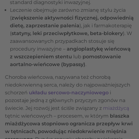
standard diagnostyki inwazyjnej.
Leczenie obejmuje zarówno zmianę stylu życia
(
zwiększenie aktywności fizycznej, odpowiednią
dietę,
zaprzestanie palenia
), jak i farmakoterapię
(
statyny, leki przeciwpłytkowe,
beta-blokery
). W
zaawansowanych przypadkach stosuje się
procedury inwazyjne –
angioplastykę wieńcową
z wszczepieniem stentu
lub
pomostowanie
aortalno-wieńcowe (bypassy)
.
Choroba wieńcowa, nazywana też chorobą
niedokrwienną serca, należy do najpoważniejszych
schorzeń
układu sercowo-naczyniowego
i
pozostaje jedną z głównych przyczyn zgonów na
świecie. Jej rozwój jest ściśle związany z
miażdżycą
tętnic wieńcowych – procesem, w którym
blaszka
miażdżycowa stopniowo ogranicza przepływ krwi
w tętnicach, powodując niedokrwienie mięśnia