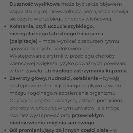
Duszność wysiłkowa
może być także objawem
współistniejącej niewydolności serca, która rozwija
się często w przebiegu choroby wieńcowej.
Kołatanie, czyli uczucie szybkiego,
nieregularnego lub silnego bicia serca
(palpitacje)
–
może wynikać z zaburzeń rytmu
spowodowanych niedokrwieniem.
Występowanie arytmii w przebiegu choroby
wieńcowej zwiększa ryzyko poważnych powikłań,
w tym zawału lub
nagłego zatrzymania krążenia
.
Zawroty głowy, nudności, osłabienie
– bywają
następstwem zmniejszonego dopływu krwi do
mózgu i ogólnego niedotlenienia organizmu.
Objawy te często towarzyszą ostrym postaciom
choroby wieńcowej, w tym zawałowi, ale mogą
również występować przy
przewlekłym
niedokrwieniu mięśnia sercowego
.
Ból promieniujący do innych części ciała
– w