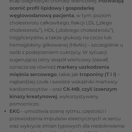
etap diagnostyki choroby wieńcowej.
Pozwalają
ocenić profil lipidowy i gospodarkę
węglowodanową pacjenta
, w tym: poziom
cholesterolu całkowitego, frakcji LDL („złego
cholesterolu”), HDL („dobrego cholesterolu”),
trójglicerydów, a także glukozy na czczo lub
hemoglobiny glikowanej (HbA1c) – szczególnie u
osób z podejrzeniem cukrzycy. W sytuacji
sugerującej ostry zespół wieńcowy (zawał)
oznacza się również
markery uszkodzenia
mięśnia sercowego
, takie jak
troponiny (T i I)
–
najbardziej czułe i swoiste wskaźniki martwicy
kardiomiocytów – oraz
CK-MB
,
czyli izoenzym
kinazy kreatynowej
, wykorzystywany
pomocniczo.
EKG
– umożliwia ocenę rytmu, częstości i
przewodzenia impulsów elektrycznych w sercu
oraz wykrycie zmian typowych dla niedokrwienia