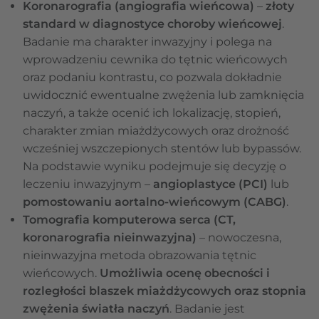
Koronarografia (angiografia wieńcowa)
–
złoty
standard w diagnostyce choroby wieńcowej
.
Badanie ma charakter inwazyjny i polega na
wprowadzeniu cewnika do tętnic wieńcowych
oraz podaniu kontrastu, co pozwala dokładnie
uwidocznić ewentualne zwężenia lub zamknięcia
naczyń, a także ocenić ich lokalizację, stopień,
charakter zmian miażdżycowych oraz drożność
wcześniej wszczepionych stentów lub bypassów.
Na podstawie wyniku podejmuje się decyzję o
leczeniu inwazyjnym –
angioplastyce (PCI)
lub
pomostowaniu aortalno-wieńcowym (CABG)
.
Tomografia komputerowa serca (CT,
koronarografia nieinwazyjna)
– nowoczesna,
nieinwazyjna metoda obrazowania tętnic
wieńcowych.
Umożliwia ocenę obecności i
rozległości blaszek miażdżycowych oraz stopnia
zwężenia światła naczyń
. Badanie jest