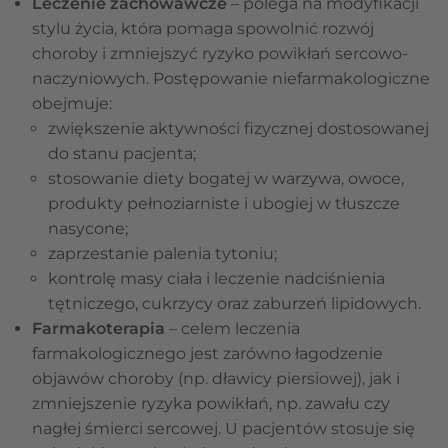
Leczenie zachowawcze
– polega na modyfikacji
stylu życia, która pomaga spowolnić rozwój
choroby i zmniejszyć ryzyko powikłań sercowo-
naczyniowych. Postępowanie niefarmakologiczne
obejmuje:
zwiększenie aktywności fizycznej dostosowanej
do stanu pacjenta;
stosowanie diety bogatej w warzywa, owoce,
produkty pełnoziarniste i ubogiej w tłuszcze
nasycone;
zaprzestanie palenia tytoniu;
kontrolę masy ciała i leczenie nadciśnienia
tętniczego, cukrzycy oraz zaburzeń lipidowych.
Farmakoterapia
– celem leczenia
farmakologicznego jest zarówno łagodzenie
objawów choroby (np. dławicy piersiowej), jak i
zmniejszenie ryzyka powikłań, np. zawału czy
nagłej śmierci sercowej. U pacjentów stosuje się