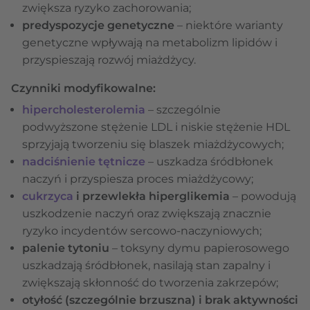
zwiększa ryzyko zachorowania;
predyspozycje genetyczne
– niektóre warianty
genetyczne wpływają na metabolizm lipidów i
przyspieszają rozwój miażdżycy.
Czynniki modyfikowalne:
hipercholesterolemia
– szczególnie
podwyższone stężenie LDL i niskie stężenie HDL
sprzyjają tworzeniu się blaszek miażdżycowych;
nadciśnienie tętnicze
– uszkadza śródbłonek
naczyń i przyspiesza proces miażdżycowy;
cukrzyca
i przewlekła hiperglikemia
– powodują
uszkodzenie naczyń oraz zwiększają znacznie
ryzyko incydentów sercowo-naczyniowych;
palenie tytoniu
– toksyny dymu papierosowego
uszkadzają śródbłonek, nasilają stan zapalny i
zwiększają skłonność do tworzenia zakrzepów;
otyłość (szczególnie brzuszna) i brak aktywności