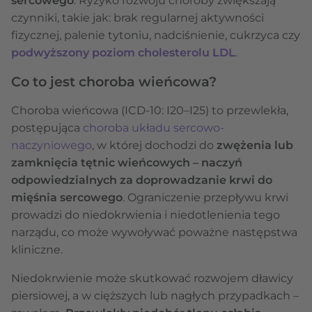
sercowego
. Ryzyko rozwoju choroby zwiększają
czynniki, takie jak: brak regularnej aktywności
fizycznej, palenie tytoniu, nadciśnienie, cukrzyca czy
podwyższony poziom cholesterolu LDL
.
Co to jest choroba wieńcowa?
Choroba wieńcowa (ICD-10: I20–I25) to przewlekła,
postępująca
choroba układu sercowo-
naczyniowego
, w której dochodzi do
zwężenia lub
zamknięcia tętnic wieńcowych – naczyń
odpowiedzialnych za doprowadzanie krwi do
mięśnia sercowego
. Ograniczenie przepływu krwi
prowadzi do niedokrwienia i niedotlenienia tego
narządu, co może wywoływać poważne następstwa
kliniczne.
Niedokrwienie może skutkować rozwojem dławicy
piersiowej, a w cięższych lub nagłych przypadkach –