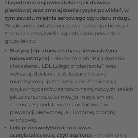
złagodzenie objawów (takich jak dławica
piersiowa) oraz zmniejszenie ryzyka powikłań, w
tym zawału mięśnia sercowego czy udaru mózgu
.
W zależności od stopnia zaawansowania choroby i
stanu pacjenta, kardiolog dobiera odpowiednie
grupy leków.
Statyny (np. atorwastatyna, simwastatyna,
rosuwastatyna)
– skutecznie obniżają stężenie
cholesterolu LDL („złego cholesterolu”) oraz
wykazują działanie stabilizujące blaszkę
miażdżycową i przeciwzapalne. Zmniejszają
ryzyko incydentów sercowo-naczyniowych, takich
jak zawał serca, udar mózgu i nagła śmierć
sercowa. Są podstawą terapii zarówno w
prewencji pierwotnej, jak i wtórnej choroby
wieńcowej.
Leki przeciwpłytkowe (np. kwas
acetylosalicylowy, czyli aspiryna)
– zmniejszają