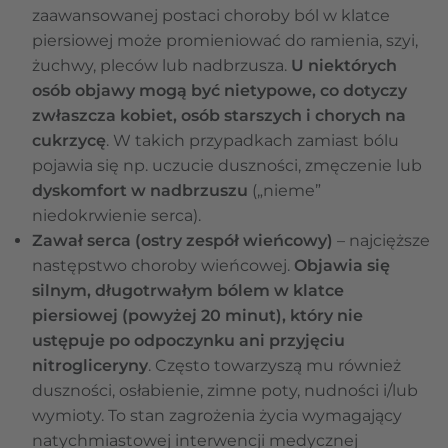
zaawansowanej postaci choroby ból w klatce
piersiowej może promieniować do ramienia, szyi,
żuchwy, pleców lub nadbrzusza.
U niektórych
osób objawy mogą być nietypowe, co dotyczy
zwłaszcza kobiet, osób starszych i chorych na
cukrzycę
. W takich przypadkach zamiast bólu
pojawia się np. uczucie duszności, zmęczenie lub
dyskomfort w nadbrzuszu
(„nieme”
niedokrwienie serca).
Zawał serca (ostry zespół wieńcowy)
– najcięższe
następstwo choroby wieńcowej.
Objawia się
silnym, długotrwałym bólem w klatce
piersiowej (powyżej 20 minut), który nie
ustępuje po odpoczynku ani przyjęciu
nitrogliceryny
. Często towarzyszą mu również
duszności, osłabienie, zimne poty, nudności i/lub
wymioty. To stan zagrożenia życia wymagający
natychmiastowej interwencji medycznej