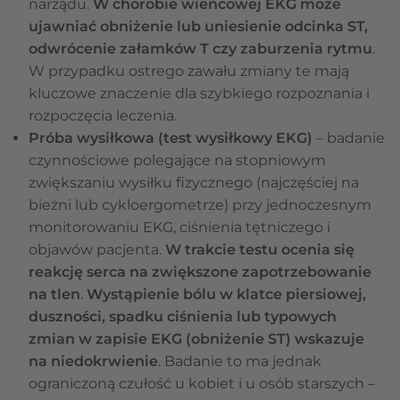
narządu.
W chorobie wieńcowej EKG może
ujawniać obniżenie lub uniesienie odcinka ST,
odwrócenie załamków T czy zaburzenia rytmu
.
W przypadku ostrego zawału zmiany te mają
kluczowe znaczenie dla szybkiego rozpoznania i
rozpoczęcia leczenia.
Próba wysiłkowa (test wysiłkowy EKG)
– badanie
czynnościowe polegające na stopniowym
zwiększaniu wysiłku fizycznego (najczęściej na
bieżni lub cykloergometrze) przy jednoczesnym
monitorowaniu EKG, ciśnienia tętniczego i
objawów pacjenta.
W trakcie testu ocenia się
reakcję serca na zwiększone zapotrzebowanie
na tlen
.
Wystąpienie bólu w klatce piersiowej,
duszności, spadku ciśnienia lub typowych
zmian w zapisie EKG (obniżenie ST) wskazuje
na niedokrwienie
. Badanie to ma jednak
ograniczoną czułość u kobiet i u osób starszych –