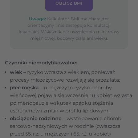
OBLICZ BMI
Uwaga:
Kalkulator BMI ma charakter
orientacyjny i nie zastępuje konsultacji
lekarskiej. Wskaźnik nie uwzględnia m.in. masy
mięśniowej, budowy ciała ani wieku.
Czynniki niemodyfikowalne:
wiek
– ryzyko wzrasta z wiekiem, ponieważ
procesy miażdżycowe rozwijają się przez lata;
płeć męska
– u mężczyzn ryzyko choroby
wieńcowej pojawia się wcześniej; u kobiet wzrasta
po menopauzie wskutek spadku stężenia
estrogenów i zmian w profilu lipidowym;
obciążenie rodzinne
– występowanie chorób
sercowo-naczyniowych w rodzinie (zwłaszcza
przed 55. r.ż. u mężczyzn i 65. r.ż. u kobiet)