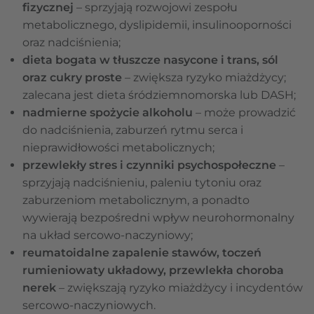
fizycznej
– sprzyjają rozwojowi zespołu
metabolicznego, dyslipidemii, insulinooporności
oraz nadciśnienia;
dieta bogata w tłuszcze nasycone i trans, sól
oraz cukry proste
– zwiększa ryzyko miażdżycy;
zalecana jest dieta śródziemnomorska lub DASH;
nadmierne spożycie alkoholu
– może prowadzić
do nadciśnienia, zaburzeń rytmu serca i
nieprawidłowości metabolicznych;
przewlekły stres i czynniki psychospołeczne
–
sprzyjają nadciśnieniu, paleniu tytoniu oraz
zaburzeniom metabolicznym, a ponadto
wywierają bezpośredni wpływ neurohormonalny
na układ sercowo-naczyniowy;
reumatoidalne zapalenie stawów, toczeń
rumieniowaty układowy, przewlekła choroba
nerek
– zwiększają ryzyko miażdżycy i incydentów
sercowo-naczyniowych.