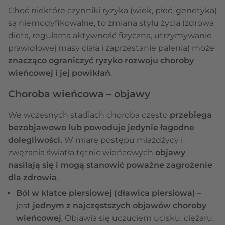
Choć niektóre czynniki ryzyka (wiek, płeć, genetyka)
są niemodyfikowalne, to zmiana stylu życia (zdrowa
dieta, regularna aktywność fizyczna, utrzymywanie
prawidłowej masy ciała i zaprzestanie palenia) może
znacząco ograniczyć ryzyko rozwoju choroby
wieńcowej i jej powikłań
.
Choroba wieńcowa – objawy
We wczesnych stadiach choroba często
przebiega
bezobjawowo lub powoduje jedynie łagodne
dolegliwości.
W miarę postępu miażdżycy i
zwężania światła tętnic wieńcowych
objawy
nasilają się i mogą stanowić poważne zagrożenie
dla zdrowia
.
Ból w klatce piersiowej (dławica piersiowa)
–
jest
jednym z najczęstszych objawów choroby
wieńcowej
. Objawia się uczuciem ucisku, ciężaru,