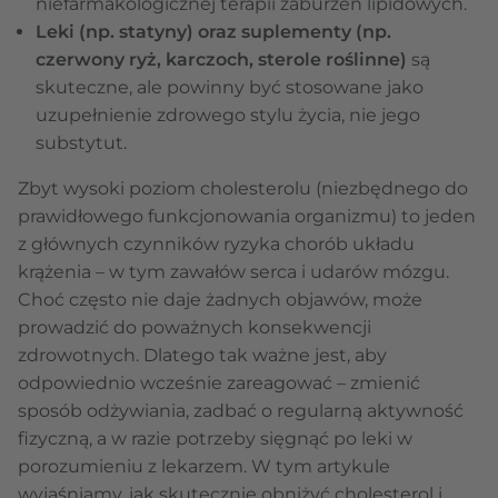
niefarmakologicznej terapii zaburzeń lipidowych.
Leki (np. statyny) oraz suplementy (np.
czerwony ryż, karczoch, sterole roślinne)
są
skuteczne, ale powinny być stosowane jako
uzupełnienie zdrowego stylu życia, nie jego
substytut.
Zbyt wysoki poziom cholesterolu (niezbędnego do
prawidłowego funkcjonowania organizmu) to jeden
z głównych czynników ryzyka chorób układu
krążenia – w tym zawałów serca i udarów mózgu.
Choć często nie daje żadnych objawów, może
prowadzić do poważnych konsekwencji
zdrowotnych. Dlatego tak ważne jest, aby
odpowiednio wcześnie zareagować – zmienić
sposób odżywiania, zadbać o regularną aktywność
fizyczną, a w razie potrzeby sięgnąć po leki w
porozumieniu z lekarzem. W tym artykule
wyjaśniamy, jak skutecznie obniżyć cholesterol i