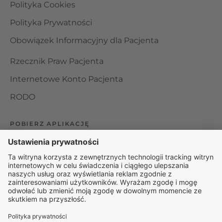
Polityka Cookies
Polityka Prywatności
Obowiązek Informacyjny dla Pacjenta
Rzecznik Praw Pacjenta
Internetowe Konto Pacjenta
RODO
POBIERZ APLIKACJĘ
Organizator udzielania świadczeń telemedycznych jest
podmiotem leczniczym w rozumieniu ustawy z dnia 15
kwietnia 2011 roku o działalności leczniczej, wpisanym do
rejestru podmiotów wykonujących działalność leczniczą pod
numerem: 000000229172.