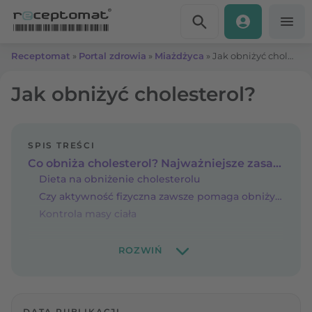
Przejdź do treści
Receptomat
»
Portal zdrowia
»
Miażdżyca
»
Jak obniżyć cholesterol?
Jak obniżyć cholesterol?
SPIS TREŚCI
Co obniża cholesterol? Najważniejsze zasady
Dieta na obniżenie cholesterolu
Czy aktywność fizyczna zawsze pomaga obniżyć cholesterol?
Kontrola masy ciała
DATA PUBLIKACJI