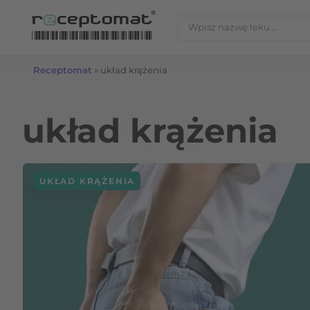
Przejdź do treści
Szukaj:
Receptomat
»
układ krążenia
układ krążenia
UKŁAD KRĄŻENIA