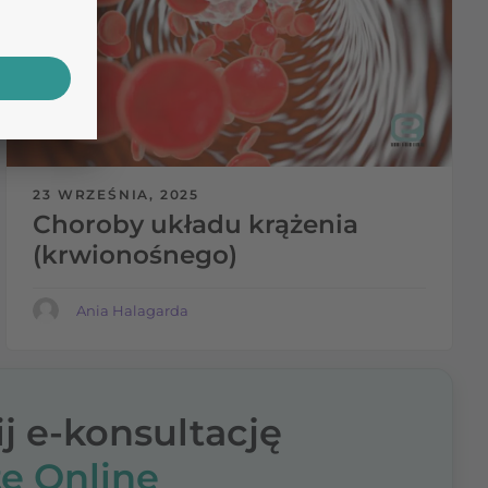
23 WRZEŚNIA, 2025
Choroby układu krążenia
(krwionośnego)
Ania Halagarda
j e-konsultację
ę Online