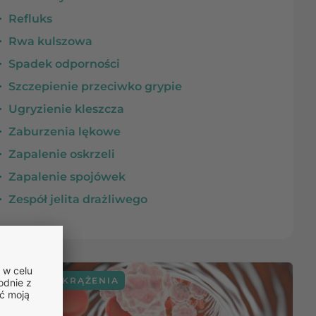
Refluks
Rwa kulszowa
Spadek odporności
Szczepienie przeciwko grypie
Ugryzienie kleszcza
Zaburzenia lękowe
Zapalenie oskrzeli
Zapalenie spojówek
Zespół jelita drażliwego
UKŁAD KRĄŻENIA