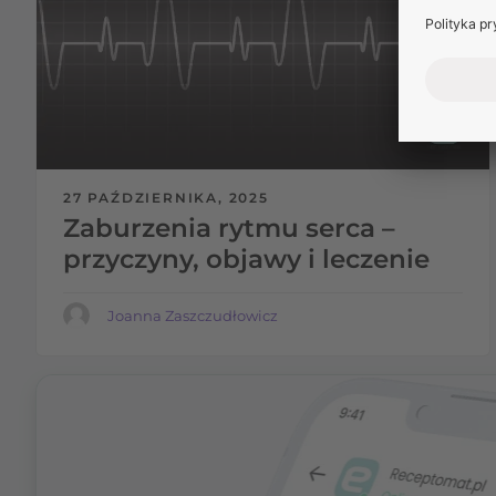
27 PAŹDZIERNIKA, 2025
Zaburzenia rytmu serca –
przyczyny, objawy i leczenie
Joanna Zaszczudłowicz