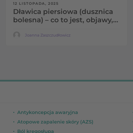
12 LISTOPADA, 2025
Dławica piersiowa (dusznica
bolesna) – co to jest, objawy,
jak leczyć
Joanna Zaszczudłowicz
Antykoncepcja awaryjna
Atopowe zapalenie skóry (AZS)
Ból kręgosłupa