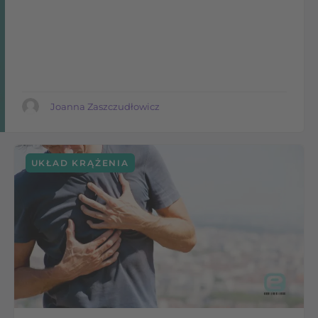
Joanna Zaszczudłowicz
UKŁAD KRĄŻENIA