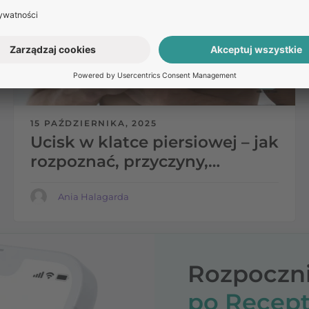
15 PAŹDZIERNIKA, 2025
Ucisk w klatce piersiowej – jak
rozpoznać, przyczyny,
leczenie
Ania Halagarda
Rozpoczni
po Recept