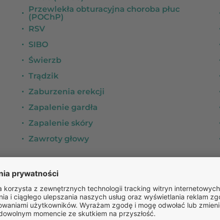
Przewlekła obturacyjna choroba płuc
(POChP)
RSV
SIBO
Świerzb
Trądzik
Zaburzenia erekcji
Zapalenie gardła
Zapalenie skóry
Zawroty głowy
PRZEWLEKŁA OBTURACYJNA CHOROBA PŁUC
(POCHP)
,
UKŁAD KRĄŻENIA