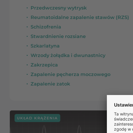
Przedwczesny wytrysk
Reumatoidalne zapalenie stawów (RZS)
Schizofrenia
Stwardnienie rozsiane
Szkarlatyna
Wrzody żołądka i dwunastnicy
Zakrzepica
Zapalenie pęcherza moczowego
Zapalenie zatok
UKŁAD KRĄŻENIA