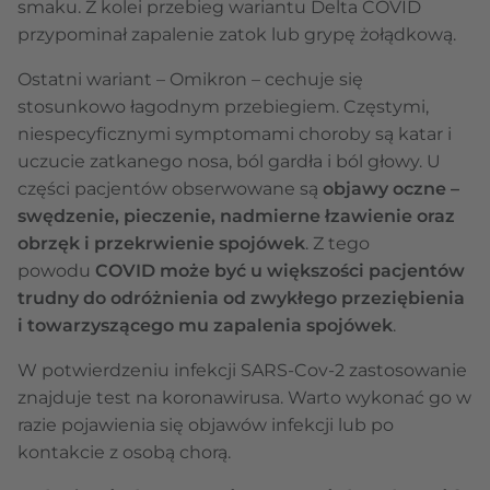
smaku. Z kolei przebieg wariantu Delta COVID
przypominał zapalenie zatok lub grypę żołądkową.
Ostatni wariant – Omikron – cechuje się
stosunkowo łagodnym przebiegiem. Częstymi,
niespecyficznymi symptomami choroby są katar i
uczucie zatkanego nosa, ból gardła i ból głowy. U
części pacjentów obserwowane są
objawy oczne –
swędzenie, pieczenie, nadmierne łzawienie oraz
obrzęk i przekrwienie spojówek
. Z tego
powodu
COVID może być u większości pacjentów
trudny do odróżnienia od zwykłego przeziębienia
i towarzyszącego mu zapalenia spojówek
.
W potwierdzeniu infekcji SARS-Cov-2 zastosowanie
znajduje test na koronawirusa. Warto wykonać go w
razie pojawienia się objawów infekcji lub po
kontakcie z osobą chorą.