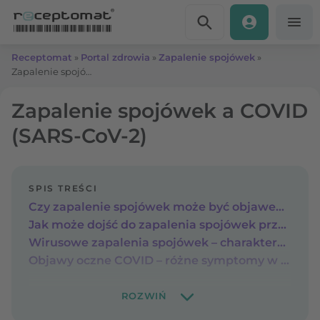
Przejdź do treści
Receptomat
»
Portal zdrowia
»
Zapalenie spojówek
»
Zapalenie spojówek a COVID (SARS-CoV-2)
Zapalenie spojówek a COVID
(SARS-CoV-2)
SPIS TREŚCI
Czy zapalenie spojówek może być objawem COVID?
Jak może dojść do zapalenia spojówek przy COVID?
Wirusowe zapalenia spojówek – charakterystyczne objawy infekcji
Objawy oczne COVID – różne symptomy w zależności od wariantu