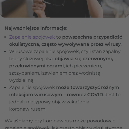
Najważniejsze informacje:
Zapalenie spojówek
to
powszechna przypadłość
okulistyczna, często wywoływana przez wirusy
.
Wirusowe zapalenie spojówek, czyli stan zapalny
błony śluzowej oka,
objawia się czerwonymi,
przekrwionymi oczami
, ich pieczeniem,
szczypaniem, łzawieniem oraz wodnistą
wydzieliną.
Zapalenie spojówek
może towarzyszyć różnym
infekcjom wirusowym – również COVID
. Jest to
jednak nietypowy objaw zakażenia
koronawirusem.
Wyjaśniamy, czy koronawirus może powodować
zapalenie spojówek, jak często objawy okulistyczne