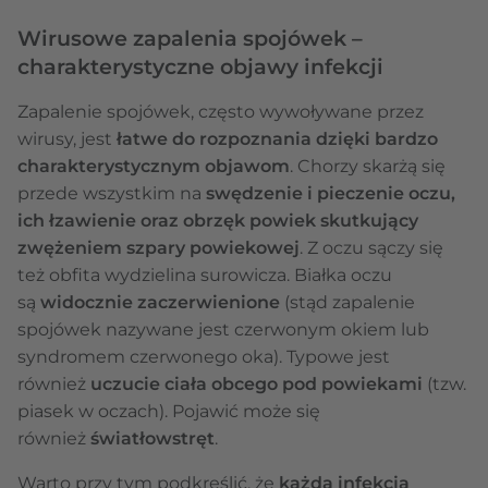
Wirusowe zapalenia spojówek –
charakterystyczne objawy infekcji
Zapalenie spojówek, często wywoływane przez
wirusy, jest
łatwe do rozpoznania dzięki bardzo
charakterystycznym objawom
. Chorzy skarżą się
przede wszystkim na
swędzenie i pieczenie oczu,
ich łzawienie oraz obrzęk powiek skutkujący
zwężeniem szpary powiekowej
. Z oczu sączy się
też obfita wydzielina surowicza. Białka oczu
są
widocznie zaczerwienione
(stąd zapalenie
spojówek nazywane jest czerwonym okiem lub
syndromem czerwonego oka). Typowe jest
również
uczucie ciała obcego pod powiekami
(tzw.
piasek w oczach). Pojawić może się
również
światłowstręt
.
Warto przy tym podkreślić, że
każda infekcja