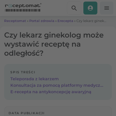
Przejdź do treści
Receptomat
»
Portal zdrowia
»
Erecepta
»
Czy lekarz ginekolog może wystawić receptę na odległość?
Czy lekarz ginekolog może
wystawić receptę na
odległość?
SPIS TREŚCI
Teleporada z lekarzem
Konsultacja za pomocą platformy medycznej
E-recepta na antykoncepcję awaryjną
DATA PUBLIKACJI