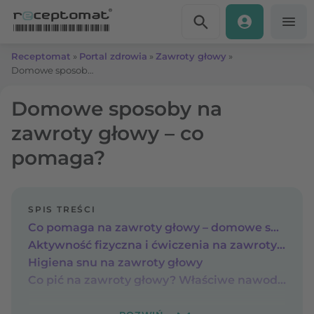
Przejdź do treści
Receptomat
»
Portal zdrowia
»
Zawroty głowy
»
Domowe sposoby na zawroty głowy – co pomaga?
Domowe sposoby na
zawroty głowy – co
pomaga?
SPIS TREŚCI
Co pomaga na zawroty głowy – domowe sposoby
Aktywność fizyczna i ćwiczenia na zawroty głowy
Higiena snu na zawroty głowy
Co pić na zawroty głowy? Właściwe nawodnienie