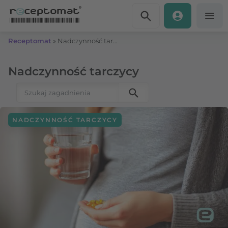
Przejdź do treści
Receptomat
»
Nadczynność tarczycy
Nadczynność tarczycy
Szukaj:
NADCZYNNOŚĆ TARCZYCY