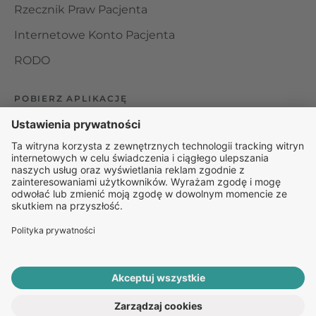
Rzecznik Praw Pacjenta
Internetowe Konto Pacjenta
RODO
POBIERZ APLIKACJĘ
Organizator udzielania świadczeń telemedycznych jest
podmiotem leczniczym w rozumieniu ustawy z dnia 15
kwietnia 2011 roku o działalności leczniczej, wpisanym do
rejestru podmiotów wykonujących działalność leczniczą pod
numerem: 000000229172.
© 2025 Rapiomed Group Sp. z o.o.
Baza Leków
Baza
przypadłości
ROZPOCZNIJ E-KONSULTACJĘ