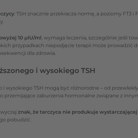
rczycy
: TSH znacznie przekracza normę, a poziomy FT3 i F
y.
owyżej 10 µIU/ml
, wymaga leczenia, szczególnie jeśli t
akich przypadkach niepodjęcie terapii może prowadzić d
nsekwencji dla zdrowia.
ższonego i wysokiego TSH
 i wysokiego TSH mogą być różnorodne – od przewlekł
 przemijające zaburzenia hormonalne związane z inny
zwyczaj
znak, że tarczyca nie produkuje wystarczające
ego pobudzić.