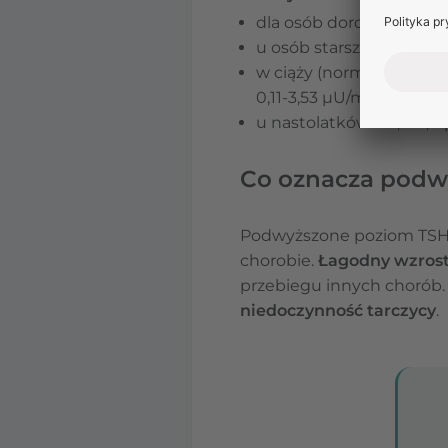
dla osób dorosłych – 0,4
u osób starszych (powyże
w ciąży (normy są trochę 
0,11-3,53 μU/ml,
u nastolatków – 0,4-5,0 
Co oznacza podw
Podwyższone poziom TSH o
chorobie.
Łagodny wzrost
przebiegu innych chorób
niedoczynność tarczycy