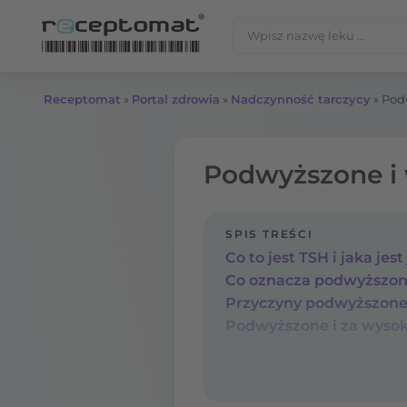
Przejdź do treści
Szukaj:
Receptomat
»
Portal zdrowia
»
Nadczynność tarczycy
»
Podw
Podwyższone i 
SPIS TREŚCI
Co to jest TSH i jaka jes
Co oznacza podwyższon
Przyczyny podwyższone
Podwyższone i za wysok