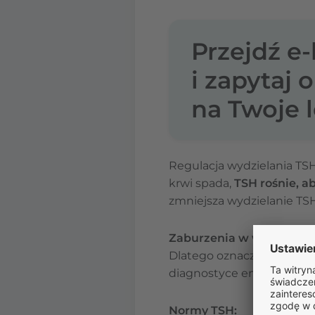
Przejdź e
i zapytaj 
na Twoje l
Regulacja wydzielania TS
krwi spada,
TSH rośnie, a
zmniejsza wydzielanie TSH
Zaburzenia w wydzielan
Dlatego oznaczenie hor
diagnostyce endokrynolog
Normy TSH: