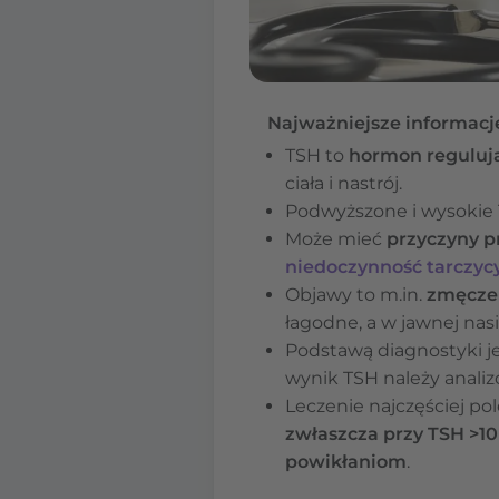
Najważniejsze informacj
TSH to
hormon reguluj
ciała i nastrój.
Podwyższone i wysokie 
Może mieć
przyczyny p
niedoczynność tarczyc
Objawy to m.in.
zmęczeni
łagodne, a w jawnej nasi
Podstawą diagnostyki j
wynik TSH należy analiz
Leczenie najczęściej po
zwłaszcza przy TSH >1
powikłaniom
.