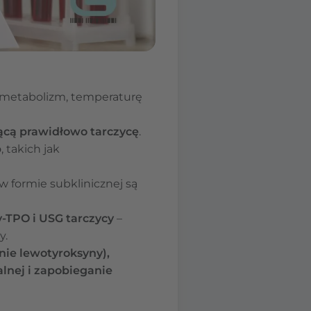
 metabolizm, temperaturę
ącą prawidłowo tarczycę
.
b
, takich jak
w formie subklinicznej są
y-TPO i USG tarczycy
–
y.
ie lewotyroksyny),
nej i zapobieganie