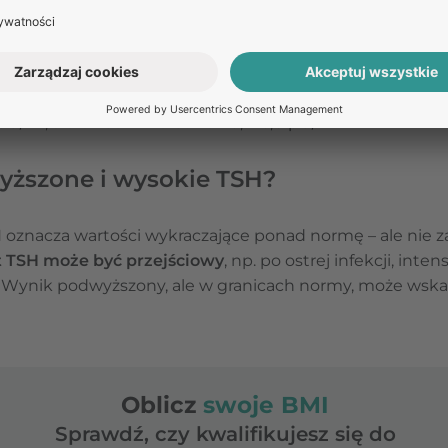
 do 4,0 μU/ml,
j 70 lat) – do 6,0 µIU/ml,
niższe) – dla I trymestru 0.009-3,18, dla II trymestru 0,05
μU/ml, a u dzieci kilkuletnich 0,4-6,0 μU/ml.
yższone i wysokie TSH?
znacza wartości wykraczające ponad normę – ale nie z
 TSH może być przejściowy
, np. po ostrej infekcji, int
. Wynik podwyższony, ale w granicach normy, może wsk
.
Oblicz
swoje BMI
Sprawdź, czy kwalifikujesz się do