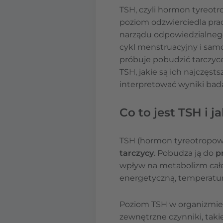
TSH, czyli hormon tyreot
poziom odzwierciedla prac
narządu odpowiedzialnego
cykl menstruacyjny i sam
próbuje pobudzić tarczycę
TSH, jakie są ich najczęst
interpretować wyniki bada
Co to jest TSH i j
TSH (hormon tyreotropowy
tarczycy
. Pobudza ją do
p
wpływ na metabolizm cał
energetyczną, temperaturę
Poziom TSH w organizmi
zewnętrzne czynniki, takie