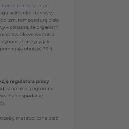
chorób tarczycy
. Jego
ulacji funkcji tarczycy –
olizm, temperaturę ciała,
wy – oznacza, że organizm
 nieprawidłowe wartości
oczynność tarczycy, jak
i pomagają obniżyć TSH.
kcję regulatora pracy
a)
, które mają ogromny
ływa na gospodarkę
ój.
trzeby metaboliczne oraz