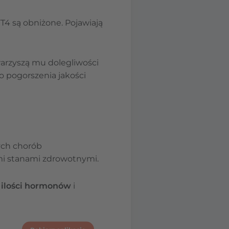
T4 są obniżone. Pojawiają
owarzyszą mu dolegliwości
o pogorszenia jakości
ych chorób
mi stanami zdrowotnymi.
j ilości hormonów
i