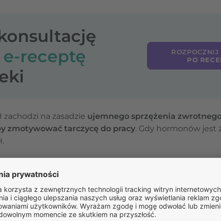
-konsultację
o
e-receptę
ROZPOCZNIJ
PO RECE
eki
H zachodzi na zasadzie
ujemnego sprzężenia zwrotneg
by zmotywować tarczycę do pracy
. Gdy hormonów jest 
.
iu TSH
mogą prowadzić zarówno do niedoczynności, jak i
mony tyreotropowego
jest to jedno z podstawowych b
icznej.