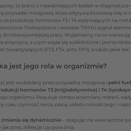
ropowy, to jedno z najważniejszych badań w diagnostyce
ę przysadki mózgowej, która odgrywa kluczową rolę w reg
 za produkcję hormonów T3 i T4 wpływających na metab
opoczucie. Podwyższone i wysokie TSH to sygnał alarmo
 do intensywniejszej pracy. Wyjaśniamy, na co wskazują
sze przyczyny, z czym wiąże się subkliniczna i jawna nied
ń towarzyszących (FT3, FT4, anty-TPO), a także jakie lek
aka jest jego rola w organizmie?
) jest wydzielany przez przysadkę mózgową i
pełni fun
rodukcji hormonów T3 (trójjodotyronina) i T4 (tyroksyn
ego organizmu. Reguluje tempo przemiany materii, wp
 ciała, czynność serca, pracę układu rozrodczego i nastr
e
zmienia się dynamicznie
– reagując na wewnętrzne po
 jak stres, infekcje czy pora dnia.