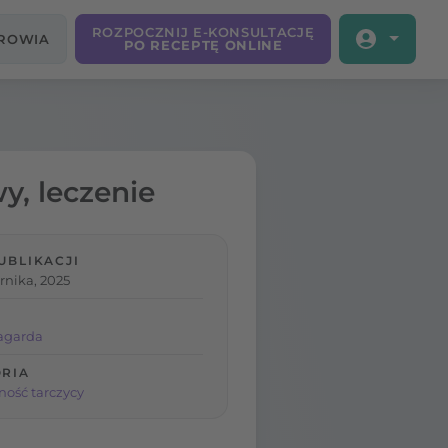
ROZPOCZNIJ E-KONSULTACJĘ
DROWIA
PO RECEPTĘ ONLINE
y, leczenie
UBLIKACJI
rnika, 2025
agarda
RIA
ość tarczycy