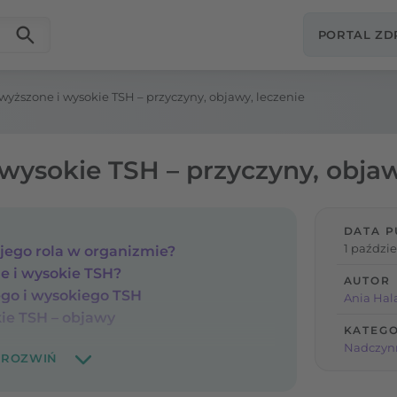
PORTAL Z
yższone i wysokie TSH – przyczyny, objawy, leczenie
wysokie TSH – przyczyny, objaw
DATA P
1 paździe
t jego rola w organizmie?
e i wysokie TSH?
AUTOR
go i wysokiego TSH
Ania Hal
ie TSH – objawy
KATEGO
Nadczynn