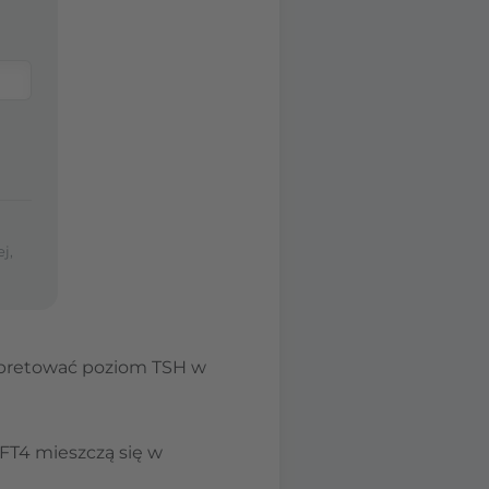
j,
erpretować poziom TSH w
 FT4 mieszczą się w