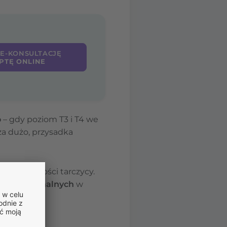
 E-KONSULTACJĘ
PTĘ ONLINE
o
– gdy poziom T3 i T4 we
za dużo, przysadka
 nadczynności tarczycy.
adań hormonalnych
w