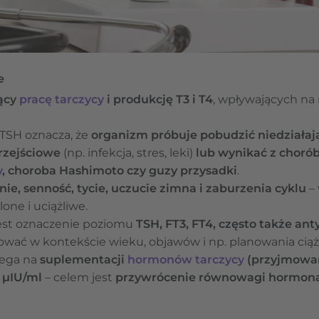
e
ący
pracę tarczycy
i produkcję T3 i T4
, wpływających na
TSH oznacza, że
organizm próbuje pobudzić niedziałaj
rzejściowe
(np. infekcja, stres, leki)
lub wynikać z choró
y
, choroba Hashimoto czy guzy przysadki
.
e, senność, tycie, uczucie zimna i zaburzenia cyklu
– 
lone i uciążliwe.
est oznaczenie poziomu
TSH, FT3, FT4, często także ant
ować w kontekście wieku, objawów i np. planowania ciąż
lega na
suplementacji
hormonów tarczycy
(przyjmowan
0 µIU/ml
– celem jest
przywrócenie równowagi hormonal