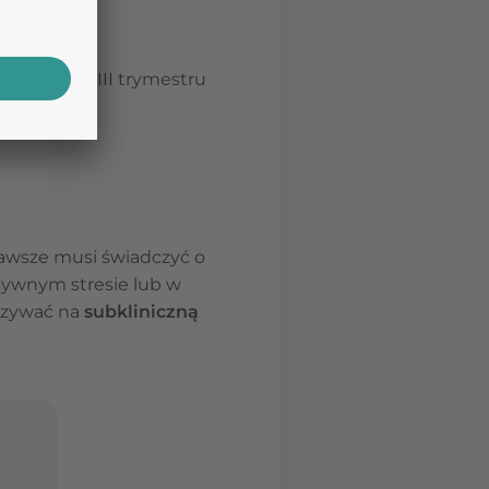
-3,44, a dla III trymestru
awsze musi świadczyć o
ensywnym stresie lub w
azywać na
subkliniczną