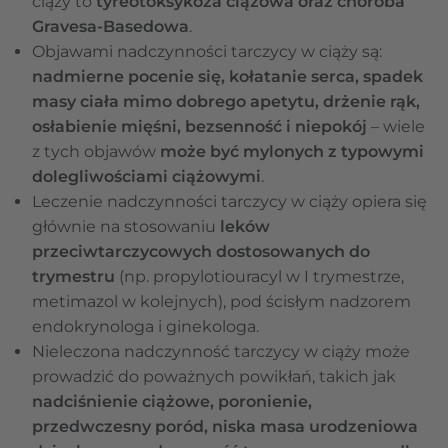
ciąży to
tyreotoksykoza ciążowa oraz choroba
Gravesa-Basedowa
.
Objawami nadczynności tarczycy w ciąży są:
nadmierne pocenie się, kołatanie serca, spadek
masy ciała mimo dobrego apetytu, drżenie rąk,
osłabienie mięśni, bezsenność i niepokój
– wiele
z tych objawów
może być mylonych z typowymi
dolegliwościami ciążowymi
.
Leczenie nadczynności tarczycy w ciąży opiera się
głównie na stosowaniu
leków
przeciwtarczycowych dostosowanych do
trymestru
(np. propylotiouracyl w I trymestrze,
metimazol w kolejnych), pod ścisłym nadzorem
endokrynologa i ginekologa.
Nieleczona nadczynność tarczycy w ciąży może
prowadzić do poważnych powikłań, takich jak
nadciśnienie ciążowe, poronienie,
przedwczesny poród, niska masa urodzeniowa