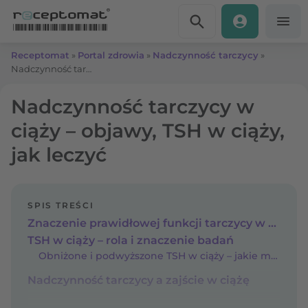
Przejdź do treści
Receptomat
»
Portal zdrowia
»
Nadczynność tarczycy
»
Nadczynność tarczycy w ciąży – objawy, TSH w ciąży, jak leczyć
Nadczynność tarczycy w
ciąży – objawy, TSH w ciąży,
jak leczyć
SPIS TREŚCI
Znaczenie prawidłowej funkcji tarczycy w okresie ciąży
TSH w ciąży – rola i znaczenie badań
Obniżone i podwyższone TSH w ciąży – jakie może mieć skutki?
Nadczynność tarczycy a zajście w ciążę