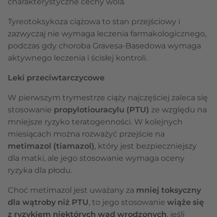
charakterystyczne cechy wola.
Tyreotoksykoza ciążowa to stan przejściowy i
zazwyczaj nie wymaga leczenia farmakologicznego,
podczas gdy choroba Gravesa-Basedowa wymaga
aktywnego leczenia i ścisłej kontroli.
Leki przeciwtarczycowe
W pierwszym trymestrze ciąży najczęściej zaleca się
stosowanie
propylotiouracylu (PTU)
ze względu na
mniejsze ryzyko teratogenności. W kolejnych
miesiącach można rozważyć przejście na
metimazol (tiamazol)
, który jest bezpieczniejszy
dla matki, ale jego stosowanie wymaga oceny
ryzyka dla płodu.
Choć metimazol jest uważany za
mniej toksyczny
dla wątroby niż PTU
, to jego stosowanie
wiąże się
z ryzykiem niektórych wad wrodzonych
, jeśli