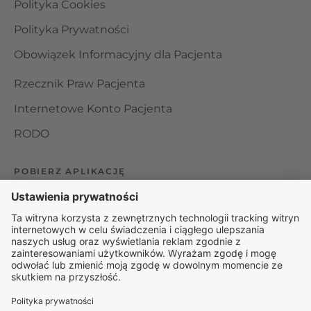
Polityka Cookies
Polityka Prywatności
Obowiązek Informacyjny dla Pacjenta
Rzecznik Praw Pacjenta
Internetowe Konto Pacjenta
RODO
POBIERZ APLIKACJĘ
Organizator udzielania świadczeń telemedycznych jest
podmiotem leczniczym w rozumieniu ustawy z dnia 15
kwietnia 2011 roku o działalności leczniczej, wpisanym do
rejestru podmiotów wykonujących działalność leczniczą pod
numerem: 000000229172.