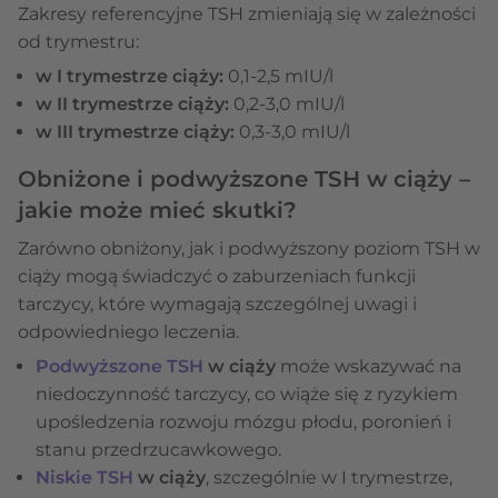
Zakresy referencyjne TSH zmieniają się w zależności
od trymestru:
w I trymestrze ciąży:
0,1-2,5 mIU/l
w II trymestrze ciąży:
0,2-3,0 mIU/l
w III trymestrze ciąży:
0,3-3,0 mIU/l
Obniżone i podwyższone TSH w ciąży –
jakie może mieć skutki?
Zarówno obniżony, jak i podwyższony poziom TSH w
ciąży mogą świadczyć o zaburzeniach funkcji
tarczycy, które wymagają szczególnej uwagi i
odpowiedniego leczenia.
Podwyższone TSH
w ciąży
może wskazywać na
niedoczynność tarczycy, co wiąże się z ryzykiem
upośledzenia rozwoju mózgu płodu, poronień i
stanu przedrzucawkowego.
Niskie TSH
w ciąży
, szczególnie w I trymestrze,