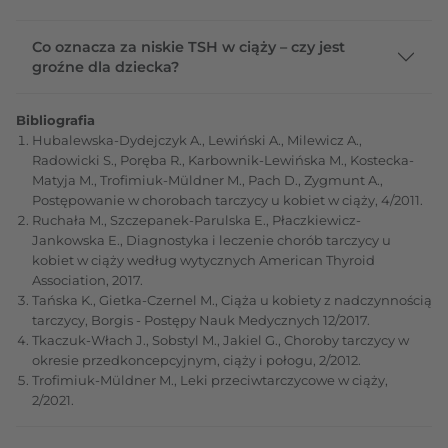
Co oznacza za niskie TSH w ciąży – czy jest
groźne dla dziecka?
Bibliografia
Hubalewska-Dydejczyk A., Lewiński A., Milewicz A.,
Radowicki S., Poręba R., Karbownik-Lewińska M., Kostecka-
Matyja M., Trofimiuk-Müldner M., Pach D., Zygmunt A.,
Postępowanie w chorobach tarczycy u kobiet w ciąży, 4/2011.
Ruchała M., Szczepanek-Parulska E., Płaczkiewicz-
Jankowska E., Diagnostyka i leczenie chorób tarczycy u
kobiet w ciąży według wytycznych American Thyroid
Association, 2017.
Tańska K., Gietka-Czernel M., Ciąża u kobiety z nadczynnością
tarczycy, Borgis - Postępy Nauk Medycznych 12/2017.
Tkaczuk-Włach J., Sobstyl M., Jakiel G., Choroby tarczycy w
okresie przedkoncepcyjnym, ciąży i połogu, 2/2012.
Trofimiuk-Müldner M., Leki przeciwtarczycowe w ciąży,
2/2021.