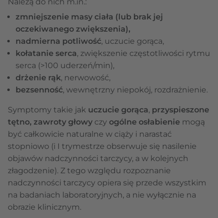
Należą do nich m.in.:
zmniejszenie masy ciała (lub brak jej
oczekiwanego zwiększenia),
nadmierna potliwość
, uczucie gorąca,
kołatanie serca
, zwiększenie częstotliwości rytmu
serca (>100 uderzeń/min),
drżenie rąk
, nerwowość,
bezsenność
, wewnętrzny niepokój, rozdrażnienie.
Symptomy takie jak
uczucie gorąca
,
przyspieszone
tętno, zawroty głowy
czy
ogólne osłabienie
mogą
być całkowicie naturalne w ciąży i narastać
stopniowo (i I trymestrze obserwuje się nasilenie
objawów nadczynności tarczycy, a w kolejnych
złagodzenie). Z tego względu rozpoznanie
nadczynności tarczycy opiera się przede wszystkim
na badaniach laboratoryjnych, a nie wyłącznie na
obrazie klinicznym.