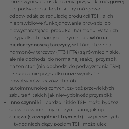
może wynikać z uszkodzenia przysadki mózgowej
lub podwzgórza. Te struktury mózgowe
odpowiadają za regulację produkcji TSH, a ich
nieprawidłowe funkcjonowanie prowadzi do
niewystarczającej produkcji hormonu. W takich
przypadkach mamy do czynienia z
wtórną
niedoczynnością tarczycy
, w której stężenia
hormonów tarczycy (FT3 i FT4) są również niskie,
ale nie dochodzi do normalnej reakcji przysadki
na ten stan (nie dochodzi do podwyższenia TSH).
Uszkodzenie przysadki może wynikać z
nowotworów, urazów, chorób
autoimmunologicznych, czy też przewlekłych
zaburzeń, takich jak niewydolność przysadki;
inne czynniki
– bardzo niskie TSH może być też
spowodowane innymi czynnikami, jak np.:
ciąża (szczególnie I trymestr)
– w pierwszych
tygodniach ciąży poziom TSH może ulec