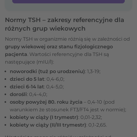
Normy TSH – zakresy referencyjne dla
różnych grup wiekowych
Normy TSH w organizmie różnią się w zależności od
grupy wiekowej oraz stanu fizjologicznego
pacjenta
. Wartości referencyjne dla TSH są
następujące (mIU/l):
noworodki (tuż po urodzeniu)
: 1,3-19;
dzieci do 5 lat
: 0,4-6,0;
dzieci 6-14 lat
: 0,4-5,0;
dorośli
: 0,4-4,0;
osoby powyżej 80. roku życia
– 0,4-10 (pod
warunkiem że stosunek FT3/FT4 jest w normie);
kobiety w ciąży (I trymestr)
: 0,01-2,32;
kobiety w ciąży (II/III trymestr)
: 0,1-2,65.