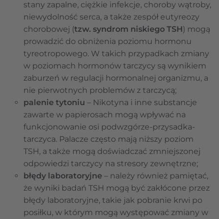
stany zapalne, ciężkie infekcje, choroby wątroby,
niewydolność serca, a także zespół eutyreozy
chorobowej (
tzw. syndrom niskiego TSH
) mogą
prowadzić do obniżenia poziomu hormonu
tyreotropowego. W takich przypadkach zmiany
w poziomach hormonów tarczycy są wynikiem
zaburzeń w regulacji hormonalnej organizmu, a
nie pierwotnych problemów z tarczycą;
palenie tytoniu
– Nikotyna i inne substancje
zawarte w papierosach mogą wpływać na
funkcjonowanie osi podwzgórze-przysadka-
tarczyca. Palacze często mają niższy poziom
TSH, a także mogą doświadczać zmniejszonej
odpowiedzi tarczycy na stresory zewnętrzne;
błędy laboratoryjne
– należy również pamiętać,
że wyniki badań TSH mogą być zakłócone przez
błędy laboratoryjne, takie jak pobranie krwi po
posiłku, w którym mogą występować zmiany w