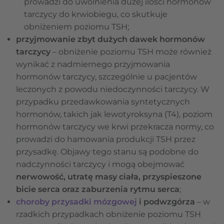
prowadzi do uwolnienia dużej ilości hormonów
tarczycy do krwiobiegu, co skutkuje
obniżeniem poziomu TSH;
przyjmowanie zbyt dużych dawek hormonów
tarczycy
– obniżenie poziomu TSH może również
wynikać z nadmiernego przyjmowania
hormonów tarczycy, szczególnie u pacjentów
leczonych z powodu niedoczynności tarczycy. W
przypadku przedawkowania syntetycznych
hormonów, takich jak lewotyroksyna (T4), poziom
hormonów tarczycy we krwi przekracza normy, co
prowadzi do hamowania produkcji TSH przez
przysadkę. Objawy tego stanu są podobne do
nadczynności tarczycy i mogą obejmować
nerwowość, utratę masy ciała, przyspieszone
bicie serca oraz zaburzenia rytmu serca
;
choroby przysadki mózgowej
i podwzgórza
– w
rzadkich przypadkach obniżenie poziomu TSH