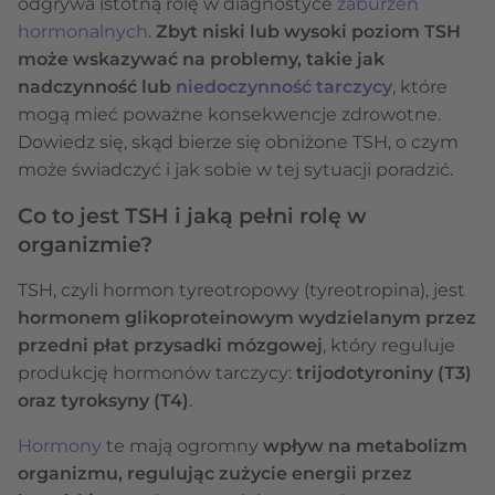
odgrywa istotną rolę w diagnostyce
zaburzeń
hormonalnych
.
Zbyt niski lub wysoki poziom TSH
może wskazywać na problemy, takie jak
nadczynność lub
niedoczynność tarczycy
, które
mogą mieć poważne konsekwencje zdrowotne.
Dowiedz się, skąd bierze się obniżone TSH, o czym
może świadczyć i jak sobie w tej sytuacji poradzić.
Co to jest TSH i jaką pełni rolę w
organizmie?
TSH, czyli hormon tyreotropowy (tyreotropina), jest
hormonem glikoproteinowym wydzielanym przez
przedni płat przysadki mózgowej
, który reguluje
produkcję hormonów tarczycy:
trijodotyroniny (T3)
oraz tyroksyny (T4)
.
Hormony
te mają ogromny
wpływ na metabolizm
organizmu, regulując zużycie energii przez