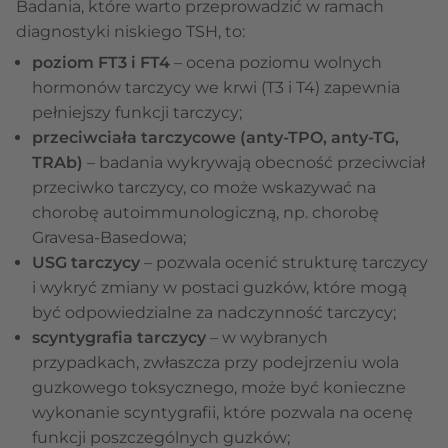
Badania, które warto przeprowadzić w ramach
diagnostyki niskiego TSH, to:
poziom FT3 i FT4
– ocena poziomu wolnych
hormonów tarczycy we krwi (T3 i T4) zapewnia
pełniejszy funkcji tarczycy;
przeciwciała tarczycowe (anty-TPO, anty-TG,
TRAb)
– badania wykrywają obecność przeciwciał
przeciwko tarczycy, co może wskazywać na
chorobę autoimmunologiczną, np. chorobę
Gravesa-Basedowa;
USG tarczycy
– pozwala ocenić strukturę tarczycy
i wykryć zmiany w postaci guzków, które mogą
być odpowiedzialne za nadczynność tarczycy;
scyntygrafia tarczycy
– w wybranych
przypadkach, zwłaszcza przy podejrzeniu wola
guzkowego toksycznego, może być konieczne
wykonanie scyntygrafii, które pozwala na ocenę
funkcji poszczególnych guzków;