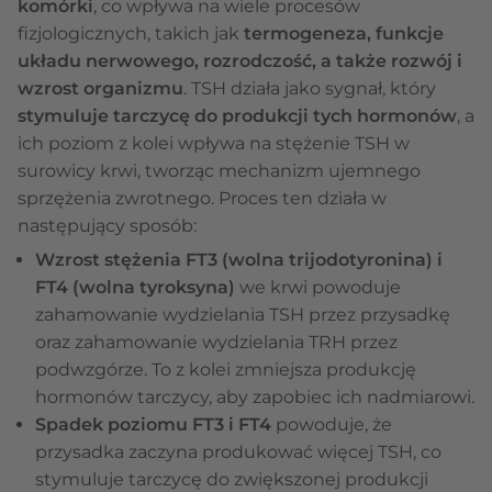
komórki
, co wpływa na wiele procesów
fizjologicznych, takich jak
termogeneza, funkcje
układu nerwowego, rozrodczość, a także rozwój i
wzrost organizmu
. TSH działa jako sygnał, który
stymuluje tarczycę do produkcji tych hormonów
, a
ich poziom z kolei wpływa na stężenie TSH w
surowicy krwi, tworząc mechanizm ujemnego
sprzężenia zwrotnego. Proces ten działa w
następujący sposób:
Wzrost stężenia FT3 (wolna trijodotyronina) i
FT4 (wolna tyroksyna)
we krwi powoduje
zahamowanie wydzielania TSH przez przysadkę
oraz zahamowanie wydzielania TRH przez
podwzgórze. To z kolei zmniejsza produkcję
hormonów tarczycy, aby zapobiec ich nadmiarowi.
Spadek poziomu FT3 i FT4
powoduje, że
przysadka zaczyna produkować więcej TSH, co
stymuluje tarczycę do zwiększonej produkcji