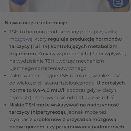
Najważniejsze informacje
TSH to hormon produkowany przez
przysadkę
mózgową
, który
reguluje produkcję hormonów
tarczycy (T3 i T4) kontrolujących metabolizm
organizmu
. Zmiany w poziomach T3 i T4 wpływają
na wydzielanie TSH, tworząc mechanizm
ujemnego sprzężenia zwrotnego.
Zakresy referencyjne TSH różnią się w zależności
od wieku, płci i stanu fizjologicznego.
U dorosłych
norma to 0,4-4,0 mIU/l
, podczas gdy w ciąży (I
trymestr) może wynosić od 0,01 do 2,32 mIU/l.
Niskie TSH może wskazywać na nadczynność
tarczycy (hipertyreozę),
jednak może też
wynikać z
problemów z przysadką mózgową,
podwzgórzem, czy przyjmowania nadmiernych