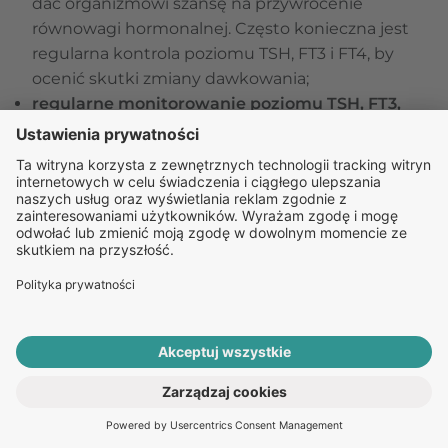
dać organizmowi szansę na przywrócenie
równowagi hormonalnej. Często konieczna jest
regularna kontrola poziomu TSH, FT3 i FT4, by
ocenić skutki zmiany dawkowania;
regularne monitorowanie poziomu TSH, FT3,
FT4
– w wyniku zmiany dawki leków pacjent
powinien być monitorowany, a poziomy
hormonów tarczycy powinny być kontrolowane
co kilka tygodni. Pozwala to ocenić skuteczność
leczenia i zapobiec dalszemu obniżeniu poziomu
TSH. Monitorowanie jest istotne także w
przypadku pacjentów, którzy przeszli leczenie
jodem radioaktywnym lub operacyjne.
Obniżone TSH w chorobach przysadki
mózgowej i podwzgórza – metody
ROZPOCZNIJ E-KONSULTACJĘ
leczenia
PO RECEPTĘ ONLINE
Jeżeli przyczyną niskiego TSH są zaburzenia w pracy