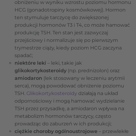
obniżeniu w wyniku wzrostu poziomu hormonu
HCG (gonadotropiny kosmówkowej). Hormon
ten stymuluje tarczycę do zwiększonej
produkcji hormonów T3 i T4, co może hamować
produkcję TSH. Ten stan jest zazwyczaj
przejściowy i normalizuje się po pierwszym
trymestrze ciąży, kiedy poziom HCG zaczyna
spadać;
niektóre leki
– leki, takie jak
glikokortykosteroidy
(np. prednizolon) oraz
amiodaron
(lek stosowany w leczeniu arytmii
serca), mogą powodować obniżenie poziomu
TSH.
Glikokortykosteroidy
działają na układ
odpornościowy i mogą hamować wydzielanie
TSH przez przysadkę, a amiodaron wpływa na
metabolizm hormonów tarczycy, często
prowadząc do zaburzeń w ich produkcji;
ciężkie choroby ogólnoustrojowe
– przewlekłe