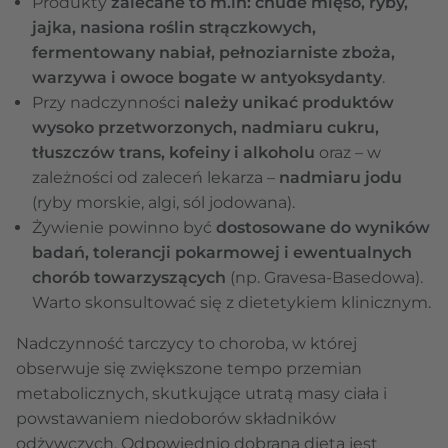
Produkty
zalecane to m.in: chude mięso, ryby,
jajka, nasiona roślin strączkowych,
fermentowany nabiał, pełnoziarniste zboża,
warzywa i owoce bogate w antyoksydanty
.
Przy nadczynności
należy unikać produktów
wysoko przetworzonych, nadmiaru cukru,
tłuszczów trans, kofeiny i alkoholu
oraz – w
zależności od zaleceń lekarza –
nadmiaru jodu
(ryby morskie, algi, sól jodowana).
Żywienie powinno być
dostosowane do wyników
badań, tolerancji pokarmowej i ewentualnych
chorób towarzyszących
(np. Gravesa-Basedowa).
Warto skonsultować się z dietetykiem klinicznym.
Nadczynność tarczycy to choroba, w której
obserwuje się zwiększone tempo przemian
metabolicznych, skutkujące utratą masy ciała i
powstawaniem niedoborów składników
odżywczych. Odpowiednio dobrana dieta jest