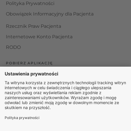
Polityka Prywatności
Obowiązek Informacyjny dla Pacjenta
Rzecznik Praw Pacjenta
Internetowe Konto Pacjenta
RODO
POBIERZ APLIKACJĘ
Organizator udzielania świadczeń telemedycznych jest
podmiotem leczniczym w rozumieniu ustawy z dnia 15
kwietnia 2011 roku o działalności leczniczej, wpisanym do
rejestru podmiotów wykonujących działalność leczniczą pod
numerem: 000000229172.