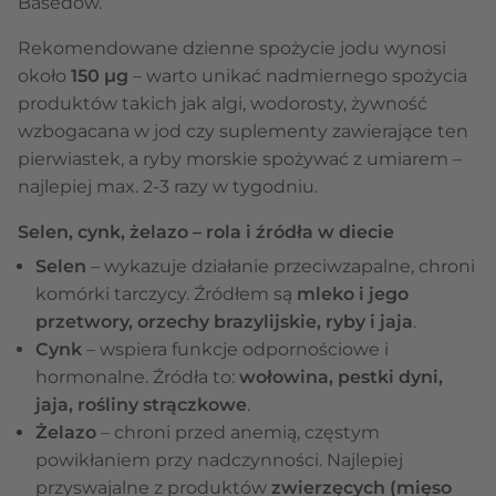
Basedow.
Rekomendowane dzienne spożycie jodu wynosi
około
150 μg
– warto unikać nadmiernego spożycia
produktów takich jak algi, wodorosty, żywność
wzbogacana w jod czy suplementy zawierające ten
pierwiastek, a ryby morskie spożywać z umiarem –
najlepiej max. 2-3 razy w tygodniu.
Selen, cynk, żelazo – rola i źródła w diecie
Selen
– wykazuje działanie przeciwzapalne, chroni
komórki tarczycy. Źródłem są
mleko i jego
przetwory,
orzechy brazylijskie, ryby i jaja
.
Cynk
– wspiera funkcje odpornościowe i
hormonalne. Źródła to:
wołowina, pestki dyni,
jaja, rośliny strączkowe
.
Żelazo
– chroni przed anemią, częstym
powikłaniem przy nadczynności. Najlepiej
przyswajalne z produktów
zwierzęcych (mięso