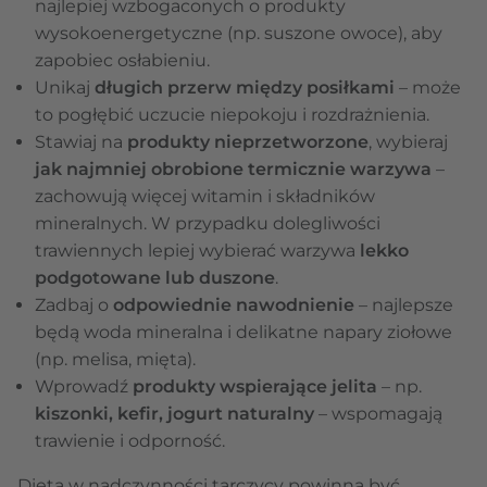
najlepiej wzbogaconych o produkty
wysokoenergetyczne (np. suszone owoce), aby
zapobiec osłabieniu.
Unikaj
długich przerw między posiłkami
– może
to pogłębić uczucie niepokoju i rozdrażnienia.
Stawiaj na
produkty nieprzetworzone
, wybieraj
jak najmniej obrobione termicznie warzywa
–
zachowują więcej witamin i składników
mineralnych. W przypadku dolegliwości
trawiennych lepiej wybierać warzywa
lekko
podgotowane lub duszone
.
Zadbaj o
odpowiednie nawodnienie
– najlepsze
będą woda mineralna i delikatne napary ziołowe
(np. melisa, mięta).
Wprowadź
produkty wspierające jelita
– np.
kiszonki, kefir, jogurt naturalny
– wspomagają
trawienie i odporność.
Dieta w nadczynności tarczycy powinna być