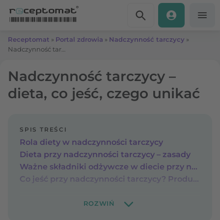
Przejdź do treści
Receptomat
»
Portal zdrowia
»
Nadczynność tarczycy
»
Nadczynność tarczycy – dieta, co jeść, czego unikać
Nadczynność tarczycy –
dieta, co jeść, czego unikać
SPIS TREŚCI
Rola diety w nadczynności tarczycy
Dieta przy nadczynności tarczycy – zasady
Ważne składniki odżywcze w diecie przy nadczynności tarczycy
Co jeść przy nadczynności tarczycy? Produkty zalecane