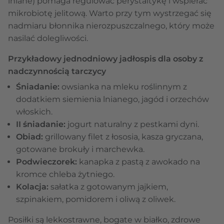
lniane) pomaga regulować perystaltykę i wspierać
mikrobiotę jelitową. Warto przy tym wystrzegać się
nadmiaru błonnika nierozpuszczalnego, który może
nasilać dolegliwości.
Przykładowy jednodniowy jadłospis dla osoby z
nadczynnością tarczycy
Śniadanie:
owsianka na mleku roślinnym z
dodatkiem siemienia lnianego, jagód i orzechów
włoskich.
II śniadanie:
jogurt naturalny z pestkami dyni.
Obiad:
grillowany filet z łososia, kasza gryczana,
gotowane brokuły i marchewka.
Podwieczorek:
kanapka z pastą z awokado na
kromce chleba żytniego.
Kolacja:
sałatka z gotowanym jajkiem,
szpinakiem, pomidorem i oliwą z oliwek.
Posiłki są lekkostrawne, bogate w białko, zdrowe