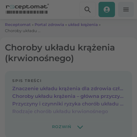
Przejdź do treści
Receptomat
»
Portal zdrowia
»
układ krążenia
»
Choroby układu krążenia (krwionośnego)
Choroby układu krążenia
(krwionośnego)
SPIS TREŚCI
Znaczenie układu krążenia dla zdrowia człowieka
Choroby układu krążenia – główna przyczyna zgonów
Przyczyny i czynniki ryzyka chorób układu krwionośnego
Rodzaje chorób układu krwionośnego