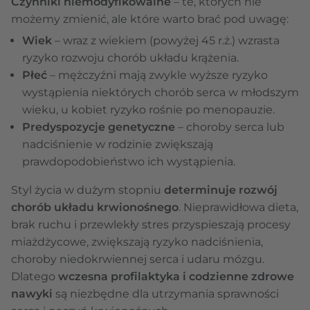
Czynniki niemodyfikowalne
– te, których nie
możemy zmienić, ale które warto brać pod uwagę:
Wiek
– wraz z wiekiem (powyżej 45 r.ż.) wzrasta
ryzyko rozwoju chorób układu krążenia.
Płeć
– mężczyźni mają zwykle wyższe ryzyko
wystąpienia niektórych chorób serca w młodszym
wieku, u kobiet ryzyko rośnie po menopauzie.
Predyspozycje genetyczne
– choroby serca lub
nadciśnienie w rodzinie zwiększają
prawdopodobieństwo ich wystąpienia.
Styl życia w dużym stopniu
determinuje rozwój
chorób układu krwionośnego
. Nieprawidłowa dieta,
brak ruchu i przewlekły stres przyspieszają procesy
miażdżycowe, zwiększają ryzyko nadciśnienia,
choroby niedokrwiennej serca i udaru mózgu.
Dlatego
wczesna profilaktyka i codzienne zdrowe
nawyki
są niezbędne dla utrzymania sprawności