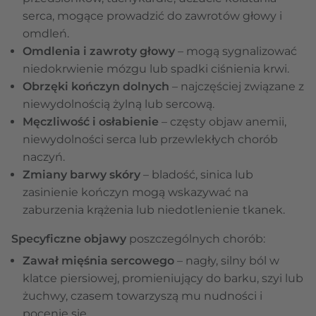
serca, mogące prowadzić do zawrotów głowy i
omdleń.
Omdlenia i zawroty głowy
– mogą sygnalizować
niedokrwienie mózgu lub spadki ciśnienia krwi.
Obrzęki kończyn dolnych
– najczęściej związane z
niewydolnością żylną lub sercową.
Męczliwość i osłabienie
– częsty objaw anemii,
niewydolności serca lub przewlekłych chorób
naczyń.
Zmiany barwy skóry
– bladość, sinica lub
zasinienie kończyn mogą wskazywać na
zaburzenia krążenia lub niedotlenienie tkanek.
Specyficzne objawy
poszczególnych chorób:
Zawał mięśnia sercowego
– nagły, silny ból w
klatce piersiowej, promieniujący do barku, szyi lub
żuchwy, czasem towarzyszą mu nudności i
pocenie się.