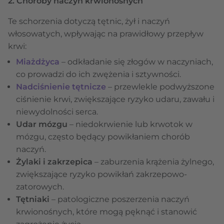
2. Choroby naczyń krwionośnych
Te schorzenia dotyczą tętnic, żył i naczyń
włosowatych, wpływając na prawidłowy przepływ
krwi:
Miażdżyca
– odkładanie się złogów w naczyniach,
co prowadzi do ich zwężenia i sztywności.
Nadciśnienie tętnicze
– przewlekle podwyższone
ciśnienie krwi, zwiększające ryzyko udaru, zawału i
niewydolności serca.
Udar mózgu
– niedokrwienie lub krwotok w
mózgu, często będący powikłaniem chorób
naczyń.
Żylaki i zakrzepica
– zaburzenia krążenia żylnego,
zwiększające ryzyko powikłań zakrzepowo-
zatorowych.
Tętniaki
– patologiczne poszerzenia naczyń
krwionośnych, które mogą pęknąć i stanowić