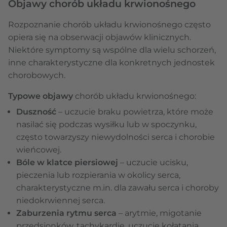
Objawy chorób układu krwionośnego
Rozpoznanie chorób układu krwionośnego często
opiera się na obserwacji objawów klinicznych.
Niektóre symptomy są wspólne dla wielu schorzeń,
inne charakterystyczne dla konkretnych jednostek
chorobowych.
Typowe objawy
chorób układu krwionośnego:
Duszność
– uczucie braku powietrza, które może
nasilać się podczas wysiłku lub w spoczynku,
często towarzyszy niewydolności serca i chorobie
wieńcowej.
Bóle w klatce piersiowej
– uczucie ucisku,
pieczenia lub rozpierania w okolicy serca,
charakterystyczne m.in. dla zawału serca i choroby
niedokrwiennej serca.
Zaburzenia rytmu serca
– arytmie, migotanie
przedsionków, tachykardie, uczucie kołatania