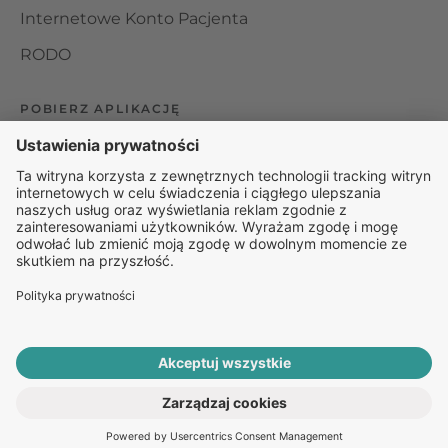
Internetowe Konto Pacjenta
RODO
POBIERZ APLIKACJĘ
Organizator udzielania świadczeń telemedycznych jest
podmiotem leczniczym w rozumieniu ustawy z dnia 15
kwietnia 2011 roku o działalności leczniczej, wpisanym do
rejestru podmiotów wykonujących działalność leczniczą pod
numerem: 000000229172.
© 2025 Rapiomed Group Sp. z o.o.
Baza Leków
Baza
przypadłości
ROZPOCZNIJ E-KONSULTACJĘ
PO RECEPTĘ ONLINE