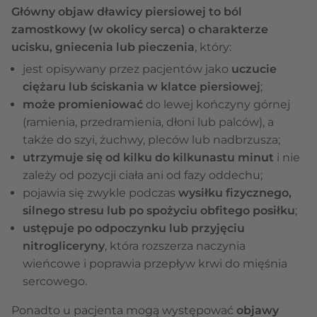
Główny objaw dławicy piersiowej to ból
zamostkowy (w okolicy serca) o charakterze
ucisku, gniecenia lub pieczenia
, który:
jest opisywany przez pacjentów jako
uczucie
ciężaru lub ściskania w klatce piersiowej
;
może promieniować
do lewej kończyny górnej
(ramienia, przedramienia, dłoni lub palców), a
także do szyi, żuchwy, pleców lub nadbrzusza;
utrzymuje się od kilku do kilkunastu minut
i nie
zależy od pozycji ciała ani od fazy oddechu;
pojawia się zwykle podczas
wysiłku fizycznego,
silnego stresu lub po spożyciu obfitego posiłku
;
ustępuje po odpoczynku lub przyjęciu
nitrogliceryny
, która rozszerza naczynia
wieńcowe i poprawia przepływ krwi do mięśnia
sercowego.
Ponadto u pacjenta mogą występować
objawy