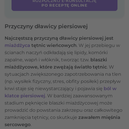
ROZPOCZNIJ E-KONSULTACJĘ
PO RECEPTĘ ONLINE
Przyczyny dławicy piersiowej
Najczęstszą przyczyną dławicy piersiowej jest
miażdżyca
tętnic wieńcowych
. W jej przebiegu w
ścianach naczyń odkładają się lipidy, komórki
zapalne, wapń i włóknik, tworząc tzw.
blaszki
miażdżycowe, które zwężają światło tętnic
. W
sytuacjach zwiększonego zapotrzebowania na tlen
(np. wysiłek fizyczny, stres, obfity posiłek) przepływ
krwi staje się niewystarczający i pojawia się
ból w
klatce piersiowej
. W bardziej zaawansowanym
stadium pęknięcie blaszki miażdżycowej może
prowadzić do powstania zakrzepu oraz całkowitego
zamknięcia tętnicy, co skutkuje
zawałem mięśnia
sercowego
.