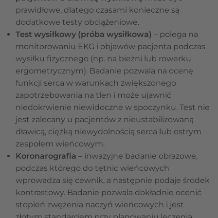
prawidłowe, dlatego czasami konieczne są
dodatkowe testy obciążeniowe.
Test wysiłkowy (próba wysiłkowa)
– polega na
monitorowaniu EKG i objawów pacjenta podczas
wysiłku fizycznego (np. na bieżni lub rowerku
ergometrycznym). Badanie pozwala na ocenę
funkcji serca w warunkach zwiększonego
zapotrzebowania na tlen i może ujawnić
niedokrwienie niewidoczne w spoczynku. Test nie
jest zalecany u pacjentów z nieustabilizowaną
dławicą, ciężką niewydolnością serca lub ostrym
zespołem wieńcowym.
Koronarografia
– inwazyjne badanie obrazowe,
podczas którego do tętnic wieńcowych
wprowadza się cewnik, a następnie podaje środek
kontrastowy. Badanie pozwala dokładnie ocenić
stopień zwężenia naczyń wieńcowych i jest
złotym standardem przy planowaniu leczenia