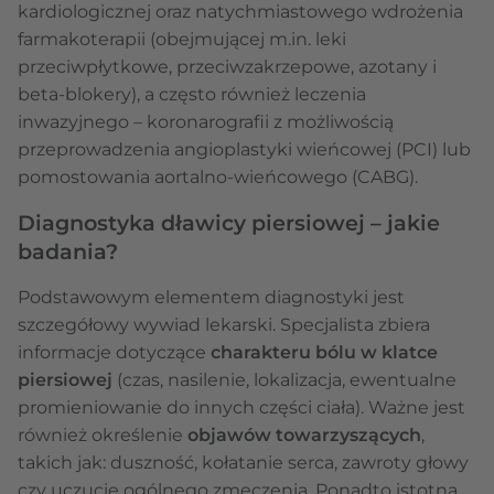
kardiologicznej oraz natychmiastowego wdrożenia
farmakoterapii (obejmującej m.in. leki
przeciwpłytkowe, przeciwzakrzepowe, azotany i
beta-blokery), a często również leczenia
inwazyjnego – koronarografii z możliwością
przeprowadzenia angioplastyki wieńcowej (PCI) lub
pomostowania aortalno-wieńcowego (CABG).
Diagnostyka dławicy piersiowej – jakie
badania?
Podstawowym elementem diagnostyki jest
szczegółowy wywiad lekarski. Specjalista zbiera
informacje dotyczące
charakteru bólu w klatce
piersiowej
(czas, nasilenie, lokalizacja, ewentualne
promieniowanie do innych części ciała). Ważne jest
również określenie
objawów towarzyszących
,
takich jak: duszność, kołatanie serca, zawroty głowy
czy uczucie ogólnego zmęczenia. Ponadto istotną