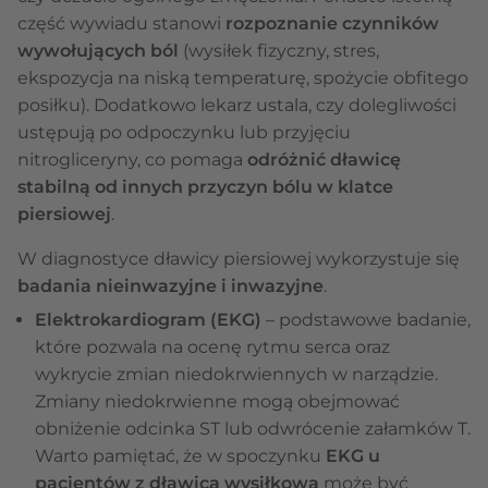
część wywiadu stanowi
rozpoznanie czynników
wywołujących ból
(wysiłek fizyczny, stres,
ekspozycja na niską temperaturę, spożycie obfitego
posiłku). Dodatkowo lekarz ustala, czy dolegliwości
ustępują po odpoczynku lub przyjęciu
nitrogliceryny, co pomaga
odróżnić dławicę
stabilną od innych przyczyn bólu w klatce
piersiowej
.
W diagnostyce dławicy piersiowej wykorzystuje się
badania nieinwazyjne i inwazyjne
.
Elektrokardiogram (EKG)
– podstawowe badanie,
które pozwala na ocenę rytmu serca oraz
wykrycie zmian niedokrwiennych w narządzie.
Zmiany niedokrwienne mogą obejmować
obniżenie odcinka ST lub odwrócenie załamków T.
Warto pamiętać, że w spoczynku
EKG u
pacjentów z dławicą wysiłkową
może być