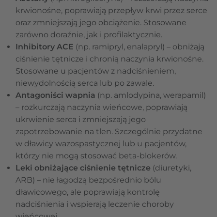
krwionośne, poprawiają przepływ krwi przez serce
oraz zmniejszają jego obciążenie. Stosowane
zarówno doraźnie, jak i profilaktycznie.
Inhibitory ACE
(np. ramipryl, enalapryl) – obniżają
ciśnienie tętnicze i chronią naczynia krwionośne.
Stosowane u pacjentów z nadciśnieniem,
niewydolnością serca lub po zawale.
Antagoniści wapnia
(np. amlodypina, werapamil)
– rozkurczają naczynia wieńcowe, poprawiają
ukrwienie serca i zmniejszają jego
zapotrzebowanie na tlen. Szczególnie przydatne
w dławicy wazospastycznej lub u pacjentów,
którzy nie mogą stosować beta-blokerów.
Leki obniżające ciśnienie tętnicze
(diuretyki,
ARB) – nie łagodzą bezpośrednio bólu
dławicowego, ale poprawiają kontrolę
nadciśnienia i wspierają leczenie choroby
wieńcowej.