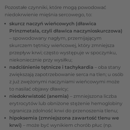
Pozostałe czynniki, które mogą powodować
niedokrwienie mięśnia sercowego, to:
skurcz naczyń wieńcowych (dławica
Prinzmetala, czyli dławica naczynioskurczowa)
– spowodowany nagłym, przemijającym
skurczem tętnicy wieńcowej, który zmniejsza
przepływ krwi; często występuje w spoczynku,
niekoniecznie przy wysiłku;
nadciśnienie tętnicze i tachykardia
– oba stany
zwiększają zapotrzebowanie serca na tlen; u osób
z już zwężonymi naczyniami wieńcowymi może
to nasilać objawy dławicy;
niedokrwistość (anemia)
– zmniejszona liczba
erytrocytów lub obniżone stężenie hemoglobiny
ogranicza zdolność krwi do przenoszenia tlenu;
hipoksemia (zmniejszona zawartość tlenu we
krwi)
– może być wynikiem chorób płuc (np.