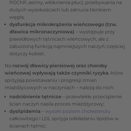
POChP, astmy, włóknienia płuc), przebywania na
dużych wysokościach lub zatrucia tlenkiem
węgla;
dysfunkcja mikrokrążenia wieńcowego (tzw.
dławica mikronaczyniowa)
– występuje przy
prawidłowych tętnicach wieńcowych, ale z
zaburzoną funkcją najmniejszych naczyń; częściej
dotyczy kobiet.
Na
rozwój dławicy piersiowej oraz choroby
wieńcowej wpływają także czynniki ryzyka
, które
sprzyjają powstawaniu i progresji zmian
miażdżycowych w naczyniach – należą do nich:
nadciśnienie tętnicze
– przewlekłe przeciążenie
ścian naczyń nasila proces miażdżycowy;
dyslipidemia
–
wysoki poziom cholesterolu
całkowitego i LDL sprzyja odkładaniu lipidów w
ścianach tętnic;