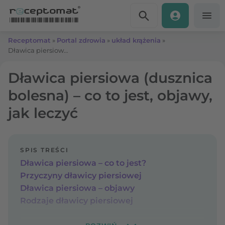
Przejdź do treści
Receptomat
»
Portal zdrowia
»
układ krążenia
»
Dławica piersiowa (dusznica bolesna) – co to jest, objawy, jak leczyć
Dławica piersiowa (dusznica
bolesna) – co to jest, objawy,
jak leczyć
SPIS TREŚCI
Dławica piersiowa – co to jest?
Przyczyny dławicy piersiowej
Dławica piersiowa – objawy
Rodzaje dławicy piersiowej