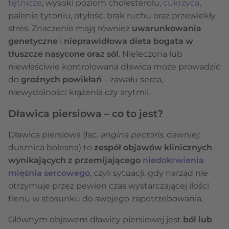
tętnicze
, wysoki poziom cholesterolu,
cukrzyca
,
palenie tytoniu, otyłość, brak ruchu oraz przewlekły
stres. Znaczenie mają również
uwarunkowania
genetyczne
i
nieprawidłowa dieta bogata w
tłuszcze nasycone oraz sól
. Nieleczona lub
niewłaściwie kontrolowana dławica może prowadzić
do
groźnych powikłań
– zawału serca,
niewydolności krążenia czy arytmii.
Dławica piersiowa – co to jest?
Dławica piersiowa
(łac.
angina pectoris
, dawniej:
dusznica bolesna) to
zespół objawów klinicznych
wynikających z przemijającego
niedokrwienia
mięśnia sercowego
, czyli sytuacji, gdy narząd nie
otrzymuje przez pewien czas wystarczającej ilości
tlenu w stosunku do swojego zapotrzebowania.
Głównym objawem dławicy piersiowej jest
ból lub