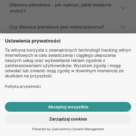
Dławica piersiowa – jak wykryć, jakie badania
zrobić?
Czy dławica piersiowa jest niebezpieczna?
Czy dławica piersiowa wyjdzie na EKG?
Jakie są objawy niestabilnej dławicy piersiowej?
Dławica piersiowa – jak leczyć?
Jak objawia się dławica piersiowa?
Bibliografia
Gajewski P., Szczeklik A., Interna Szczeklika 2015, Kraków
2015, 153-155, 166–198.
ROZPOCZNIJ E-KONSULTACJĘ
PO RECEPTĘ ONLINE
Frycz-Kurek A., Buchta P., Szkodziński J., Stabilna choroba
wieńcowa – epidemiologia, diagnostyka, wybór