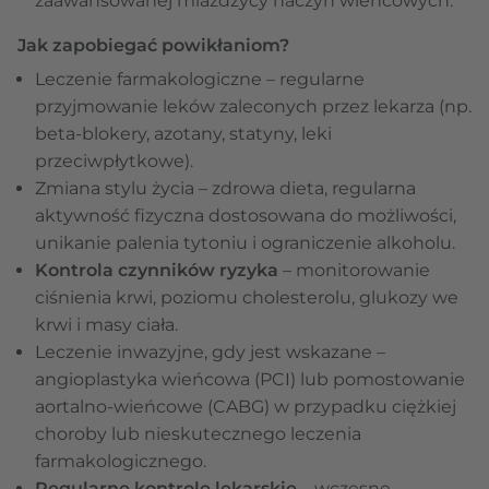
zaawansowanej miażdżycy naczyń wieńcowych.
Jak zapobiegać powikłaniom?
Leczenie farmakologiczne – regularne
przyjmowanie leków zaleconych przez lekarza (np.
beta-blokery, azotany, statyny, leki
przeciwpłytkowe).
Zmiana stylu życia – zdrowa dieta, regularna
aktywność fizyczna dostosowana do możliwości,
unikanie palenia tytoniu i ograniczenie alkoholu.
Kontrola czynników ryzyka
– monitorowanie
ciśnienia krwi, poziomu cholesterolu, glukozy we
krwi i masy ciała.
Leczenie inwazyjne, gdy jest wskazane –
angioplastyka wieńcowa (PCI) lub pomostowanie
aortalno-wieńcowe (CABG) w przypadku ciężkiej
choroby lub nieskutecznego leczenia
farmakologicznego.
Regularne kontrole lekarskie
– wczesne