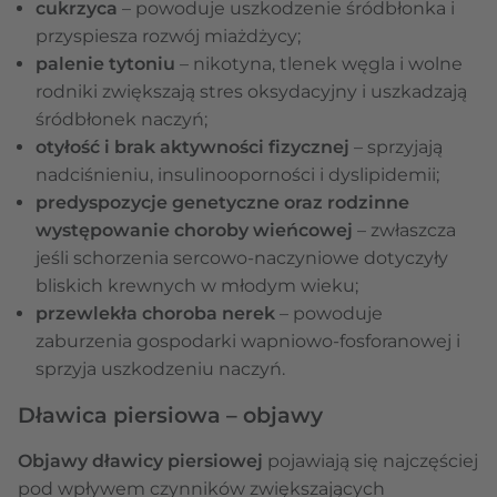
cukrzyca
– powoduje uszkodzenie śródbłonka i
przyspiesza rozwój miażdżycy;
palenie tytoniu
– nikotyna, tlenek węgla i wolne
rodniki zwiększają stres oksydacyjny i uszkadzają
śródbłonek naczyń;
otyłość i brak aktywności fizycznej
– sprzyjają
nadciśnieniu, insulinooporności i dyslipidemii;
predyspozycje genetyczne oraz rodzinne
występowanie choroby wieńcowej
– zwłaszcza
jeśli schorzenia sercowo-naczyniowe dotyczyły
bliskich krewnych w młodym wieku;
przewlekła choroba nerek
– powoduje
zaburzenia gospodarki wapniowo-fosforanowej i
sprzyja uszkodzeniu naczyń.
Dławica piersiowa – objawy
Objawy dławicy piersiowej
pojawiają się najczęściej
pod wpływem czynników zwiększających