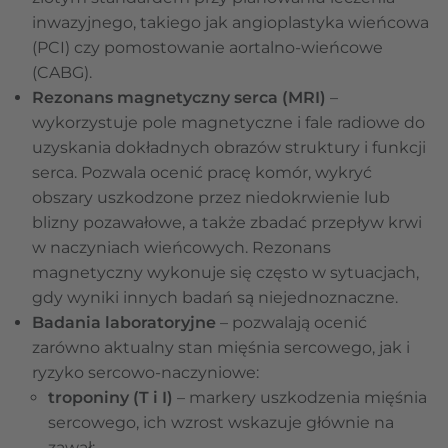
inwazyjnego, takiego jak angioplastyka wieńcowa
(PCI) czy pomostowanie aortalno-wieńcowe
(CABG).
Rezonans magnetyczny serca (MRI)
–
wykorzystuje pole magnetyczne i fale radiowe do
uzyskania dokładnych obrazów struktury i funkcji
serca. Pozwala ocenić pracę komór, wykryć
obszary uszkodzone przez niedokrwienie lub
blizny pozawałowe, a także zbadać przepływ krwi
w naczyniach wieńcowych. Rezonans
magnetyczny wykonuje się często w sytuacjach,
gdy wyniki innych badań są niejednoznaczne.
Badania laboratoryjne
– pozwalają ocenić
zarówno aktualny stan mięśnia sercowego, jak i
ryzyko sercowo-naczyniowe:
troponiny (T i I)
– markery uszkodzenia mięśnia
sercowego, ich wzrost wskazuje głównie na
zawał;