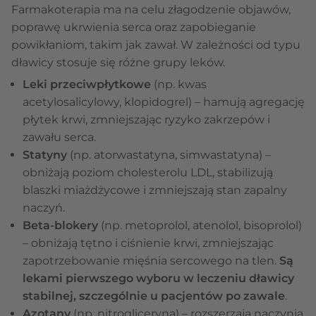
Farmakoterapia ma na celu złagodzenie objawów,
poprawę ukrwienia serca oraz zapobieganie
powikłaniom, takim jak zawał. W zależności od typu
dławicy stosuje się różne grupy leków.
Leki przeciwpłytkowe
(np. kwas
acetylosalicylowy, klopidogrel) – hamują agregację
płytek krwi, zmniejszając ryzyko zakrzepów i
zawału serca.
Statyny
(np. atorwastatyna, simwastatyna) –
obniżają poziom cholesterolu LDL, stabilizują
blaszki miażdżycowe i zmniejszają stan zapalny
naczyń.
Beta-blokery
(np. metoprolol, atenolol, bisoprolol)
– obniżają tętno i ciśnienie krwi, zmniejszając
zapotrzebowanie mięśnia sercowego na tlen.
Są
lekami pierwszego wyboru w leczeniu dławicy
stabilnej, szczególnie u pacjentów po zawale
.
Azotany
(np. nitrogliceryna) – rozszerzają naczynia