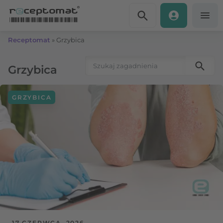
Przejdź do treści
Receptomat
»
Grzybica
Szukaj:
Grzybica
GRZYBICA
17 CZERWCA, 2026