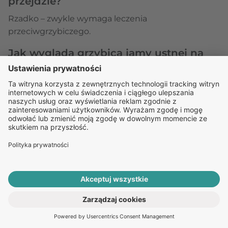
przejdzie?
Rzadko – zwykle wymaga leczenia
przeciwgrzybiczego.
Jak wygląda grzybica jamy ustnej na
policzkach?
Typowe są białe plamy po wewnętrznej stronie
policzków, które mogą krwawić po zdrapaniu.
Czy w leczeniu grzybicy jamy ustnej
jest ważna dieta?
Tak – unikanie cukrów i drożdży może wspomagać
terapię.
Ile trwa grzybica jamy ustnej?
Od kilku dni do kilku tygodni, zależnie od nasilenia
ROZPOCZNIJ E-KONSULTACJĘ
PO RECEPTĘ ONLINE
objawów infekcji i wdrożonego leczenia.