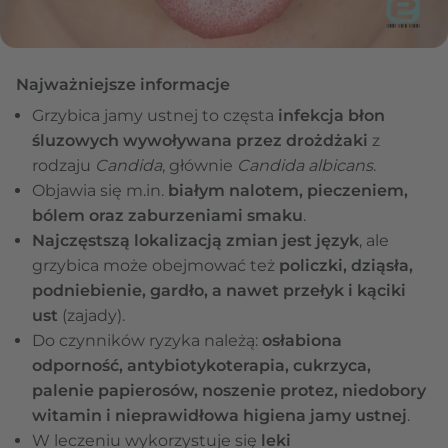
Najważniejsze informacje
Grzybica jamy ustnej to częsta
infekcja błon
śluzowych wywoływana przez drożdżaki
z
rodzaju
Candida
, głównie
Candida albicans
.
Objawia się m.in.
białym nalotem, pieczeniem,
bólem oraz zaburzeniami smaku
.
Najczęstszą lokalizacją zmian jest język
, ale
grzybica może obejmować też
policzki, dziąsła,
podniebienie, gardło, a nawet przełyk i kąciki
ust
(zajady).
Do czynników ryzyka należą:
osłabiona
odporność, antybiotykoterapia, cukrzyca,
palenie papierosów, noszenie protez, niedobory
witamin i nieprawidłowa higiena jamy ustnej
.
W leczeniu wykorzystuje się
leki