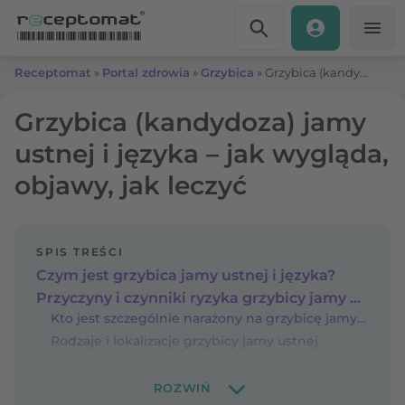
Przejdź do treści
Receptomat
»
Portal zdrowia
»
Grzybica
»
Grzybica (kandydoza) jamy ustnej i języka – jak wygląda, objawy, jak leczyć
Grzybica (kandydoza) jamy
ustnej i języka – jak wygląda,
objawy, jak leczyć
SPIS TREŚCI
Czym jest grzybica jamy ustnej i języka?
Przyczyny i czynniki ryzyka grzybicy jamy ustnej
Kto jest szczególnie narażony na grzybicę jamy ustnej?
Rodzaje i lokalizacje grzybicy jamy ustnej