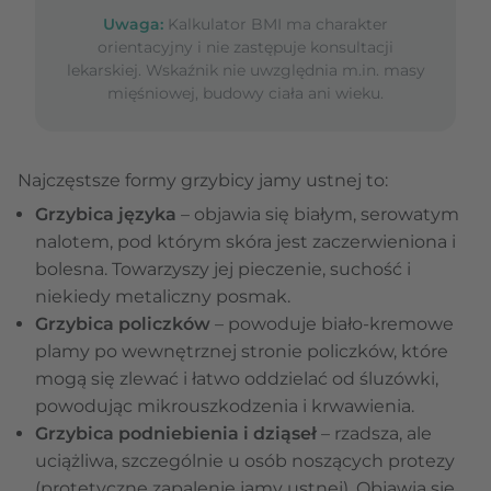
Uwaga:
Kalkulator BMI ma charakter
orientacyjny i nie zastępuje konsultacji
lekarskiej. Wskaźnik nie uwzględnia m.in. masy
mięśniowej, budowy ciała ani wieku.
Najczęstsze formy grzybicy jamy ustnej to:
Grzybica języka
– objawia się białym, serowatym
nalotem, pod którym skóra jest zaczerwieniona i
bolesna. Towarzyszy jej pieczenie, suchość i
niekiedy metaliczny posmak.
Grzybica policzków
– powoduje biało-kremowe
plamy po wewnętrznej stronie policzków, które
mogą się zlewać i łatwo oddzielać od śluzówki,
powodując mikrouszkodzenia i krwawienia.
Grzybica podniebienia i dziąseł
– rzadsza, ale
uciążliwa, szczególnie u osób noszących protezy
(protetyczne zapalenie jamy ustnej). Objawia się