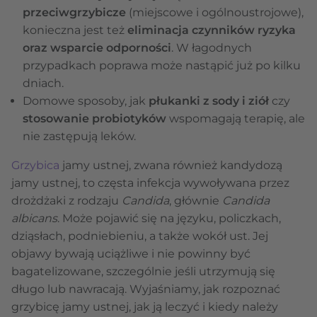
przeciwgrzybicze
(miejscowe i ogólnoustrojowe),
konieczna jest też
eliminacja czynników ryzyka
oraz wsparcie odporności
. W łagodnych
przypadkach poprawa może nastąpić już po kilku
dniach.
Domowe sposoby, jak
płukanki z sody i ziół
czy
stosowanie probiotyków
wspomagają terapię, ale
nie zastępują leków.
Grzybica
jamy ustnej, zwana również kandydozą
jamy ustnej, to częsta infekcja wywoływana przez
drożdżaki z rodzaju
Candida
, głównie
Candida
albicans
. Może pojawić się na języku, policzkach,
dziąsłach, podniebieniu, a także wokół ust. Jej
objawy bywają uciążliwe i nie powinny być
bagatelizowane, szczególnie jeśli utrzymują się
długo lub nawracają. Wyjaśniamy, jak rozpoznać
grzybicę jamy ustnej, jak ją leczyć i kiedy należy