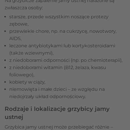
Na grzybicze zapalenie jamy ustnej narażone są
zwłaszcza osoby:
starsze, przede wszystkim noszące protezy
zębowe,
przewlekle chore, np. na cukrzycę, nowotwory,
AIDS,
leczone antybiotykami lub kortykosteroidami
(także wziewnymi),
z niedoborami odporności (np. po chemioterapii),
z niedoborami witamin (B12, żelaza, kwasu
foliowego),
kobiety w ciąży,
niemowlęta i małe dzieci – ze względu na
niedojrzały układ odpornościowy.
Rodzaje i lokalizacje grzybicy jamy
ustnej
Grzybica jamy ustnej może przebiegać różnie –