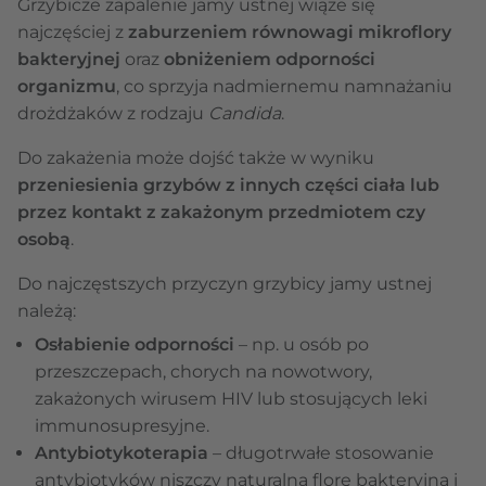
Grzybicze zapalenie jamy ustnej wiąże się
najczęściej z
zaburzeniem równowagi mikroflory
bakteryjnej
oraz
obniżeniem odporności
organizmu
, co sprzyja nadmiernemu namnażaniu
drożdżaków z rodzaju
Candida
.
Do zakażenia może dojść także w wyniku
przeniesienia grzybów z innych części ciała lub
przez kontakt z zakażonym przedmiotem czy
osobą
.
Do najczęstszych przyczyn grzybicy jamy ustnej
należą:
Osłabienie odporności
– np. u osób po
przeszczepach, chorych na nowotwory,
zakażonych wirusem HIV lub stosujących leki
immunosupresyjne.
Antybiotykoterapia
– długotrwałe stosowanie
antybiotyków niszczy naturalną florę bakteryjną i