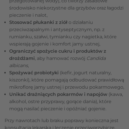
przegotowanej wody), co tworzy zasadowe
środowisko niekorzystne dla grzybów oraz łagodzi
pieczenie i nalot,
Stosować płukanki z ziół
o działaniu
przeciwzapalnym i antyseptycznym, np. z
rumianku, szałwi, tymianku czy nagietka, które
wspierają gojenie i komfort jamy ustnej,
Ograniczyć spożycie cukru i produktów z
drożdżami
, aby hamować rozwój
Candida
albicans
,
Spożywać probiotyki
(kefir, jogurt naturalny,
kiszonki), które pomagają odbudować prawidłową
mikroflorę jamy ustnej i przewodu pokarmowego,
Unikać drażniących pokarmów i napojów
(kawa,
alkohol, ostre przyprawy, gorące dania), które
mogą nasilać pieczenie i opóźniać gojenie.
Przy nawrotach lub braku poprawy konieczna jest
konsultacja lekarska i leczenie przeciwgrzybicze.