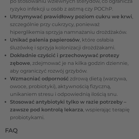
po stosowaniu wziewnych sterydów, co ogranicza
ryzyko infekcji u osób z astmą czy POChP.
Utrzymywać prawidłowy poziom cukru we krwi
,
szczególnie przy cukrzycy, ponieważ
hiperglikemia sprzyja namnażaniu drożdżaków.
Unikać palenia papierosów
, które osłabia
śluzówkę i sprzyja kolonizacji drożdżakami.
Dokładnie czyścić i przechowywać protezy
zębowe
, zdejmować je na kilka godzin dziennie,
aby ograniczyć rozwój grzybów.
Wzmacniać odporność
zdrową dietą (warzywa,
owoce, probiotyki), aktywnością fizyczną,
unikaniem stresu i odpowiednią ilością snu.
Stosować antybiotyki tylko w razie potrzeby –
zawsze pod kontrolą lekarza
, wspierając terapię
probiotykami.
FAQ