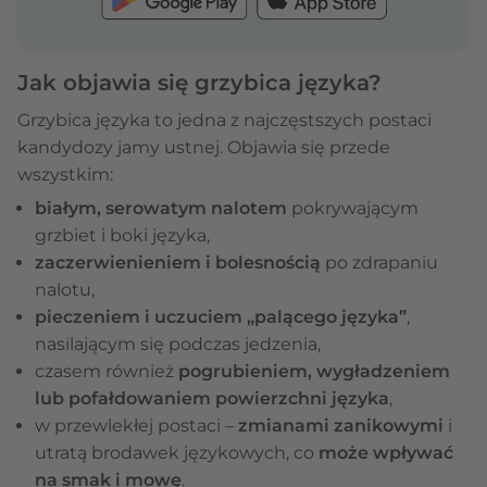
Jak objawia się grzybica języka?
Grzybica języka to jedna z najczęstszych postaci
kandydozy jamy ustnej. Objawia się przede
wszystkim:
białym, serowatym nalotem
pokrywającym
grzbiet i boki języka,
zaczerwienieniem i bolesnością
po zdrapaniu
nalotu,
pieczeniem i uczuciem „palącego języka”
,
nasilającym się podczas jedzenia,
czasem również
pogrubieniem, wygładzeniem
lub pofałdowaniem powierzchni języka
,
w przewlekłej postaci –
zmianami zanikowymi
i
utratą brodawek językowych, co
może wpływać
na smak i mowę
.