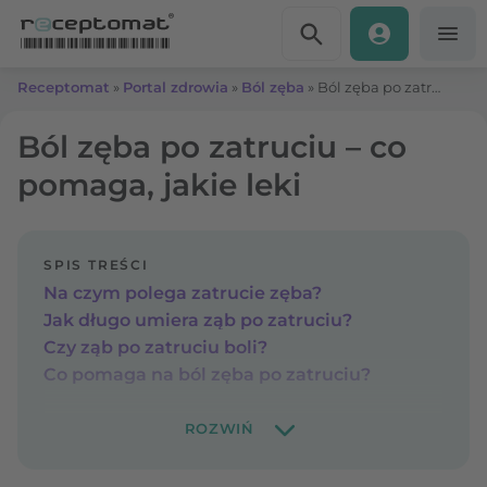
Przejdź do treści
Receptomat
»
Portal zdrowia
»
Ból zęba
»
Ból zęba po zatruciu – co pomaga, jakie leki
Ból zęba po zatruciu – co
pomaga, jakie leki
SPIS TREŚCI
Na czym polega zatrucie zęba?
Jak długo umiera ząb po zatruciu?
Czy ząb po zatruciu boli?
Co pomaga na ból zęba po zatruciu?