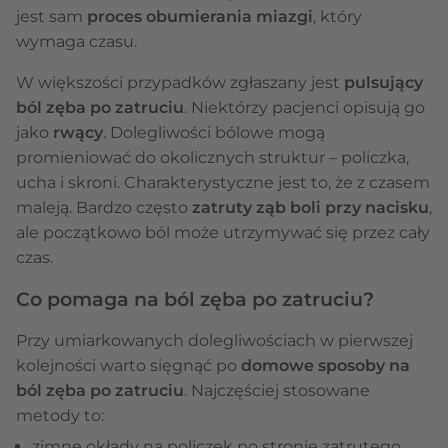
jest sam
proces obumierania miazgi
, który
wymaga czasu.
W większości przypadków zgłaszany jest
pulsujący
ból zęba po zatruciu
. Niektórzy pacjenci opisują go
jako
rwący
. Dolegliwości bólowe mogą
promieniować do okolicznych struktur – policzka,
ucha i skroni. Charakterystyczne jest to, że z czasem
maleją. Bardzo często
zatruty
ząb boli przy nacisku
,
ale początkowo ból może utrzymywać się przez cały
czas.
Co pomaga na ból zęba po zatruciu?
Przy umiarkowanych dolegliwościach w pierwszej
kolejności warto sięgnąć po
domowe sposoby na
ból zęba po zatruciu
. Najczęściej stosowane
metody to:
zimne okłady na policzek po stronie zatrutego