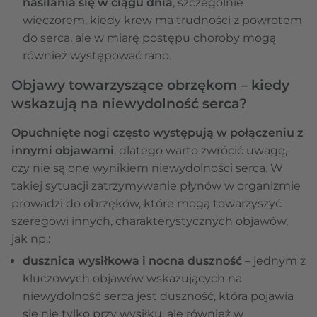
nasilania się w ciągu dnia
, szczególnie
wieczorem, kiedy krew ma trudności z powrotem
do serca, ale w miarę postępu choroby mogą
również występować rano.
Objawy towarzyszące obrzękom – kiedy
wskazują na niewydolność serca?
Opuchnięte nogi często występują w połączeniu z
innymi objawami
, dlatego warto zwrócić uwagę,
czy nie są one wynikiem niewydolności serca. W
takiej sytuacji zatrzymywanie płynów w organizmie
prowadzi do obrzęków, które mogą towarzyszyć
szeregowi innych, charakterystycznych objawów,
jak np.:
dusznica wysiłkowa i nocna duszność
– jednym z
kluczowych objawów wskazujących na
niewydolność serca jest duszność, która pojawia
się nie tylko przy wysiłku, ale również w