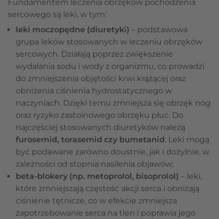
Fundamentem leczenia obrzęków pochodzenia
sercowego są leki, w tym:
leki moczopędne (diuretyki)
– podstawowa
grupa leków stosowanych w leczeniu obrzęków
sercowych. Działają poprzez zwiększenie
wydalania sodu i wody z organizmu, co prowadzi
do zmniejszenia objętości krwi krążącej oraz
obniżenia ciśnienia hydrostatycznego w
naczyniach. Dzięki temu zmniejsza się obrzęk nóg
oraz ryzyko zastoinowego obrzęku płuc. Do
najczęściej stosowanych diuretyków należą
furosemid, torasemid czy bumetanid
. Leki mogą
być podawane zarówno doustnie, jak i dożylnie, w
zależności od stopnia nasilenia objawów;
beta-blokery (np. metoprolol, bisoprolol)
– leki,
które zmniejszają częstość akcji serca i obniżają
ciśnienie tętnicze, co w efekcie zmniejsza
zapotrzebowanie serca na tlen i poprawia jego