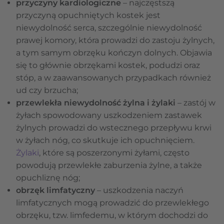
przyczyny kardiologiczne
– najczęstszą
przyczyną opuchniętych kostek jest
niewydolność serca, szczególnie niewydolność
prawej komory, która prowadzi do zastoju żylnych,
a tym samym obrzęku kończyn dolnych. Objawia
się to głównie obrzękami kostek, podudzi oraz
stóp, a w zaawansowanych przypadkach również
ud czy brzucha;
przewlekła niewydolność żylna i żylaki
– zastój w
żyłach spowodowany uszkodzeniem zastawek
żylnych prowadzi do wstecznego przepływu krwi
w żyłach nóg, co skutkuje ich opuchnięciem.
Żylaki
, które są poszerzonymi żyłami, często
powodują przewlekłe zaburzenia żylne, a także
opuchliznę nóg;
obrzęk limfatyczny
– uszkodzenia naczyń
limfatycznych mogą prowadzić do przewlekłego
obrzęku, tzw. limfedemu, w którym dochodzi do