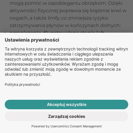
mogą pomóc w zapobieganiu obrzękom. Dzięki
aktywności fizycznej poprawia się krążenie krwi w
nogach, a także limfy, co zmniejsza ryzyko
zatrzymywania płynów w kończynach dolnych;
ograniczenie długotrwałego stania lub
siedzenia
– osoby, które spędzają długie godziny
w jednej pozycji (np. pracownicy biurowi,
pracownicy sklepów), powinny starać się robić
regularne przerwy, a także wykonywać ćwiczenia
poprawiające krążenie, takie jak rozciąganie nóg
czy unoszenie ich przez kilka minut;
noszenie odpowiednich butów –
wybór
właściwego obuwia jest ważnym czynnikiem w
prewencji obrzęków. Należy unikać zbyt ciasnych
butów, które mogą utrudniać krążenie, a także
wysokich obcasów, które obciążają stawy i
ROZPOCZNIJ E-KONSULTACJĘ
prowadzą do zaburzeń w przepływie krwi;
PO RECEPTĘ ONLINE
dieta i kontrola masy ciała
– zrównoważona