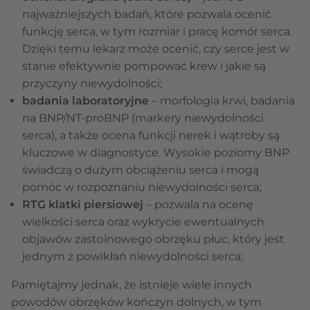
najważniejszych badań, które pozwala ocenić
funkcję serca, w tym rozmiar i pracę komór serca.
Dzięki temu lekarz może ocenić, czy serce jest w
stanie efektywnie pompować krew i jakie są
przyczyny niewydolności;
badania laboratoryjne
– morfologia krwi, badania
na BNP/NT-proBNP (markery niewydolności
serca), a także ocena funkcji nerek i wątroby są
kluczowe w diagnostyce. Wysokie poziomy BNP
świadczą o dużym obciążeniu serca i mogą
pomóc w rozpoznaniu niewydolności serca;
RTG klatki piersiowej
– pozwala na ocenę
wielkości serca oraz wykrycie ewentualnych
objawów zastoinowego obrzęku płuc, który jest
jednym z powikłań niewydolności serca;
Pamiętajmy jednak, że istnieje wiele innych
powodów obrzęków kończyn dolnych, w tym