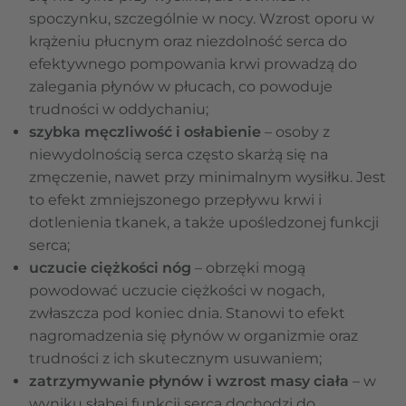
spoczynku, szczególnie w nocy. Wzrost oporu w
krążeniu płucnym oraz niezdolność serca do
efektywnego pompowania krwi prowadzą do
zalegania płynów w płucach, co powoduje
trudności w oddychaniu;
szybka męczliwość i osłabienie
– osoby z
niewydolnością serca często skarżą się na
zmęczenie, nawet przy minimalnym wysiłku. Jest
to efekt zmniejszonego przepływu krwi i
dotlenienia tkanek, a także upośledzonej funkcji
serca;
uczucie ciężkości nóg
– obrzęki mogą
powodować uczucie ciężkości w nogach,
zwłaszcza pod koniec dnia. Stanowi to efekt
nagromadzenia się płynów w organizmie oraz
trudności z ich skutecznym usuwaniem;
zatrzymywanie płynów i wzrost masy ciała
– w
wyniku słabej funkcji serca dochodzi do