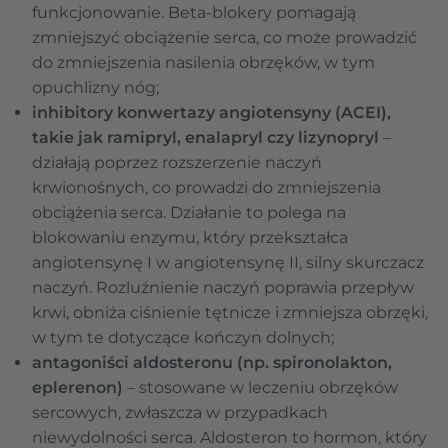
funkcjonowanie. Beta-blokery pomagają
zmniejszyć obciążenie serca, co może prowadzić
do zmniejszenia nasilenia obrzęków, w tym
opuchlizny nóg;
inhibitory konwertazy angiotensyny (ACEI),
takie jak ramipryl, enalapryl czy lizynopryl
–
działają poprzez rozszerzenie naczyń
krwionośnych, co prowadzi do zmniejszenia
obciążenia serca. Działanie to polega na
blokowaniu enzymu, który przekształca
angiotensynę I w angiotensynę II, silny skurczacz
naczyń. Rozluźnienie naczyń poprawia przepływ
krwi, obniża ciśnienie tętnicze i zmniejsza obrzęki,
w tym te dotyczące kończyn dolnych;
antagoniści aldosteronu (np. spironolakton,
eplerenon)
– stosowane w leczeniu obrzęków
sercowych, zwłaszcza w przypadkach
niewydolności serca. Aldosteron to hormon, który