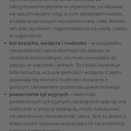
zatrzymywania płynów w organizmie, co objawia
się opuchnięciem nóg, w tym obrzękiem kostek,
a także stopniowym wzrostem masy ciała. Wzrost
ten jest wynikiem nagromadzenia się wody i sodu
w organizmie;
ból brzucha, wzdęcia i nudności
– w przypadku
niewydolności serca dochodzi do zastoju w
układzie krwionośnym, co może prowadzić do
zastoju w wątrobie i jelitach. To z kolei wywołuje
bóle brzucha, uczucie pełności i wzdęcia. Często
pojawiają się również nudności związane z
gorszym ukrwieniem przewodu pokarmowego;
poszerzenie żył szyjnych
– obecność
poszerzonych żył szyjnych, szczególnie gdy są one
widoczne w pozycji siedzącej, może wskazywać
na zastoinową niewydolność serca. Jest to jeden z
klasycznych objawów wskazujących na problemy
z prawą komorą serca;