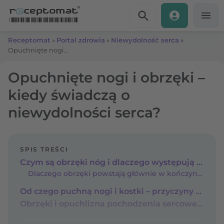
Przejdź do treści
Receptomat
»
Portal zdrowia
»
Niewydolność serca
»
Opuchnięte nogi i obrzęki – kiedy świadczą o niewydolności serca?
Opuchnięte nogi i obrzęki –
kiedy świadczą o
niewydolności serca?
SPIS TREŚCI
Czym są obrzęki nóg i dlaczego występują przy chorobach serca?
Dlaczego obrzęki powstają głównie w kończynach dolnych?
Od czego puchną nogi i kostki – przyczyny obrzęków
Obrzęki i opuchlizna pochodzenia sercowego