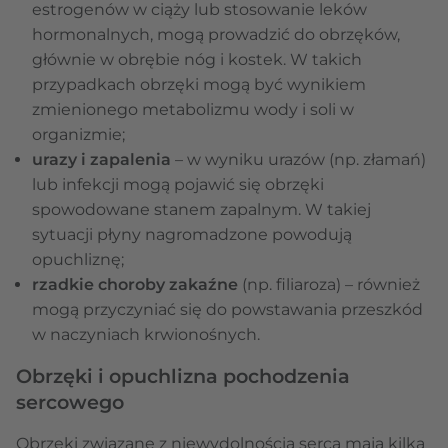
estrogenów w ciąży lub stosowanie leków
hormonalnych, mogą prowadzić do obrzęków,
głównie w obrębie nóg i kostek. W takich
przypadkach obrzęki mogą być wynikiem
zmienionego metabolizmu wody i soli w
organizmie;
urazy i zapalenia
– w wyniku urazów (np. złamań)
lub infekcji mogą pojawić się obrzęki
spowodowane stanem zapalnym. W takiej
sytuacji płyny nagromadzone powodują
opuchliznę;
rzadkie choroby zakaźne
(np. filiaroza) – również
mogą przyczyniać się do powstawania przeszkód
w naczyniach krwionośnych.
Obrzęki i opuchlizna pochodzenia
sercowego
Obrzęki związane z niewydolnością serca mają kilka